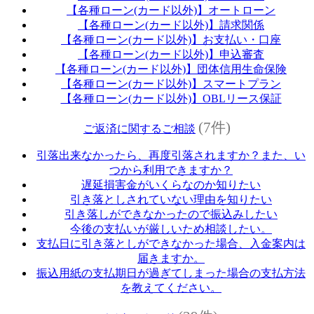
【各種ローン(カード以外)】オートローン
【各種ローン(カード以外)】請求関係
【各種ローン(カード以外)】お支払い・口座
【各種ローン(カード以外)】申込審査
【各種ローン(カード以外)】団体信用生命保険
【各種ローン(カード以外)】スマートプラン
【各種ローン(カード以外)】OBLリース保証
(7件)
ご返済に関するご相談
引落出来なかったら、再度引落されますか？また、い
つから利用できますか？
遅延損害金がいくらなのか知りたい
引き落としされていない理由を知りたい
引き落しができなかったので振込みしたい
今後の支払いが厳しいため相談したい。
支払日に引き落としができなかった場合、入金案内は
届きますか。
振込用紙の支払期日が過ぎてしまった場合の支払方法
を教えてください。