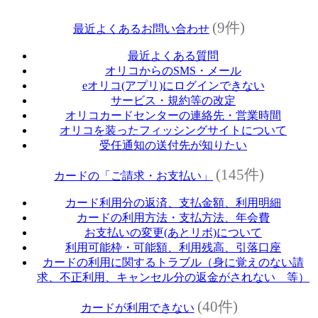
(9件)
最近よくあるお問い合わせ
最近よくある質問
オリコからのSMS・メール
eオリコ(アプリ)にログインできない
サービス・規約等の改定
オリコカードセンターの連絡先・営業時間
オリコを装ったフィッシングサイトについて
受任通知の送付先が知りたい
(145件)
カードの「ご請求・お支払い」
カード利用分の返済、支払金額、利用明細
カードの利用方法・支払方法、年会費
お支払いの変更(あとリボ)について
利用可能枠・可能額、利用残高、引落口座
カードの利用に関するトラブル（身に覚えのない請
求、不正利用、キャンセル分の返金がされない 等）
(40件)
カードが利用できない