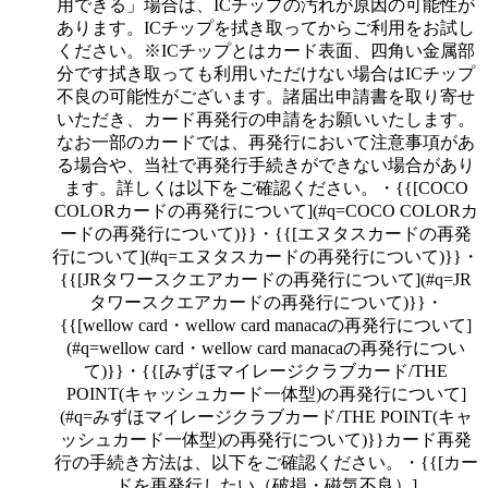
用できる」場合は、ICチップの汚れが原因の可能性が
あります。ICチップを拭き取ってからご利用をお試し
ください。※ICチップとはカード表面、四角い金属部
分です拭き取っても利用いただけない場合はICチップ
不良の可能性がございます。諸届出申請書を取り寄せ
いただき、カード再発行の申請をお願いいたします。
なお一部のカードでは、再発行において注意事項があ
る場合や、当社で再発行手続きができない場合があり
ます。詳しくは以下をご確認ください。・{{[COCO
COLORカードの再発行について](#q=COCO COLORカ
ードの再発行について)}}・{{[エヌタスカードの再発
行について](#q=エヌタスカードの再発行について)}}・
{{[JRタワースクエアカードの再発行について](#q=JR
タワースクエアカードの再発行について)}}・
{{[wellow card・wellow card manacaの再発行について]
(#q=wellow card・wellow card manacaの再発行につい
て)}}・{{[みずほマイレージクラブカード/THE
POINT(キャッシュカード一体型)の再発行について]
(#q=みずほマイレージクラブカード/THE POINT(キャ
ッシュカード一体型)の再発行について)}}カード再発
行の手続き方法は、以下をご確認ください。・{{[カー
ドを再発行したい（破損・磁気不良）]