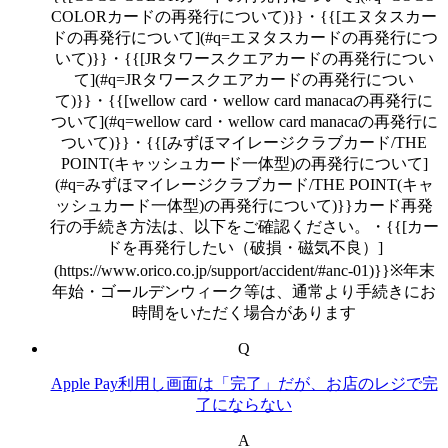
COLORカードの再発行について)}}・{{[エヌタスカー
ドの再発行について](#q=エヌタスカードの再発行につ
いて)}}・{{[JRタワースクエアカードの再発行につい
て](#q=JRタワースクエアカードの再発行につい
て)}}・{{[wellow card・wellow card manacaの再発行に
ついて](#q=wellow card・wellow card manacaの再発行に
ついて)}}・{{[みずほマイレージクラブカード/THE
POINT(キャッシュカード一体型)の再発行について]
(#q=みずほマイレージクラブカード/THE POINT(キャ
ッシュカード一体型)の再発行について)}}カード再発
行の手続き方法は、以下をご確認ください。・{{[カー
ドを再発行したい（破損・磁気不良）]
(https://www.orico.co.jp/support/accident/#anc-01)}}※年末
年始・ゴールデンウィーク等は、通常より手続きにお
時間をいただく場合があります
Q
Apple Pay利用し画面は「完了」だが、お店のレジで完
了にならない
A