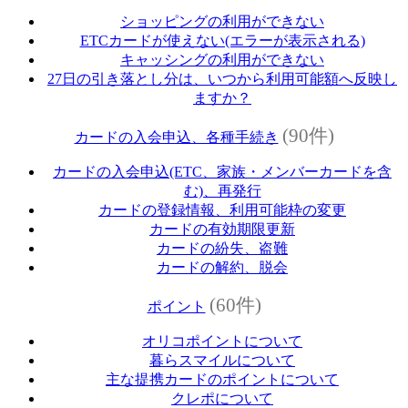
ショッピングの利用ができない
ETCカードが使えない(エラーが表示される)
キャッシングの利用ができない
27日の引き落とし分は、いつから利用可能額へ反映し
ますか？
(90件)
カードの入会申込、各種手続き
カードの入会申込(ETC、家族・メンバーカードを含
む)、再発行
カードの登録情報、利用可能枠の変更
カードの有効期限更新
カードの紛失、盗難
カードの解約、脱会
(60件)
ポイント
オリコポイントについて
暮らスマイルについて
主な提携カードのポイントについて
クレポについて