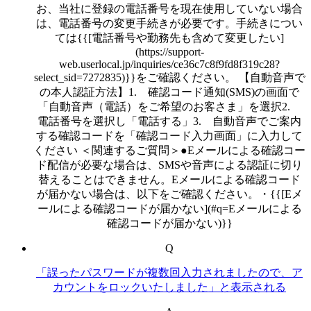
お、当社に登録の電話番号を現在使用していない場合
は、電話番号の変更手続きが必要です。手続きについ
ては{{[電話番号や勤務先も含めて変更したい]
(https://support-
web.userlocal.jp/inquiries/ce36c7c8f9fd8f319c28?
select_sid=7272835)}}をご確認ください。 【自動音声で
の本人認証方法】1. 確認コード通知(SMS)の画面で
「自動音声（電話）をご希望のお客さま」を選択2.
電話番号を選択し「電話する」3. 自動音声でご案内
する確認コードを「確認コード入力画面」に入力して
ください ＜関連するご質問＞●Eメールによる確認コー
ド配信が必要な場合は、SMSや音声による認証に切り
替えることはできません。Eメールによる確認コード
が届かない場合は、以下をご確認ください。・{{[Eメ
ールによる確認コードが届かない](#q=Eメールによる
確認コードが届かない)}}
Q
「誤ったパスワードが複数回入力されましたので、ア
カウントをロックいたしました」と表示される