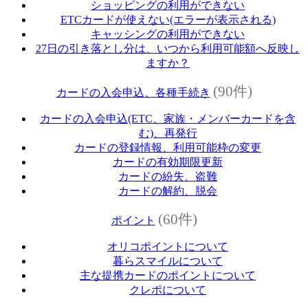
ショッピングの利用ができない
ETCカードが使えない(エラーが表示される)
キャッシングの利用ができない
27日の引き落とし分は、いつから利用可能額へ反映し
ますか？
(90件)
カードの入会申込、各種手続き
カードの入会申込(ETC、家族・メンバーカードを含
む)、再発行
カードの登録情報、利用可能枠の変更
カードの有効期限更新
カードの紛失、盗難
カードの解約、脱会
(60件)
ポイント
オリコポイントについて
暮らスマイルについて
主な提携カードのポイントについて
クレポについて