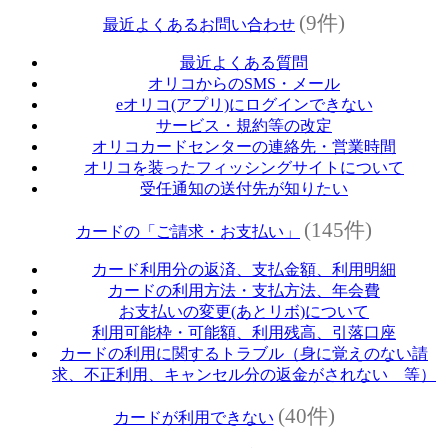
(9件)
最近よくあるお問い合わせ
最近よくある質問
オリコからのSMS・メール
eオリコ(アプリ)にログインできない
サービス・規約等の改定
オリコカードセンターの連絡先・営業時間
オリコを装ったフィッシングサイトについて
受任通知の送付先が知りたい
(145件)
カードの「ご請求・お支払い」
カード利用分の返済、支払金額、利用明細
カードの利用方法・支払方法、年会費
お支払いの変更(あとリボ)について
利用可能枠・可能額、利用残高、引落口座
カードの利用に関するトラブル（身に覚えのない請
求、不正利用、キャンセル分の返金がされない 等）
(40件)
カードが利用できない