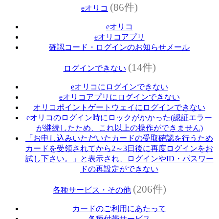
(86件)
eオリコ
eオリコ
eオリコアプリ
確認コード・ログインのお知らせメール
(14件)
ログインできない
eオリコにログインできない
eオリコアプリにログインできない
オリコポイントゲートウェイにログインできない
eオリコのログイン時にロックがかかった(認証エラー
が継続したため、これ以上の操作ができません)
「お申し込みいただいたカードの受取確認を行うため
カードを受領されてから2～3日後に再度ログインをお
試し下さい。」と表示され、ログインやID・パスワー
ドの再設定ができない
(206件)
各種サービス・その他
カードのご利用にあたって
各種付帯サービス