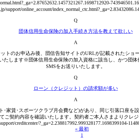
ount/index_normal.html?_ga=2.87652632.1457321267.1698
upport/online_account/index_normal_ctc.html?_ga=2.83432086.1
Q
団体信用生命保険の加入手続き方法を教えて欲しい
A
ジットのお申込み後、団信告知サイトのURLが記載されたショー
いたします※団体信用生命保険の加入資格に該当し、かつ団体
SMSをお送りいたします。
Q
ローン（クレジット）の請求額が多い
A
ト･家賃･スポーツクラブ月会費など)があり、同じ引落口座を
てご契約内容を確認いたします。契約者ご本人さまよりクレジッ
jp/support/creditcenter/?_ga=2.238817992.999328177.1698399104-11
« 最初
1