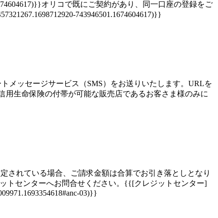
712920-743946501.1674604617)}}オリコで既にご契約があり、同一口座の登録をご
457321267.1698712920-743946501.1674604617)}}
トメッセージサービス（SMS）をお送りいたします。URLを
信用生命保険の付帯が可能な販売店であるお客さま様のみに
設定されている場合、ご請求金額は合算でお引き落としとなり
トセンターへお問合せください。{{[クレジットセンター]
48009971.1693354618#anc-03)}}