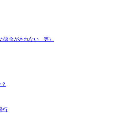
の返金がされない 等）
か？
発行