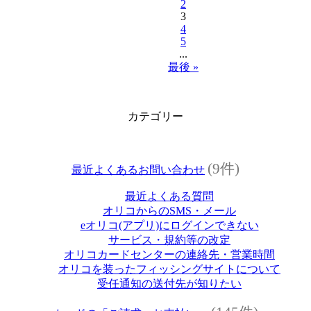
2
3
4
5
...
最後 »
カテゴリー
(9件)
最近よくあるお問い合わせ
最近よくある質問
オリコからのSMS・メール
eオリコ(アプリ)にログインできない
サービス・規約等の改定
オリコカードセンターの連絡先・営業時間
オリコを装ったフィッシングサイトについて
受任通知の送付先が知りたい