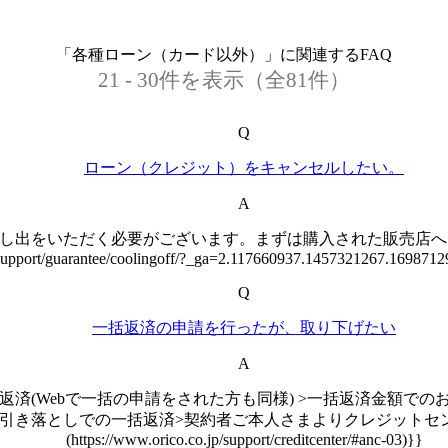
「各種ローン（カード以外）」に関連するFAQ
21 - 30件を表示（全81件）
Q
ローン（クレジット）をキャンセルしたい。
A
し出をいただく必要がございます。まずは購入された販売店へご
p/support/guarantee/coolingoff/?_ga=2.117660937.1457321267.16987
Q
一括返済の申請を行ったが、取り下げたい
A
返済(Webで一括の申請をされた方も同様) >一括返済金額で
引き落としでの一括返済>契約者ご本人さまよりクレジットセン
(https://www.orico.co.jp/support/creditcenter/#anc-03)}}