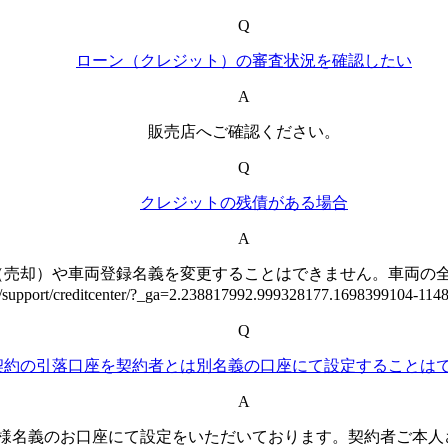
Q
ローン（クレジット）の審査状況を確認したい
A
販売店へご確認ください。
Q
クレジットの残債がある場合
A
（売却）や車両登録名義を変更することはできません。車両の
upport/creditcenter/?_ga=2.238817992.999328177.1698399
Q
契約の引落口座を契約者とは別名義の口座にて設定することは
A
様名義のお口座にて設定をいただいております。契約者ご本人