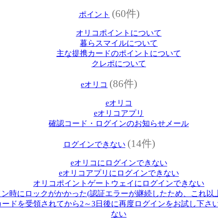
(60件)
ポイント
オリコポイントについて
暮らスマイルについて
主な提携カードのポイントについて
クレポについて
(86件)
eオリコ
eオリコ
eオリコアプリ
確認コード・ログインのお知らせメール
(14件)
ログインできない
eオリコにログインできない
eオリコアプリにログインできない
オリコポイントゲートウェイにログインできない
イン時にロックがかかった(認証エラーが継続したため、これ以
ードを受領されてから2～3日後に再度ログインをお試し下さい
ない