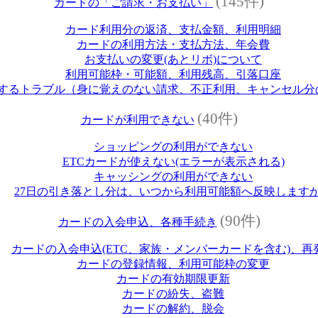
(145件)
カードの「ご請求・お支払い」
カード利用分の返済、支払金額、利用明細
カードの利用方法・支払方法、年会費
お支払いの変更(あとリボ)について
利用可能枠・可能額、利用残高、引落口座
するトラブル（身に覚えのない請求、不正利用、キャンセル分
(40件)
カードが利用できない
ショッピングの利用ができない
ETCカードが使えない(エラーが表示される)
キャッシングの利用ができない
27日の引き落とし分は、いつから利用可能額へ反映します
(90件)
カードの入会申込、各種手続き
カードの入会申込(ETC、家族・メンバーカードを含む)、再
カードの登録情報、利用可能枠の変更
カードの有効期限更新
カードの紛失、盗難
カードの解約、脱会