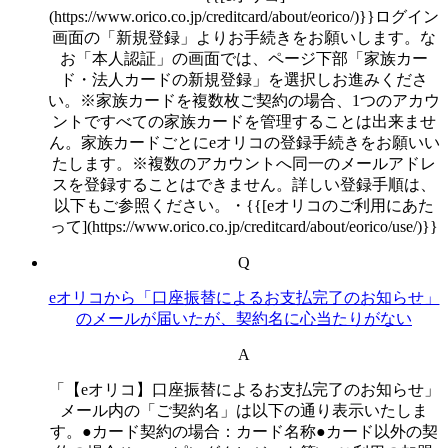
(https://www.orico.co.jp/creditcard/about/eorico/)}}ログイン
画面の「新規登録」よりお手続きをお願いします。な
お「本人認証」の画面では、ページ下部「家族カー
ド・法人カードの新規登録」を選択しお進みくださ
い。※家族カードを複数枚ご契約の場合、1つのアカウ
ントですべての家族カードを管理することは出来ませ
ん。家族カードごとにeオリコの登録手続きをお願いい
たします。※複数のアカウントへ同一のメールアドレ
スを登録することはできません。詳しい登録手順は、
以下もご参照ください。・{{[eオリコのご利用にあた
って](https://www.orico.co.jp/creditcard/about/eorico/use/)}}
Q
eオリコから「口座振替によるお支払完了のお知らせ」
のメールが届いたが、契約名に心当たりがない
A
「【eオリコ】口座振替によるお支払完了のお知らせ」
メール内の「ご契約名」は以下の通り表示いたしま
す。●カード契約の場合：カード名称●カード以外の契