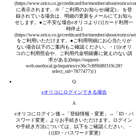
(https://www.orico.co.jp/creditcard/for/member/about/eorico/co
に表示されます。※「ご利用のお知らせ(確定)」 を登
録されている場合は、明細の更新をメールにてお知ら
せします。●ご不安な場合eオリコより{{[カード利用一
時停止]
(https://www.orico.co.jp/creditcard/for/member/about/eorico/se
をご利用いただけます。●ご利用明細にお心当たりが
ない場合以下のご案内もご確認ください。・{{[eオリ
コのご利用照会や、ご利用代金明細書に覚えのない請
求がある](https://support-
web.userlocal.jp/inquiries/ce36c7c8f9fd8f319c28?
select_sid=7877477)}}
Q
eオリコにログインできる場合
A
eオリコにログイン後→「登録情報・変更」→「ID・パ
スワード変更」よりお手続きいただけます。ログイン
や手続き方法については、以下をご確認ください。・
{{[ID・パスワード変更]