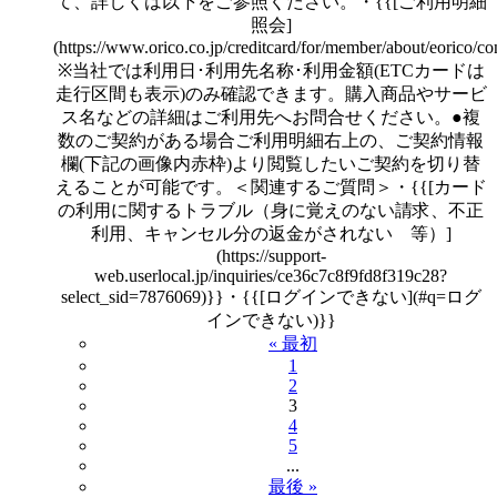
て、詳しくは以下をご参照ください。・{{[ご利用明細
照会]
(https://www.orico.co.jp/creditcard/for/member/about/eorico/co
※当社では利用日･利用先名称･利用金額(ETCカードは
走行区間も表示)のみ確認できます。購入商品やサービ
ス名などの詳細はご利用先へお問合せください。●複
数のご契約がある場合ご利用明細右上の、ご契約情報
欄(下記の画像内赤枠)より閲覧したいご契約を切り替
えることが可能です。＜関連するご質問＞・{{[カード
の利用に関するトラブル（身に覚えのない請求、不正
利用、キャンセル分の返金がされない 等）]
(https://support-
web.userlocal.jp/inquiries/ce36c7c8f9fd8f319c28?
select_sid=7876069)}}・{{[ログインできない](#q=ログ
インできない)}}
« 最初
1
2
3
4
5
...
最後 »