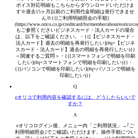
ボイス対応明細もこちらからダウンロードいただけま
す※過去15ヶ月以前のご利用代金明細は発行できませ
ん※{{[ご利用明細照会の手順]
(https://www.orico.co.jp/creditcard/for/member/about/eorico/con
もご参照くださいビジネスカード・法人カードの場合
は、以下をご確認ください。・{{[【ビジネスカード・
法人カード】過去の明細を再発行したい](#q=【ビジネ
スカード・法人カード】過去の明細を再発行したい)}}
＜関連するご質問＞・{{[スマートフォンで明細を印刷
したい](#q=スマートフォンで明細を印刷したい)}}・
{{[パソコンで明細を印刷したい](#q=パソコンで明細を
印刷したい)}}
Q
eオリコで利用内容を確認するには、どうしたらいいで
すか？
A
eオリコログイン後、メニュー内「ご利用状況」→｢ご
利用明細照会｣でご確認いただけます。操作手順につい