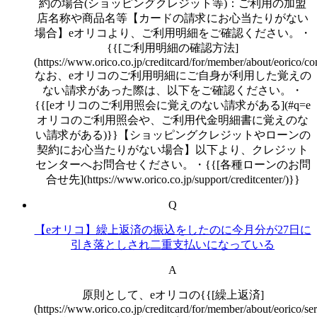
約の場合(ショッピングクレジット等)：ご利用の加盟
店名称や商品名等【カードの請求にお心当たりがない
場合】eオリコより、ご利用明細をご確認ください。・
{{[ご利用明細の確認方法]
(https://www.orico.co.jp/creditcard/for/member/about/eorico/con
なお、eオリコのご利用明細にご自身が利用した覚えの
ない請求があった際は、以下をご確認ください。・
{{[eオリコのご利用照会に覚えのない請求がある](#q=e
オリコのご利用照会や、ご利用代金明細書に覚えのな
い請求がある)}}【ショッピングクレジットやローンの
契約にお心当たりがない場合】以下より、クレジット
センターへお問合せください。・{{[各種ローンのお問
合せ先](https://www.orico.co.jp/support/creditcenter/)}}
Q
【eオリコ】繰上返済の振込をしたのに今月分が27日に
引き落としされ二重支払いになっている
A
原則として、eオリコの{{[繰上返済]
(https://www.orico.co.jp/creditcard/for/member/about/eorico/se