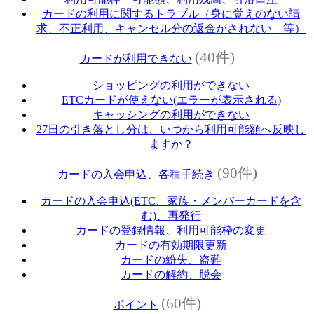
カードの利用に関するトラブル（身に覚えのない請
求、不正利用、キャンセル分の返金がされない 等）
(40件)
カードが利用できない
ショッピングの利用ができない
ETCカードが使えない(エラーが表示される)
キャッシングの利用ができない
27日の引き落とし分は、いつから利用可能額へ反映し
ますか？
(90件)
カードの入会申込、各種手続き
カードの入会申込(ETC、家族・メンバーカードを含
む)、再発行
カードの登録情報、利用可能枠の変更
カードの有効期限更新
カードの紛失、盗難
カードの解約、脱会
(60件)
ポイント