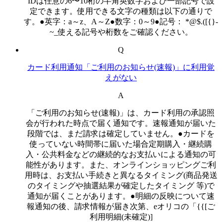
IDは任意の6〜10桁の半角英数字および一部記号で設
定できます。使用できる文字の種類は以下の通りで
す。●英字：a～z、A～Z●数字：0～9●記号： *@$.([{}-
~_使える記号や桁数をご確認ください。
Q
カード利用通知「ご利用のお知らせ(速報)」に利用覚
えがない
A
「ご利用のお知らせ(速報)」は、カード利用の承認照
会が行われた時点で届く通知です。速報通知が届いた
段階では、まだ請求は確定していません。●カードを
使っていない時間帯に届いた場合定期購入・継続購
入・公共料金などの継続的なお支払いによる通知の可
能性があります。また、オンラインショッピングご利
用時は、お支払い手続きと異なるタイミング(商品発送
のタイミングや抽選結果が確定したタイミング 等)で
通知が届くことがあります。●明細の反映について速
報通知の後、請求情報が届き次第、eオリコの「{{[ご
利用明細(未確定)]