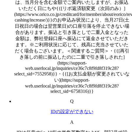
は、当月分を含む金額でご案内いたしますが、お振込
いただく日にちや{{[リボ返済額変更（次回のみ）]
(https://www.orico.co.jp/creditcard/for/member/about/eorico/re
cashing/increase/)}}のお申込み状況により、当月27日(土
日祝日の場合は翌営業日)の口座引落を停止できない場
合があります。振込と引き落としで二重入金となった
金額は、弊社登録口座へ振込にて返金させていただき
ます。※ご利用状況に応じて、残高に充当させていた
だく場合もございます。＜関連するご質問＞・{{[再引
き落しの前に振込したのに二重で引き落しされた]
(https://support-
web.userlocal.jp/inquiries/ce36c7c8f9fd8f319c28?
select_sid=7552958)}}・{{[お支払金額が変更されていな
い](https://support-
web.userlocal.jp/inquiries/ce36c7c8f9fd8f319c28?
select_sid=6758316)}}
Q
IDの設定ができない
A