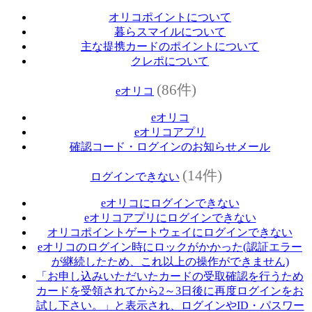
オリコポイントについて
暮らスマイルについて
主な提携カードのポイントについて
クレポについて
(86件)
eオリコ
eオリコ
eオリコアプリ
確認コード・ログインのお知らせメール
(14件)
ログインできない
eオリコにログインできない
eオリコアプリにログインできない
オリコポイントゲートウェイにログインできない
eオリコのログイン時にロックがかかった(認証エラー
が継続したため、これ以上の操作ができません)
「お申し込みいただいたカードの受取確認を行うため
カードを受領されてから2～3日後に再度ログインをお
試し下さい。」と表示され、ログインやID・パスワー