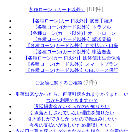
(81件)
各種ローン（カード以外）
【各種ローン(カード以外)】変更手続き
【各種ローン(カード以外)】トラブル
【各種ローン(カード以外)】オートローン
【各種ローン(カード以外)】請求関係
【各種ローン(カード以外)】お支払い・口座
【各種ローン(カード以外)】申込審査
【各種ローン(カード以外)】団体信用生命保険
【各種ローン(カード以外)】スマートプラン
【各種ローン(カード以外)】OBLリース保証
(7件)
ご返済に関するご相談
引落出来なかったら、再度引落されますか？また、い
つから利用できますか？
遅延損害金がいくらなのか知りたい
引き落としされていない理由を知りたい
引き落しができなかったので振込みしたい
今後の支払いが厳しいため相談したい。
支払日に引き落としができなかった場合、入金案内は