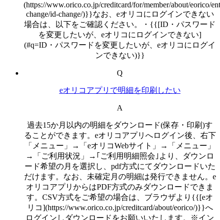
(https://www.orico.co.jp/creditcard/for/member/about/eorico/ent
change/id-change/)}}なお、eオリコにログインできない
場合は、以下をご確認ください。・{{[ID・パスワード
を変更したいが、eオリコにログインできない]
(#q=ID・パスワードを変更したいが、eオリコにログイ
ンできない)}}
Q
eオリコアプリで明細を印刷したい
A
過去15か月以内の明細をダウンロード(保存・印刷)す
ることができます。eオリコアプリへログイン後、右下
「メニュー」→「eオリコWebサイト」→「メニュー」
→「ご利用状況」→｢ご利用明細照会｣より、ダウンロ
ード希望の月を選択し、pdf方式にてダウンロードいた
だけます。なお、未確定月の明細は発行できません。e
オリコアプリからはPDF方式のみダウンロードできま
す。CSV方式をご希望の場合は、ブラウザより{{[eオ
リコ](https://www.orico.co.jp/creditcard/about/eorico/)}}へ
ログインしダウンロードをお願いいたします。※イン