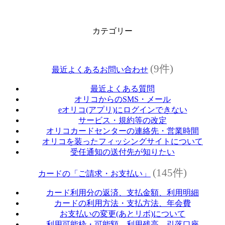
カテゴリー
(9件)
最近よくあるお問い合わせ
最近よくある質問
オリコからのSMS・メール
eオリコ(アプリ)にログインできない
サービス・規約等の改定
オリコカードセンターの連絡先・営業時間
オリコを装ったフィッシングサイトについて
受任通知の送付先が知りたい
(145件)
カードの「ご請求・お支払い」
カード利用分の返済、支払金額、利用明細
カードの利用方法・支払方法、年会費
お支払いの変更(あとリボ)について
利用可能枠・可能額、利用残高、引落口座