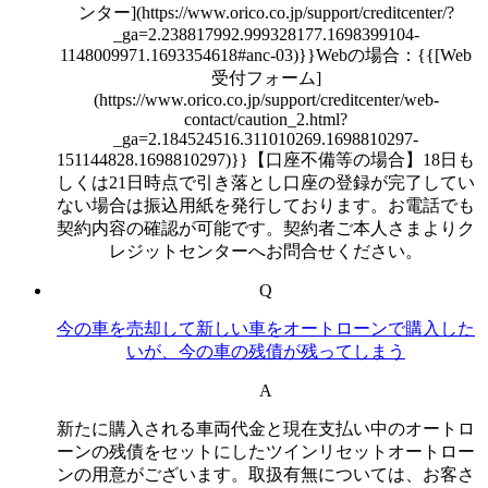
ンター](https://www.orico.co.jp/support/creditcenter/?
_ga=2.238817992.999328177.1698399104-
1148009971.1693354618#anc-03)}}Webの場合：{{[Web
受付フォーム]
(https://www.orico.co.jp/support/creditcenter/web-
contact/caution_2.html?
_ga=2.184524516.311010269.1698810297-
151144828.1698810297)}}【口座不備等の場合】18日も
しくは21日時点で引き落とし口座の登録が完了してい
ない場合は振込用紙を発行しております。お電話でも
契約内容の確認が可能です。契約者ご本人さまよりク
レジットセンターへお問合せください。
Q
今の車を売却して新しい車をオートローンで購入した
いが、今の車の残債が残ってしまう
A
新たに購入される車両代金と現在支払い中のオートロ
ーンの残債をセットにしたツインリセットオートロー
ンの用意がございます。取扱有無については、お客さ