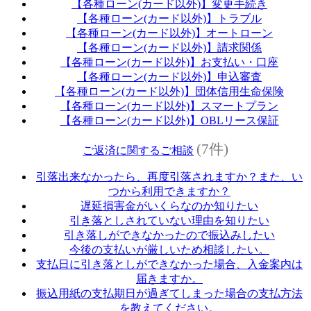
【各種ローン(カード以外)】変更手続き
【各種ローン(カード以外)】トラブル
【各種ローン(カード以外)】オートローン
【各種ローン(カード以外)】請求関係
【各種ローン(カード以外)】お支払い・口座
【各種ローン(カード以外)】申込審査
【各種ローン(カード以外)】団体信用生命保険
【各種ローン(カード以外)】スマートプラン
【各種ローン(カード以外)】OBLリース保証
(7件)
ご返済に関するご相談
引落出来なかったら、再度引落されますか？また、い
つから利用できますか？
遅延損害金がいくらなのか知りたい
引き落としされていない理由を知りたい
引き落しができなかったので振込みしたい
今後の支払いが厳しいため相談したい。
支払日に引き落としができなかった場合、入金案内は
届きますか。
振込用紙の支払期日が過ぎてしまった場合の支払方法
を教えてください。