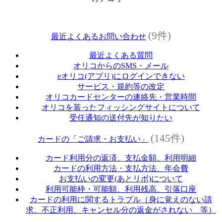
(9件)
最近よくあるお問い合わせ
最近よくある質問
オリコからのSMS・メール
eオリコ(アプリ)にログインできない
サービス・規約等の改定
オリコカードセンターの連絡先・営業時間
オリコを装ったフィッシングサイトについて
受任通知の送付先が知りたい
(145件)
カードの「ご請求・お支払い」
カード利用分の返済、支払金額、利用明細
カードの利用方法・支払方法、年会費
お支払いの変更(あとリボ)について
利用可能枠・可能額、利用残高、引落口座
カードの利用に関するトラブル（身に覚えのない請
求、不正利用、キャンセル分の返金がされない 等）