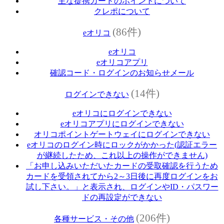
主な提携カードのポイントについて
クレポについて
(86件)
eオリコ
eオリコ
eオリコアプリ
確認コード・ログインのお知らせメール
(14件)
ログインできない
eオリコにログインできない
eオリコアプリにログインできない
オリコポイントゲートウェイにログインできない
eオリコのログイン時にロックがかかった(認証エラー
が継続したため、これ以上の操作ができません)
「お申し込みいただいたカードの受取確認を行うため
カードを受領されてから2～3日後に再度ログインをお
試し下さい。」と表示され、ログインやID・パスワー
ドの再設定ができない
(206件)
各種サービス・その他