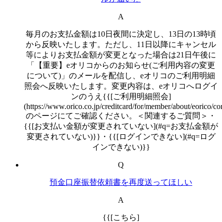
A
毎月のお支払金額は10日夜間に決定し、13日の13時頃
から反映いたします。ただし、11日以降にキャンセル
等によりお支払金額が変更となった場合は21日午後に
「【重要】eオリコからのお知らせ(ご利用内容の変更
について)」のメールを配信し、eオリコのご利用明細
照会へ反映いたします。変更内容は、eオリコへログイ
ンのうえ{{[ご利用明細照会]
(https://www.orico.co.jp/creditcard/for/member/about/eorico/con
のページにてご確認ください。＜関連するご質問＞・
{{[お支払い金額が変更されていない](#q=お支払金額が
変更されていない)}}・{{[ログインできない](#q=ログ
インできない)}}
Q
預金口座振替依頼書を再度送ってほしい
A
{{[こちら]