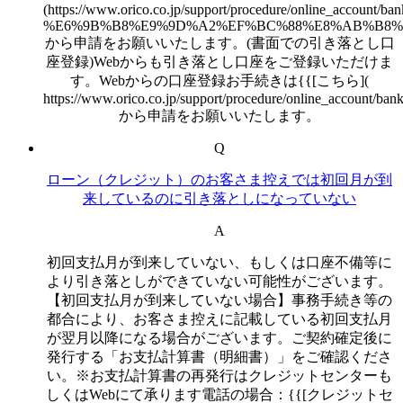
(https://www.orico.co.jp/support/procedure/on
%E6%9B%B8%E9%9D%A2%EF%BC%88%E8%AB%B8%E
から申請をお願いいたします。(書面での引き落とし口
座登録)Webからも引き落とし口座をご登録いただけま
す。Webからの口座登録お手続きは{{[こちら](
https://www.orico.co.jp/support/procedure/online_account/bank
から申請をお願いいたします。
Q
ローン（クレジット）のお客さま控えでは初回月が到
来しているのに引き落としになっていない
A
初回支払月が到来していない、もしくは口座不備等に
より引き落としができていない可能性がございます。
【初回支払月が到来していない場合】事務手続き等の
都合により、お客さま控えに記載している初回支払月
が翌月以降になる場合がございます。ご契約確定後に
発行する「お支払計算書（明細書）」をご確認くださ
い。※お支払計算書の再発行はクレジットセンターも
しくはWebにて承ります電話の場合：{{[クレジットセ