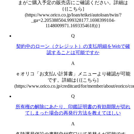
まがご購入予定の販売店にご確認ください。詳細は
{{[こちら]
(https://www.orico.co.jp/loan/teikei/autoloan/twin/?
_ga=2.205388504.999328177.1698399104-
1148009971.1693354618)}}
Q
契約中のローン（クレジット）の支払明細をWebで確
認することは可能ですか
A
ｅオリコ「お支払い計算書」メニューより確認が可能
です。詳細は{{[こちら]
(https://www.orico.co.jp/creditcard/for/member/about/eorico/c
Q
所有権の解除にあたり、印鑑証明書の有効期限が切れ
てしまった場合の再発行方法を教えてほしい
A