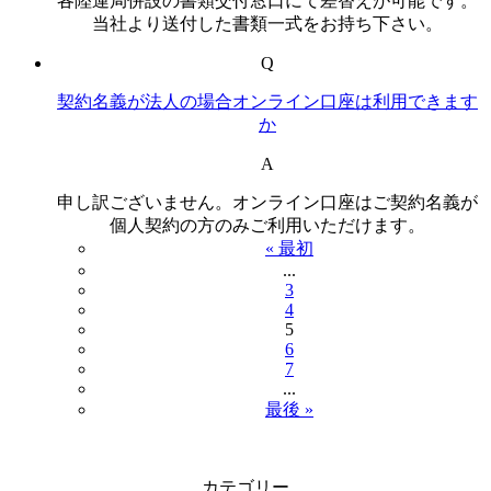
各陸運局併設の書類交付窓口にて差替えが可能です。
当社より送付した書類一式をお持ち下さい。
Q
契約名義が法人の場合オンライン口座は利用できます
か
A
申し訳ございません。オンライン口座はご契約名義が
個人契約の方のみご利用いただけます。
« 最初
...
3
4
5
6
7
...
最後 »
カテゴリー