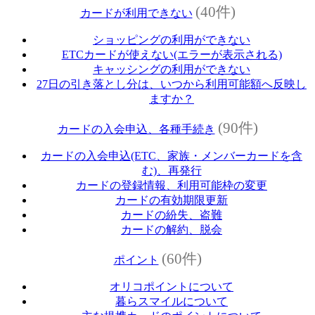
(40件)
カードが利用できない
ショッピングの利用ができない
ETCカードが使えない(エラーが表示される)
キャッシングの利用ができない
27日の引き落とし分は、いつから利用可能額へ反映し
ますか？
(90件)
カードの入会申込、各種手続き
カードの入会申込(ETC、家族・メンバーカードを含
む)、再発行
カードの登録情報、利用可能枠の変更
カードの有効期限更新
カードの紛失、盗難
カードの解約、脱会
(60件)
ポイント
オリコポイントについて
暮らスマイルについて