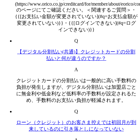
(https://www.orico.co.jp/creditcard/for/member/about/eorico/con
のページにてご確認ください。＜関連するご質問＞・
{{[お支払い金額が変更されていない](#q=お支払金額が
変更されていない)}}・{{[ログインできない](#q=ログ
インできない)}}
Q
【デジタル分割払い(共通)】クレジットカードの分割
払いと何が違うのですか？
A
クレジットカードの分割払いは一般的に高い手数料の
負担が発生しますが、デジタル分割払いは加盟店ごと
に無金利や低金利など低料率の手数料が設定されるた
め、手数料のお支払い負担が軽減されます。
Q
ローン（クレジット）のお客さま控えでは初回月が到
来しているのに引き落としになっていない