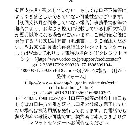
A
初回支払月が到来していない、もしくは口座不備等に
より引き落としができていない可能性がございます。
【初回支払月が到来していない場合】事務手続き等の
都合により、お客さま控えに記載している初回支払月
が翌月以降になる場合がございます。ご契約確定後に
発行する「お支払計算書（明細書）」をご確認くださ
い。※お支払計算書の再発行はクレジットセンターも
しくはWebにて承ります電話の場合：{{[クレジットセ
ンター](https://www.orico.co.jp/support/creditcenter/?
_ga=2.238817992.999328177.1698399104-
1148009971.1693354618#anc-03)}}Webの場合：{{[Web
受付フォーム]
(https://www.orico.co.jp/support/creditcenter/web-
contact/caution_2.html?
_ga=2.184524516.311010269.1698810297-
151144828.1698810297)}}【口座不備等の場合】18日も
しくは21日時点で引き落とし口座の登録が完了してい
ない場合は振込用紙を発行しております。お電話でも
契約内容の確認が可能です。契約者ご本人さまよりク
レジットセンターへお問合せください。