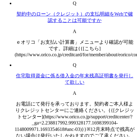
Q
契約中のローン（クレジット）の支払明細をWebで確
認することは可能ですか
A
ｅオリコ「お支払い計算書」メニューより確認が可能
です。詳細は{{[こちら]
(https://www.orico.co.jp/creditcard/for/member/about/eorico/c
Q
住宅取得資金に係る借入金の年末残高証明書を発行し
て欲しい
A
お電話にて発行を承っております。契約者ご本人様よ
りクレジットセンターにご連絡ください。{{[クレジッ
トセンター](https://www.orico.co.jp/support/creditcenter/?
_ga=2.238817992.999328177.1698399104-
1148009971.1693354618#anc-03)}}※12月末時点で残高が
ない場合は発行いたしかねますのでご了承ください。