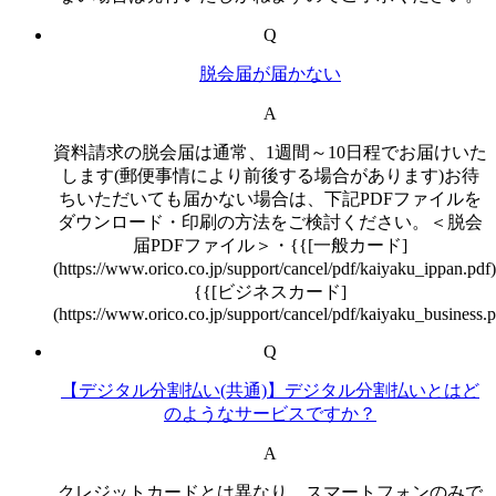
Q
脱会届が届かない
A
資料請求の脱会届は通常、1週間～10日程でお届けいた
します(郵便事情により前後する場合があります)お待
ちいただいても届かない場合は、下記PDFファイルを
ダウンロード・印刷の方法をご検討ください。＜脱会
届PDFファイル＞・{{[一般カード]
(https://www.orico.co.jp/support/cancel/pdf/kaiyaku_ippan.pd
{{[ビジネスカード]
(https://www.orico.co.jp/support/cancel/pdf/kaiyaku_business.
Q
【デジタル分割払い(共通)】デジタル分割払いとはど
のようなサービスですか？
A
クレジットカードとは異なり、スマートフォンのみで