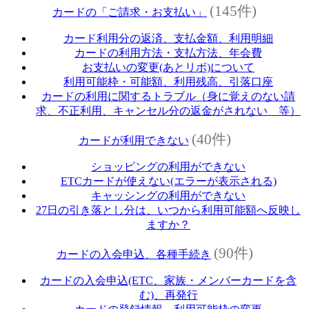
(145件)
カードの「ご請求・お支払い」
カード利用分の返済、支払金額、利用明細
カードの利用方法・支払方法、年会費
お支払いの変更(あとリボ)について
利用可能枠・可能額、利用残高、引落口座
カードの利用に関するトラブル（身に覚えのない請
求、不正利用、キャンセル分の返金がされない 等）
(40件)
カードが利用できない
ショッピングの利用ができない
ETCカードが使えない(エラーが表示される)
キャッシングの利用ができない
27日の引き落とし分は、いつから利用可能額へ反映し
ますか？
(90件)
カードの入会申込、各種手続き
カードの入会申込(ETC、家族・メンバーカードを含
む)、再発行