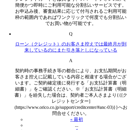
簡便かつ即時にご利用可能な分割払いサービスです。
お申込み後、審査結果に応じて付与されるご利用可能
枠の範囲内であればワンクリックで何度でも分割払い
でお買い物が可能です。
Q
ローン（クレジット）のお客さま控えでは最終月が到
来しているのにまた引き落としになっている
A
契約時の事務手続き等の都合により、お支払期間がお
客さま控えに記載している内容と相違する場合がござ
います。ご契約確定後に発行する「お支払計算書（明
細書）」をご確認ください。※「お支払計算書（明細
書）」を紛失した場合は、契約者ご本人さまより{{[ク
レジットセンター]
(https://www.orico.co.jp/support/creditcenter/#anc-03)}}へお
問合せください。
« 最初
...