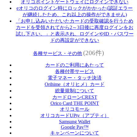
オリコポイントゲートウェイにログインできない
eオリコのログイン時にロックがかかった(認証エラー
が継続したため、これ以上の操作ができません)
「お申し込みいただいたカードの受取確認を行うため
カードを受領されてから2～3日後に再度ログインをお
試し下さい。」と表示され、ログインやID・パスワー
ドの再設定ができない
(206件)
各種サービス・その他
カードのご利用にあたって
各種付帯サービス
電子マネー・タッチ決済
Orihime（オリヒメ）カード
総量規制について
カードローンCREST
Orico Card THE POINT
オリコモール
オリコカードUPty（アプティ）
Samsung Wallet
Google Pay™
キャンペーンについて