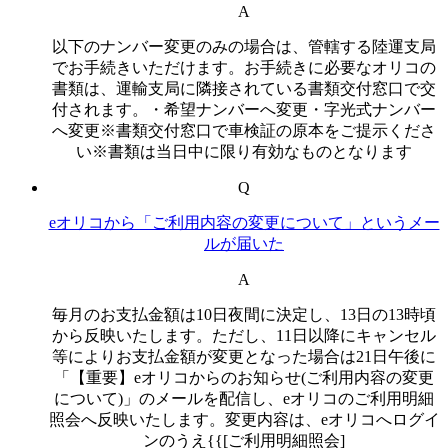
A
以下のナンバー変更のみの場合は、管轄する陸運支局
でお手続きいただけます。お手続きに必要なオリコの
書類は、運輸支局に隣接されている書類交付窓口で交
付されます。・希望ナンバーへ変更・字光式ナンバー
へ変更※書類交付窓口で車検証の原本をご提示くださ
い※書類は当日中に限り有効なものとなります
Q
eオリコから「ご利用内容の変更について」というメー
ルが届いた
A
毎月のお支払金額は10日夜間に決定し、13日の13時頃
から反映いたします。ただし、11日以降にキャンセル
等によりお支払金額が変更となった場合は21日午後に
「【重要】eオリコからのお知らせ(ご利用内容の変更
について)」のメールを配信し、eオリコのご利用明細
照会へ反映いたします。変更内容は、eオリコへログイ
ンのうえ{{[ご利用明細照会]