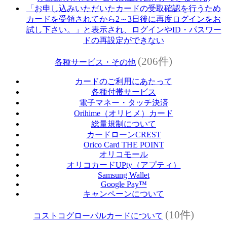
「お申し込みいただいたカードの受取確認を行うため
カードを受領されてから2～3日後に再度ログインをお
試し下さい。」と表示され、ログインやID・パスワー
ドの再設定ができない
(206件)
各種サービス・その他
カードのご利用にあたって
各種付帯サービス
電子マネー・タッチ決済
Orihime（オリヒメ）カード
総量規制について
カードローンCREST
Orico Card THE POINT
オリコモール
オリコカードUPty（アプティ）
Samsung Wallet
Google Pay™
キャンペーンについて
(10件)
コストコグローバルカードについて