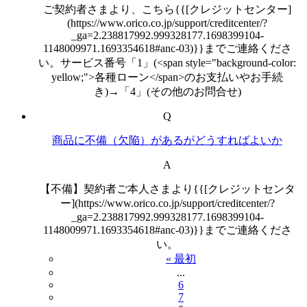
ご契約者さまより、こちら{{[クレジットセンター]
(https://www.orico.co.jp/support/creditcenter/?
_ga=2.238817992.999328177.1698399104-
1148009971.1693354618#anc-03)}}までご連絡くださ
い。サービス番号「1」(<span style="background-color:
yellow;">各種ローン</span>のお支払いやお手続
き)→「4」(その他のお問合せ)
Q
商品に不備（欠陥）があるがどうすればよいか
A
【不備】契約者ご本人さまより{{[クレジットセンタ
ー](https://www.orico.co.jp/support/creditcenter/?
_ga=2.238817992.999328177.1698399104-
1148009971.1693354618#anc-03)}}までご連絡くださ
い。
« 最初
...
6
7