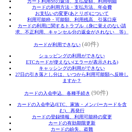
カード利用分の返済、支払金額、利用明細
カードの利用方法・支払方法、年会費
お支払いの変更(あとリボ)について
利用可能枠・可能額、利用残高、引落口座
カードの利用に関するトラブル（身に覚えのない請
求、不正利用、キャンセル分の返金がされない 等）
(40件)
カードが利用できない
ショッピングの利用ができない
ETCカードが使えない(エラーが表示される)
キャッシングの利用ができない
27日の引き落とし分は、いつから利用可能額へ反映し
ますか？
(90件)
カードの入会申込、各種手続き
カードの入会申込(ETC、家族・メンバーカードを含
む)、再発行
カードの登録情報、利用可能枠の変更
カードの有効期限更新
カードの紛失、盗難