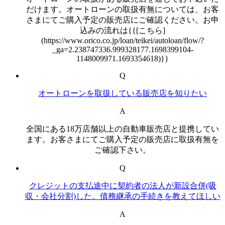
だけます。オートローンの取扱有無については、お客
さまにてご購入予定の販売店にご確認ください。お申
込みの流れは{{[こちら]
(https://www.orico.co.jp/loan/teikei/autoloan/flow/?
_ga=2.238747336.999328177.1698399104-
1148009971.1693354618)}}
Q
オートローンを取扱している販売店を知りたい
A
全国にある18万店舗以上の自動車販売店と提携してい
ます。お客さまにてご購入予定の販売店に取扱有無を
ご確認下さい。
Q
クレジットの支払途中に契約者の法人が新設合併(吸
収・会社分割)した。債務継承の手続きを教えてほしい
A