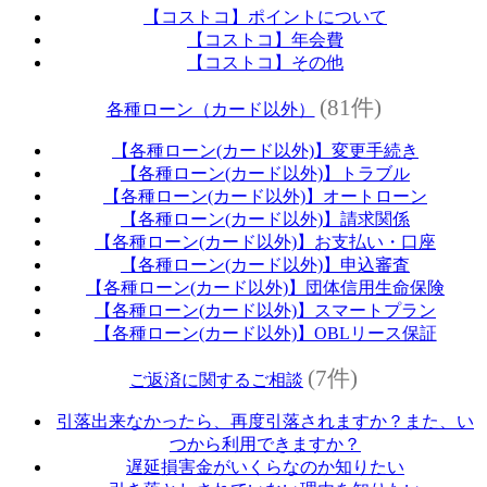
【コストコ】ポイントについて
【コストコ】年会費
【コストコ】その他
(81件)
各種ローン（カード以外）
【各種ローン(カード以外)】変更手続き
【各種ローン(カード以外)】トラブル
【各種ローン(カード以外)】オートローン
【各種ローン(カード以外)】請求関係
【各種ローン(カード以外)】お支払い・口座
【各種ローン(カード以外)】申込審査
【各種ローン(カード以外)】団体信用生命保険
【各種ローン(カード以外)】スマートプラン
【各種ローン(カード以外)】OBLリース保証
(7件)
ご返済に関するご相談
引落出来なかったら、再度引落されますか？また、い
つから利用できますか？
遅延損害金がいくらなのか知りたい