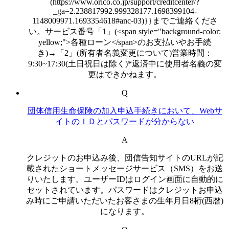
(https://www.orico.co.jp/support/creditcenter/?
_ga=2.238817992.999328177.1698399104-
1148009971.1693354618#anc-03)}}までご連絡くださ
い。サービス番号「1」(<span style="background-color:
yellow;">各種ローン</span>のお支払いやお手続
き)→「2」(所有者名義変更について)営業時間：
9:30~17:30(土日祝日は除く)*返済中に使用者名義の変
更はできかねます。
Q
団体信用生命保険の加入申込手続きにおいて、Webサ
イトのＩＤとパスワードが分からない
A
クレジットのお申込み後、団信告知サイトのURLが記
載されたショートメッセージサービス（SMS）をお送
りいたします。ユーザーIDはログイン画面に自動的に
セットされています。パスワードはクレジットお申込
み時にご申請いただいたお客さまの生年月日8桁(西暦)
になります。