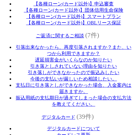
【各種ローン(カード以外)】申込審査
【各種ローン(カード以外)】団体信用生命保険
【各種ローン(カード以外)】スマートプラン
【各種ローン(カード以外)】OBLリース保証
(7件)
ご返済に関するご相談
引落出来なかったら、再度引落されますか？また、い
つから利用できますか？
遅延損害金がいくらなのか知りたい
引き落としされていない理由を知りたい
引き落しができなかったので振込みしたい
今後の支払いが厳しいため相談したい。
支払日に引き落としができなかった場合、入金案内は
届きますか。
振込用紙の支払期日が過ぎてしまった場合の支払方法
を教えてください。
(39件)
デジタルカード
デジタルカードについて
カードレス更新