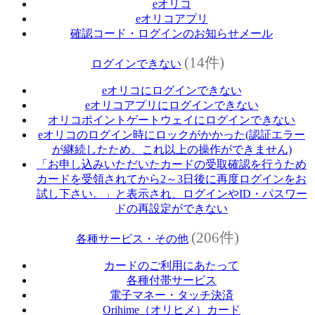
eオリコ
eオリコアプリ
確認コード・ログインのお知らせメール
(14件)
ログインできない
eオリコにログインできない
eオリコアプリにログインできない
オリコポイントゲートウェイにログインできない
eオリコのログイン時にロックがかかった(認証エラー
が継続したため、これ以上の操作ができません)
「お申し込みいただいたカードの受取確認を行うため
カードを受領されてから2～3日後に再度ログインをお
試し下さい。」と表示され、ログインやID・パスワー
ドの再設定ができない
(206件)
各種サービス・その他
カードのご利用にあたって
各種付帯サービス
電子マネー・タッチ決済
Orihime（オリヒメ）カード