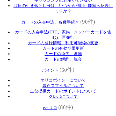
キャッシングの利用ができない
27日の引き落とし分は、いつから利用可能額へ反映し
ますか？
(90件)
カードの入会申込、各種手続き
カードの入会申込(ETC、家族・メンバーカードを含
む)、再発行
カードの登録情報、利用可能枠の変更
カードの有効期限更新
カードの紛失、盗難
カードの解約、脱会
(60件)
ポイント
オリコポイントについて
暮らスマイルについて
主な提携カードのポイントについて
クレポについて
(86件)
eオリコ