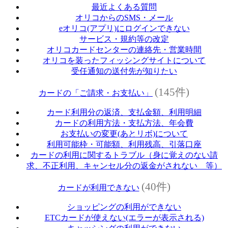
最近よくある質問
オリコからのSMS・メール
eオリコ(アプリ)にログインできない
サービス・規約等の改定
オリコカードセンターの連絡先・営業時間
オリコを装ったフィッシングサイトについて
受任通知の送付先が知りたい
(145件)
カードの「ご請求・お支払い」
カード利用分の返済、支払金額、利用明細
カードの利用方法・支払方法、年会費
お支払いの変更(あとリボ)について
利用可能枠・可能額、利用残高、引落口座
カードの利用に関するトラブル（身に覚えのない請
求、不正利用、キャンセル分の返金がされない 等）
(40件)
カードが利用できない
ショッピングの利用ができない
ETCカードが使えない(エラーが表示される)