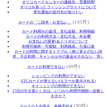
オリコカードセンターの連絡先・営業時間
オリコを装ったフィッシングサイトについて
受任通知の送付先が知りたい
(145件)
カードの「ご請求・お支払い」
カード利用分の返済、支払金額、利用明細
カードの利用方法・支払方法、年会費
お支払いの変更(あとリボ)について
利用可能枠・可能額、利用残高、引落口座
カードの利用に関するトラブル（身に覚えのない請
求、不正利用、キャンセル分の返金がされない 等）
(40件)
カードが利用できない
ショッピングの利用ができない
ETCカードが使えない(エラーが表示される)
キャッシングの利用ができない
27日の引き落とし分は、いつから利用可能額へ反映し
ますか？
(90件)
カードの入会申込、各種手続き