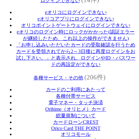
ログインできない
eオリコにログインできない
eオリコアプリにログインできない
オリコポイントゲートウェイにログインできない
eオリコのログイン時にロックがかかった(認証エラー
が継続したため、これ以上の操作ができません)
「お申し込みいただいたカードの受取確認を行うため
カードを受領されてから2～3日後に再度ログインをお
試し下さい。」と表示され、ログインやID・パスワー
ドの再設定ができない
(206件)
各種サービス・その他
カードのご利用にあたって
各種付帯サービス
電子マネー・タッチ決済
Orihime（オリヒメ）カード
総量規制について
カードローンCREST
Orico Card THE POINT
オリコモール