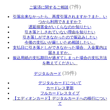
(7件)
ご返済に関するご相談
引落出来なかったら、再度引落されますか？また、い
つから利用できますか？
遅延損害金がいくらなのか知りたい
引き落としされていない理由を知りたい
引き落しができなかったので振込みしたい
今後の支払いが厳しいため相談したい。
支払日に引き落としができなかった場合、入金案内は
届きますか。
振込用紙の支払期日が過ぎてしまった場合の支払方法
を教えてください。
(39件)
デジタルカード
デジタルカードについて
カードレス更新
フルカードレスタイプ
【エディオンカード】デジタルカードへの移行につい
て