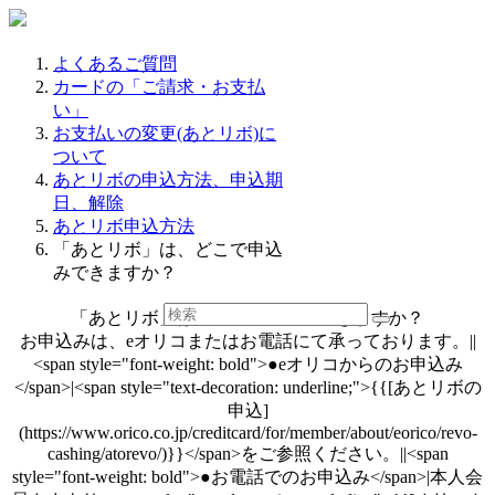
よくあるご質問
カードの「ご請求・お支払
い」
お支払いの変更(あとリボ)に
ついて
あとリボの申込方法、申込期
日、解除
あとリボ申込方法
「あとリボ」は、どこで申込
みできますか？
「あとリボ」は、どこで申込みできますか？
お申込みは、eオリコまたはお電話にて承っております。||
<span style="font-weight: bold">●eオリコからのお申込み
</span>|<span style="text-decoration: underline;">{{[あとリボの
申込]
(https://www.orico.co.jp/creditcard/for/member/about/eorico/revo-
cashing/atorevo/)}}</span>をご参照ください。||<span
style="font-weight: bold">●お電話でのお申込み</span>|本人会