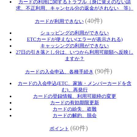
カードの利用に関するトラブル（身に覚えのない請
求、不正利用、キャンセル分の返金がされない 等）
(40件)
カードが利用できない
ショッピングの利用ができない
ETCカードが使えない(エラーが表示される)
キャッシングの利用ができない
27日の引き落とし分は、いつから利用可能額へ反映し
ますか？
(90件)
カードの入会申込、各種手続き
カードの入会申込(ETC、家族・メンバーカードを含
む)、再発行
カードの登録情報、利用可能枠の変更
カードの有効期限更新
カードの紛失、盗難
カードの解約、脱会
(60件)
ポイント