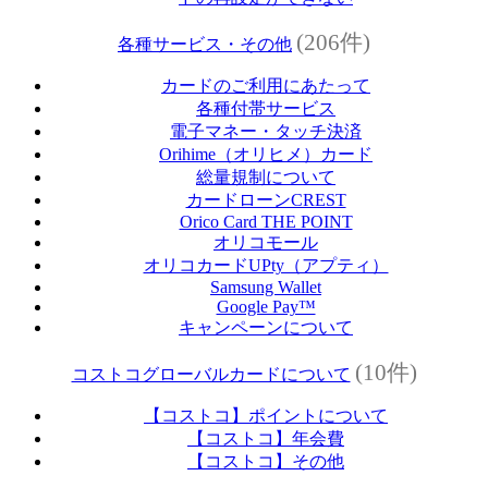
(206件)
各種サービス・その他
カードのご利用にあたって
各種付帯サービス
電子マネー・タッチ決済
Orihime（オリヒメ）カード
総量規制について
カードローンCREST
Orico Card THE POINT
オリコモール
オリコカードUPty（アプティ）
Samsung Wallet
Google Pay™
キャンペーンについて
(10件)
コストコグローバルカードについて
【コストコ】ポイントについて
【コストコ】年会費
【コストコ】その他