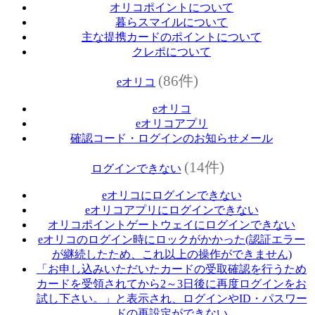
オリコポイントについて
暮らスマイルについて
主な提携カードのポイントについて
クレポについて
(86件)
eオリコ
eオリコ
eオリコアプリ
確認コード・ログインのお知らせメール
(14件)
ログインできない
eオリコにログインできない
eオリコアプリにログインできない
オリコポイントゲートウェイにログインできない
eオリコのログイン時にロックがかかった(認証エラー
が継続したため、これ以上の操作ができません)
「お申し込みいただいたカードの受取確認を行うため
カードを受領されてから2～3日後に再度ログインをお
試し下さい。」と表示され、ログインやID・パスワー
ドの再設定ができない