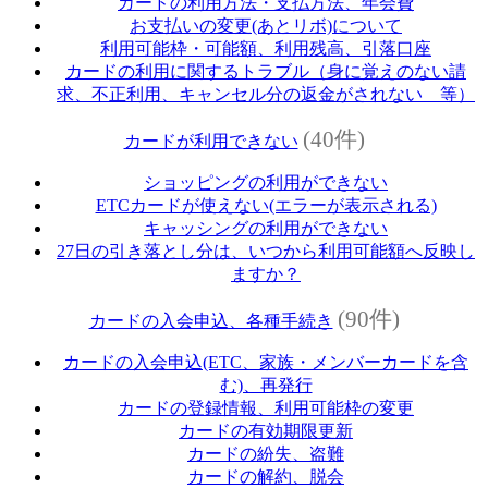
カードの利用方法・支払方法、年会費
お支払いの変更(あとリボ)について
利用可能枠・可能額、利用残高、引落口座
カードの利用に関するトラブル（身に覚えのない請
求、不正利用、キャンセル分の返金がされない 等）
(40件)
カードが利用できない
ショッピングの利用ができない
ETCカードが使えない(エラーが表示される)
キャッシングの利用ができない
27日の引き落とし分は、いつから利用可能額へ反映し
ますか？
(90件)
カードの入会申込、各種手続き
カードの入会申込(ETC、家族・メンバーカードを含
む)、再発行
カードの登録情報、利用可能枠の変更
カードの有効期限更新
カードの紛失、盗難
カードの解約、脱会