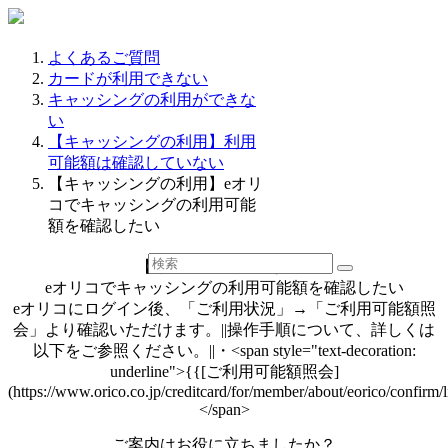
よくあるご質問
カードが利用できない
キャッシングの利用ができな
い
【キャッシングの利用】利用
可能額は確認していない
【キャッシングの利用】eオリ
コでキャッシングの利用可能
額を確認したい
【キャッシングの利用】
eオリコでキャッシングの利用可能額を確認したい
eオリコにログイン後、「ご利用状況」→「ご利用可能額照
会」より確認いただけます。||操作手順について、詳しくは
以下をご参照ください。||・<span style="text-decoration:
underline">{{[ご利用可能額照会]
(https://www.orico.co.jp/creditcard/for/member/about/eorico/confirm/l
</span>
ご案内はお役に立ちましたか？