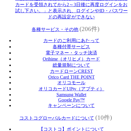
カードを受領されてから2～3日後に再度ログインをお
試し下さい。」と表示され、ログインやID・パスワー
ドの再設定ができない
(206件)
各種サービス・その他
カードのご利用にあたって
各種付帯サービス
電子マネー・タッチ決済
Orihime（オリヒメ）カード
総量規制について
カードローンCREST
Orico Card THE POINT
オリコモール
オリコカードUPty（アプティ）
Samsung Wallet
Google Pay™
キャンペーンについて
(10件)
コストコグローバルカードについて
【コストコ】ポイントについて