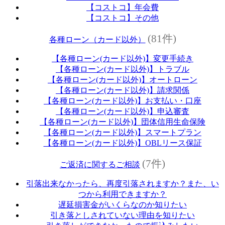
【コストコ】年会費
【コストコ】その他
(81件)
各種ローン（カード以外）
【各種ローン(カード以外)】変更手続き
【各種ローン(カード以外)】トラブル
【各種ローン(カード以外)】オートローン
【各種ローン(カード以外)】請求関係
【各種ローン(カード以外)】お支払い・口座
【各種ローン(カード以外)】申込審査
【各種ローン(カード以外)】団体信用生命保険
【各種ローン(カード以外)】スマートプラン
【各種ローン(カード以外)】OBLリース保証
(7件)
ご返済に関するご相談
引落出来なかったら、再度引落されますか？また、い
つから利用できますか？
遅延損害金がいくらなのか知りたい
引き落としされていない理由を知りたい