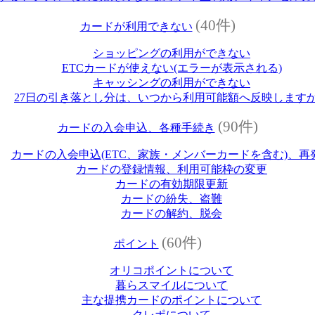
(40件)
カードが利用できない
ショッピングの利用ができない
ETCカードが使えない(エラーが表示される)
キャッシングの利用ができない
27日の引き落とし分は、いつから利用可能額へ反映します
(90件)
カードの入会申込、各種手続き
カードの入会申込(ETC、家族・メンバーカードを含む)、再
カードの登録情報、利用可能枠の変更
カードの有効期限更新
カードの紛失、盗難
カードの解約、脱会
(60件)
ポイント
オリコポイントについて
暮らスマイルについて
主な提携カードのポイントについて
クレポについて