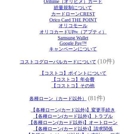
Orihime（オリヒメ）カード
総量規制について
カードローンCREST
Orico Card THE POINT
オリコモール
オリコカードUPty（アプティ）
Samsung Wallet
Google Pay™
キャンペーンについて
(10件)
コストコグローバルカードについて
【コストコ】ポイントについて
【コストコ】年会費
【コストコ】その他
(81件)
各種ローン（カード以外）
【各種ローン(カード以外)】変更手続き
【各種ローン(カード以外)】トラブル
【各種ローン(カード以外)】オートローン
【各種ローン(カード以外)】請求関係