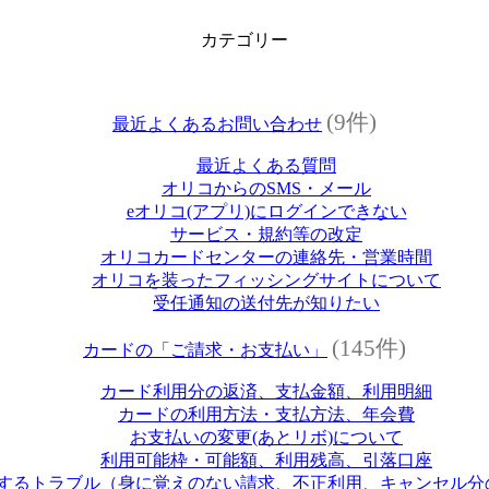
カテゴリー
(9件)
最近よくあるお問い合わせ
最近よくある質問
オリコからのSMS・メール
eオリコ(アプリ)にログインできない
サービス・規約等の改定
オリコカードセンターの連絡先・営業時間
オリコを装ったフィッシングサイトについて
受任通知の送付先が知りたい
(145件)
カードの「ご請求・お支払い」
カード利用分の返済、支払金額、利用明細
カードの利用方法・支払方法、年会費
お支払いの変更(あとリボ)について
利用可能枠・可能額、利用残高、引落口座
するトラブル（身に覚えのない請求、不正利用、キャンセル分