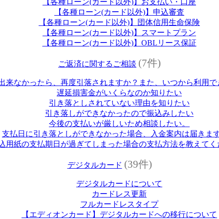
【各種ローン(カード以外)】お支払い・口座
【各種ローン(カード以外)】申込審査
【各種ローン(カード以外)】団体信用生命保険
【各種ローン(カード以外)】スマートプラン
【各種ローン(カード以外)】OBLリース保証
(7件)
ご返済に関するご相談
出来なかったら、再度引落されますか？また、いつから利用で
遅延損害金がいくらなのか知りたい
引き落としされていない理由を知りたい
引き落しができなかったので振込みしたい
今後の支払いが厳しいため相談したい。
支払日に引き落としができなかった場合、入金案内は届きま
込用紙の支払期日が過ぎてしまった場合の支払方法を教えてく
(39件)
デジタルカード
デジタルカードについて
カードレス更新
フルカードレスタイプ
【エディオンカード】デジタルカードへの移行について