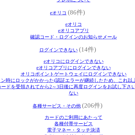
(86件)
eオリコ
eオリコ
eオリコアプリ
確認コード・ログインのお知らせメール
(14件)
ログインできない
eオリコにログインできない
eオリコアプリにログインできない
オリコポイントゲートウェイにログインできない
イン時にロックがかかった(認証エラーが継続したため、これ以
ードを受領されてから2～3日後に再度ログインをお試し下さい
ない
(206件)
各種サービス・その他
カードのご利用にあたって
各種付帯サービス
電子マネー・タッチ決済