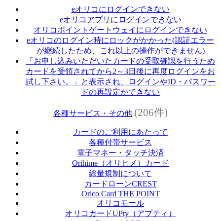
eオリコにログインできない
eオリコアプリにログインできない
オリコポイントゲートウェイにログインできない
eオリコのログイン時にロックがかかった(認証エラー
が継続したため、これ以上の操作ができません)
「お申し込みいただいたカードの受取確認を行うため
カードを受領されてから2～3日後に再度ログインをお
試し下さい。」と表示され、ログインやID・パスワー
ドの再設定ができない
(206件)
各種サービス・その他
カードのご利用にあたって
各種付帯サービス
電子マネー・タッチ決済
Orihime（オリヒメ）カード
総量規制について
カードローンCREST
Orico Card THE POINT
オリコモール
オリコカードUPty（アプティ）