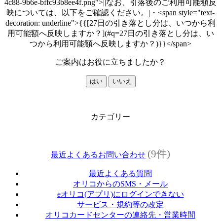
4c88-9b6e-bffc93b8ee4f.png">||なお、引落後のご利用可能額反
映については、以下をご確認ください。|・<span style="text-
decoration: underline">{{[27日の引き落とし分は、いつから利
用可能額へ反映しますか？](#q=27日の引き落とし分は、い
つから利用可能額へ反映しますか？)}}</span>
ご案内はお役に立ちましたか？
はい
いいえ
カテゴリー
(9件)
最近よくあるお問い合わせ
最近よくある質問
オリコからのSMS・メール
eオリコ(アプリ)にログインできない
サービス・規約等の改定
オリコカードセンターの連絡先・営業時間