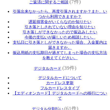
(7件)
ご返済に関するご相談
引落出来なかったら、再度引落されますか？また、い
つから利用できますか？
遅延損害金がいくらなのか知りたい
引き落としされていない理由を知りたい
引き落しができなかったので振込みしたい
今後の支払いが厳しいため相談したい。
支払日に引き落としができなかった場合、入金案内は
届きますか。
振込用紙の支払期日が過ぎてしまった場合の支払方法
を教えてください。
(39件)
デジタルカード
デジタルカードについて
カードレス更新
フルカードレスタイプ
【エディオンカード】デジタルカードへの移行につい
て
(61件)
デジタル分割払い