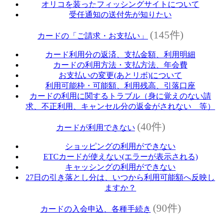
オリコを装ったフィッシングサイトについて
受任通知の送付先が知りたい
(145件)
カードの「ご請求・お支払い」
カード利用分の返済、支払金額、利用明細
カードの利用方法・支払方法、年会費
お支払いの変更(あとリボ)について
利用可能枠・可能額、利用残高、引落口座
カードの利用に関するトラブル（身に覚えのない請
求、不正利用、キャンセル分の返金がされない 等）
(40件)
カードが利用できない
ショッピングの利用ができない
ETCカードが使えない(エラーが表示される)
キャッシングの利用ができない
27日の引き落とし分は、いつから利用可能額へ反映し
ますか？
(90件)
カードの入会申込、各種手続き