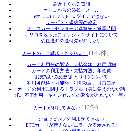
最近よくある質問
オリコからのSMS・メール
eオリコ(アプリ)にログインできない
サービス・規約等の改定
オリコカードセンターの連絡先・営業時間
オリコを装ったフィッシングサイトについて
受任通知の送付先が知りたい
(145件)
カードの「ご請求・お支払い」
カード利用分の返済、支払金額、利用明細
カードの利用方法・支払方法、年会費
お支払いの変更(あとリボ)について
利用可能枠・可能額、利用残高、引落口座
カードの利用に関するトラブル（身に覚えのない請
求、不正利用、キャンセル分の返金がされない 等）
(40件)
カードが利用できない
ショッピングの利用ができない
ETCカードが使えない(エラーが表示される)