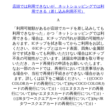
店頭では利用できないが、ネットショッピングでは利
用できる（差し込み利用不可）
A
「利用可能額があるが店頭でカードを差し込みしても
利用できなかった」かつ「ネットショッピングでは利
用できる」場合は、ICチップの汚れが原因の可能性が
あります。ICチップを拭き取ってからご利用をお試し
ください。※ICチップとはカード表面、四角い金属部
分です拭き取っても利用いただけない場合はICチップ
不良の可能性がございます。諸届出申請書を取り寄せ
いただき、カード再発行の申請をお願いいたします。
なお一部のカードでは、再発行において注意事項があ
る場合や、当社で再発行手続きができない場合があり
ます。詳しくは以下をご確認ください。・{{[COCO
COLORカードの再発行について](#q=COCO COLORカ
ードの再発行について)}}・{{[エヌタスカードの再発
行について](#q=エヌタスカードの再発行について)}}・
{{[JRタワースクエアカードの再発行について](#q=JR
タワースクエアカードの再発行について)}}・