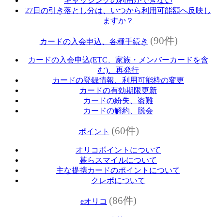
キャッシングの利用ができない
27日の引き落とし分は、いつから利用可能額へ反映し
ますか？
(90件)
カードの入会申込、各種手続き
カードの入会申込(ETC、家族・メンバーカードを含
む)、再発行
カードの登録情報、利用可能枠の変更
カードの有効期限更新
カードの紛失、盗難
カードの解約、脱会
(60件)
ポイント
オリコポイントについて
暮らスマイルについて
主な提携カードのポイントについて
クレポについて
(86件)
eオリコ