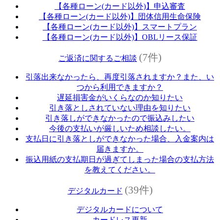
【各種ローン(カード以外)】申込審査
【各種ローン(カード以外)】団体信用生命保険
【各種ローン(カード以外)】スマートプラン
【各種ローン(カード以外)】OBLリース保証
(7件)
ご返済に関するご相談
引落出来なかったら、再度引落されますか？また、い
つから利用できますか？
遅延損害金がいくらなのか知りたい
引き落としされていない理由を知りたい
引き落しができなかったので振込みしたい
今後の支払いが厳しいため相談したい。
支払日に引き落としができなかった場合、入金案内は
届きますか。
振込用紙の支払期日が過ぎてしまった場合の支払方法
を教えてください。
(39件)
デジタルカード
デジタルカードについて
カードレス更新