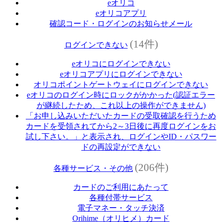
eオリコ
eオリコアプリ
確認コード・ログインのお知らせメール
(14件)
ログインできない
eオリコにログインできない
eオリコアプリにログインできない
オリコポイントゲートウェイにログインできない
eオリコのログイン時にロックがかかった(認証エラー
が継続したため、これ以上の操作ができません)
「お申し込みいただいたカードの受取確認を行うため
カードを受領されてから2～3日後に再度ログインをお
試し下さい。」と表示され、ログインやID・パスワー
ドの再設定ができない
(206件)
各種サービス・その他
カードのご利用にあたって
各種付帯サービス
電子マネー・タッチ決済
Orihime（オリヒメ）カード