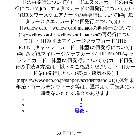
ードの再発行について)}}・{{[エヌタスカードの再発
行について](#q=エヌタスカードの再発行について)}}・
{{[JRタワースクエアカードの再発行について](#q=JR
タワースクエアカードの再発行について)}}・
{{[wellow card・wellow card manacaの再発行について]
(#q=wellow card・wellow card manacaの再発行につい
て)}}・{{[みずほマイレージクラブカード/THE
POINT(キャッシュカード一体型)の再発行について]
(#q=みずほマイレージクラブカード/THE POINT(キャ
ッシュカード一体型)の再発行について)}}カード再発
行の手続き方法は、以下をご確認ください。・{{[カー
ドを再発行したい（破損・磁気不良）]
(https://www.orico.co.jp/support/accident/#anc-01)}}※年末
年始・ゴールデンウィーク等は、通常より手続きにお
時間をいただく場合があります
1
2
最後 »
カテゴリー