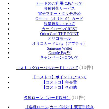
カードのご利用にあたって
各種付帯サービス
電子マネー・タッチ決済
Orihime（オリヒメ）カード
総量規制について
カードローンCREST
Orico Card THE POINT
オリコモール
オリコカードUPty（アプティ）
Samsung Wallet
Google Pay™
キャンペーンについて
(10件)
コストコグローバルカードについて
【コストコ】ポイントについて
【コストコ】年会費
【コストコ】その他
(81件)
各種ローン（カード以外）
【各種ローン(カード以外)】変更手続き