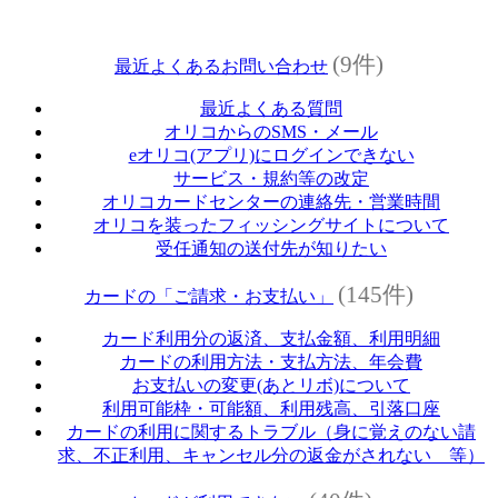
(9件)
最近よくあるお問い合わせ
最近よくある質問
オリコからのSMS・メール
eオリコ(アプリ)にログインできない
サービス・規約等の改定
オリコカードセンターの連絡先・営業時間
オリコを装ったフィッシングサイトについて
受任通知の送付先が知りたい
(145件)
カードの「ご請求・お支払い」
カード利用分の返済、支払金額、利用明細
カードの利用方法・支払方法、年会費
お支払いの変更(あとリボ)について
利用可能枠・可能額、利用残高、引落口座
カードの利用に関するトラブル（身に覚えのない請
求、不正利用、キャンセル分の返金がされない 等）