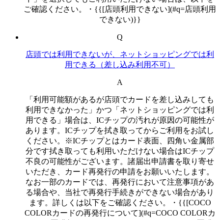
ご確認ください。・{{[店頭利用できない](#q=店頭利用
できない)}}
Q
店頭では利用できないが、ネットショッピングでは利
用できる（差し込み利用不可）
A
「利用可能額があるが店頭でカードを差し込みしても
利用できなかった」かつ「ネットショッピングでは利
用できる」場合は、ICチップの汚れが原因の可能性が
あります。ICチップを拭き取ってからご利用をお試し
ください。※ICチップとはカード表面、四角い金属部
分です拭き取っても利用いただけない場合はICチップ
不良の可能性がございます。諸届出申請書を取り寄せ
いただき、カード再発行の申請をお願いいたします。
なお一部のカードでは、再発行において注意事項があ
る場合や、当社で再発行手続きができない場合があり
ます。詳しくは以下をご確認ください。・{{[COCO
COLORカードの再発行について](#q=COCO COLORカ