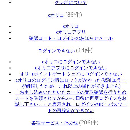
クレポについて
(86件)
eオリコ
eオリコ
eオリコアプリ
確認コード・ログインのお知らせメール
(14件)
ログインできない
eオリコにログインできない
eオリコアプリにログインできない
オリコポイントゲートウェイにログインできない
eオリコのログイン時にロックがかかった(認証エラー
が継続したため、これ以上の操作ができません)
「お申し込みいただいたカードの受取確認を行うため
カードを受領されてから2～3日後に再度ログインをお
試し下さい。」と表示され、ログインやID・パスワー
ドの再設定ができない
(206件)
各種サービス・その他