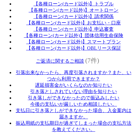
【各種ローン(カード以外)】トラブル
【各種ローン(カード以外)】オートローン
【各種ローン(カード以外)】請求関係
【各種ローン(カード以外)】お支払い・口座
【各種ローン(カード以外)】申込審査
【各種ローン(カード以外)】団体信用生命保険
【各種ローン(カード以外)】スマートプラン
【各種ローン(カード以外)】OBLリース保証
(7件)
ご返済に関するご相談
引落出来なかったら、再度引落されますか？また、い
つから利用できますか？
遅延損害金がいくらなのか知りたい
引き落としされていない理由を知りたい
引き落しができなかったので振込みしたい
今後の支払いが厳しいため相談したい。
支払日に引き落としができなかった場合、入金案内は
届きますか。
振込用紙の支払期日が過ぎてしまった場合の支払方法
を教えてください。