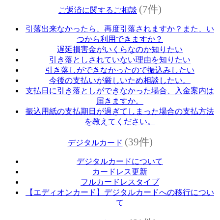
(7件)
ご返済に関するご相談
引落出来なかったら、再度引落されますか？また、い
つから利用できますか？
遅延損害金がいくらなのか知りたい
引き落としされていない理由を知りたい
引き落しができなかったので振込みしたい
今後の支払いが厳しいため相談したい。
支払日に引き落としができなかった場合、入金案内は
届きますか。
振込用紙の支払期日が過ぎてしまった場合の支払方法
を教えてください。
(39件)
デジタルカード
デジタルカードについて
カードレス更新
フルカードレスタイプ
【エディオンカード】デジタルカードへの移行につい
て