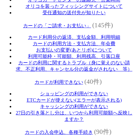
オリコを装ったフィッシングサイトについて
受任通知の送付先が知りたい
(145件)
カードの「ご請求・お支払い」
カード利用分の返済、支払金額、利用明細
カードの利用方法・支払方法、年会費
お支払いの変更(あとリボ)について
利用可能枠・可能額、利用残高、引落口座
カードの利用に関するトラブル（身に覚えのない請
求、不正利用、キャンセル分の返金がされない 等）
(40件)
カードが利用できない
ショッピングの利用ができない
ETCカードが使えない(エラーが表示される)
キャッシングの利用ができない
27日の引き落とし分は、いつから利用可能額へ反映し
ますか？
(90件)
カードの入会申込、各種手続き