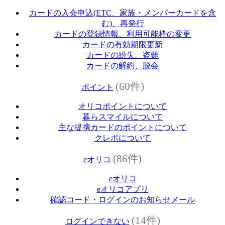
カードの入会申込(ETC、家族・メンバーカードを含
む)、再発行
カードの登録情報、利用可能枠の変更
カードの有効期限更新
カードの紛失、盗難
カードの解約、脱会
(60件)
ポイント
オリコポイントについて
暮らスマイルについて
主な提携カードのポイントについて
クレポについて
(86件)
eオリコ
eオリコ
eオリコアプリ
確認コード・ログインのお知らせメール
(14件)
ログインできない