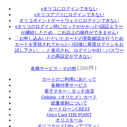
eオリコにログインできない
eオリコアプリにログインできない
オリコポイントゲートウェイにログインできない
eオリコのログイン時にロックがかかった(認証エラー
が継続したため、これ以上の操作ができません)
「お申し込みいただいたカードの受取確認を行うため
カードを受領されてから2～3日後に再度ログインをお
試し下さい。」と表示され、ログインやID・パスワー
ドの再設定ができない
(206件)
各種サービス・その他
カードのご利用にあたって
各種付帯サービス
電子マネー・タッチ決済
Orihime（オリヒメ）カード
総量規制について
カードローンCREST
Orico Card THE POINT
オリコモール
オリコカードUPty（アプティ）