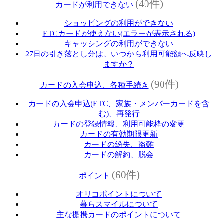
(40件)
カードが利用できない
ショッピングの利用ができない
ETCカードが使えない(エラーが表示される)
キャッシングの利用ができない
27日の引き落とし分は、いつから利用可能額へ反映し
ますか？
(90件)
カードの入会申込、各種手続き
カードの入会申込(ETC、家族・メンバーカードを含
む)、再発行
カードの登録情報、利用可能枠の変更
カードの有効期限更新
カードの紛失、盗難
カードの解約、脱会
(60件)
ポイント
オリコポイントについて
暮らスマイルについて
主な提携カードのポイントについて