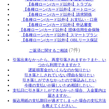
【各種ローン(カード以外)】トラブル
【各種ローン(カード以外)】オートローン
【各種ローン(カード以外)】請求関係
【各種ローン(カード以外)】お支払い・口座
【各種ローン(カード以外)】申込審査
【各種ローン(カード以外)】団体信用生命保険
【各種ローン(カード以外)】スマートプラン
【各種ローン(カード以外)】OBLリース保証
(7件)
ご返済に関するご相談
引落出来なかったら、再度引落されますか？また、い
つから利用できますか？
遅延損害金がいくらなのか知りたい
引き落としされていない理由を知りたい
引き落しができなかったので振込みしたい
今後の支払いが厳しいため相談したい。
支払日に引き落としができなかった場合、入金案内は
届きますか。
振込用紙の支払期日が過ぎてしまった場合の支払方法
を教えてください。