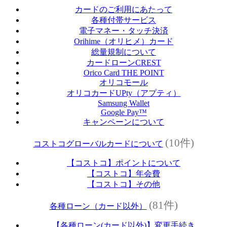
カードのご利用にあたって
各種付帯サービス
電子マネー・タッチ決済
Orihime（オリヒメ）カード
総量規制について
カードローンCREST
Orico Card THE POINT
オリコモール
オリコカードUPty（アプティ）
Samsung Wallet
Google Pay™
キャンペーンについて
(10件)
コストコグローバルカードについて
【コストコ】ポイントについて
【コストコ】年会費
【コストコ】その他
(81件)
各種ローン（カード以外）
【各種ローン(カード以外)】変更手続き