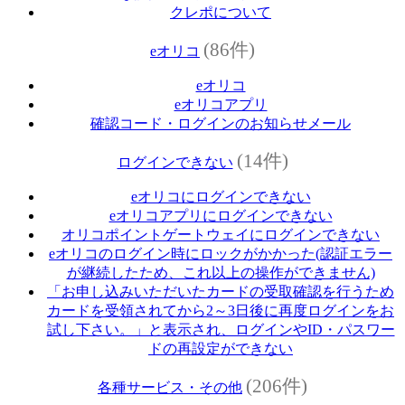
クレポについて
(86件)
eオリコ
eオリコ
eオリコアプリ
確認コード・ログインのお知らせメール
(14件)
ログインできない
eオリコにログインできない
eオリコアプリにログインできない
オリコポイントゲートウェイにログインできない
eオリコのログイン時にロックがかかった(認証エラー
が継続したため、これ以上の操作ができません)
「お申し込みいただいたカードの受取確認を行うため
カードを受領されてから2～3日後に再度ログインをお
試し下さい。」と表示され、ログインやID・パスワー
ドの再設定ができない
(206件)
各種サービス・その他