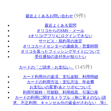
(9件)
最近よくあるお問い合わせ
最近よくある質問
オリコからのSMS・メール
eオリコ(アプリ)にログインできない
サービス・規約等の改定
オリコカードセンターの連絡先・営業時間
オリコを装ったフィッシングサイトについて
受任通知の送付先が知りたい
(145件)
カードの「ご請求・お支払い」
カード利用分の返済、支払金額、利用明細
カードの利用方法・支払方法、年会費
お支払いの変更(あとリボ)について
利用可能枠・可能額、利用残高、引落口座
カードの利用に関するトラブル（身に覚えのない請
求、不正利用、キャンセル分の返金がされない 等）