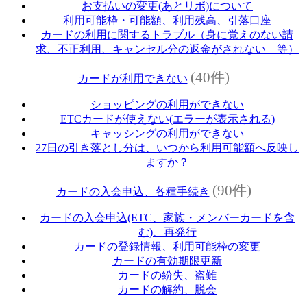
お支払いの変更(あとリボ)について
利用可能枠・可能額、利用残高、引落口座
カードの利用に関するトラブル（身に覚えのない請
求、不正利用、キャンセル分の返金がされない 等）
(40件)
カードが利用できない
ショッピングの利用ができない
ETCカードが使えない(エラーが表示される)
キャッシングの利用ができない
27日の引き落とし分は、いつから利用可能額へ反映し
ますか？
(90件)
カードの入会申込、各種手続き
カードの入会申込(ETC、家族・メンバーカードを含
む)、再発行
カードの登録情報、利用可能枠の変更
カードの有効期限更新
カードの紛失、盗難
カードの解約、脱会