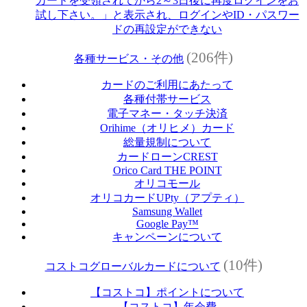
カードを受領されてから2～3日後に再度ログインをお
試し下さい。」と表示され、ログインやID・パスワー
ドの再設定ができない
(206件)
各種サービス・その他
カードのご利用にあたって
各種付帯サービス
電子マネー・タッチ決済
Orihime（オリヒメ）カード
総量規制について
カードローンCREST
Orico Card THE POINT
オリコモール
オリコカードUPty（アプティ）
Samsung Wallet
Google Pay™
キャンペーンについて
(10件)
コストコグローバルカードについて
【コストコ】ポイントについて
【コストコ】年会費