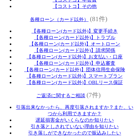
【コストコ】その他
(81件)
各種ローン（カード以外）
【各種ローン(カード以外)】変更手続き
【各種ローン(カード以外)】トラブル
【各種ローン(カード以外)】オートローン
【各種ローン(カード以外)】請求関係
【各種ローン(カード以外)】お支払い・口座
【各種ローン(カード以外)】申込審査
【各種ローン(カード以外)】団体信用生命保険
【各種ローン(カード以外)】スマートプラン
【各種ローン(カード以外)】OBLリース保証
(7件)
ご返済に関するご相談
引落出来なかったら、再度引落されますか？また、い
つから利用できますか？
遅延損害金がいくらなのか知りたい
引き落としされていない理由を知りたい
引き落しができなかったので振込みしたい