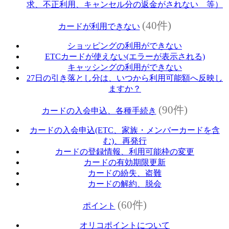
求、不正利用、キャンセル分の返金がされない 等）
(40件)
カードが利用できない
ショッピングの利用ができない
ETCカードが使えない(エラーが表示される)
キャッシングの利用ができない
27日の引き落とし分は、いつから利用可能額へ反映し
ますか？
(90件)
カードの入会申込、各種手続き
カードの入会申込(ETC、家族・メンバーカードを含
む)、再発行
カードの登録情報、利用可能枠の変更
カードの有効期限更新
カードの紛失、盗難
カードの解約、脱会
(60件)
ポイント
オリコポイントについて