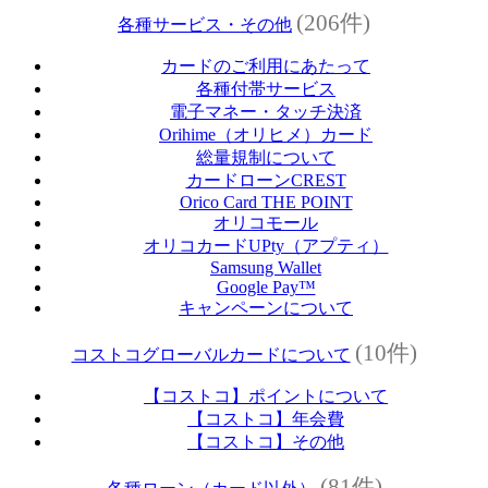
(206件)
各種サービス・その他
カードのご利用にあたって
各種付帯サービス
電子マネー・タッチ決済
Orihime（オリヒメ）カード
総量規制について
カードローンCREST
Orico Card THE POINT
オリコモール
オリコカードUPty（アプティ）
Samsung Wallet
Google Pay™
キャンペーンについて
(10件)
コストコグローバルカードについて
【コストコ】ポイントについて
【コストコ】年会費
【コストコ】その他
(81件)