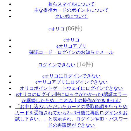
暮らスマイルについて
主な提携カードのポイントについて
クレポについて
(86件)
eオリコ
eオリコ
eオリコアプリ
確認コード・ログインのお知らせメール
(14件)
ログインできない
eオリコにログインできない
eオリコアプリにログインできない
オリコポイントゲートウェイにログインできない
eオリコのログイン時にロックがかかった(認証エラー
が継続したため、これ以上の操作ができません)
「お申し込みいただいたカードの受取確認を行うため
カードを受領されてから2～3日後に再度ログインをお
試し下さい。」と表示され、ログインやID・パスワー
ドの再設定ができない