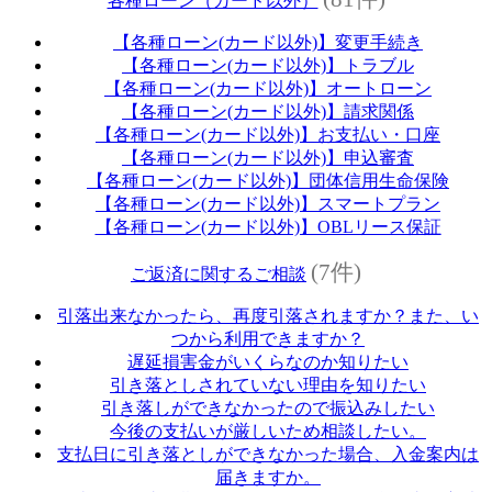
各種ローン（カード以外）
【各種ローン(カード以外)】変更手続き
【各種ローン(カード以外)】トラブル
【各種ローン(カード以外)】オートローン
【各種ローン(カード以外)】請求関係
【各種ローン(カード以外)】お支払い・口座
【各種ローン(カード以外)】申込審査
【各種ローン(カード以外)】団体信用生命保険
【各種ローン(カード以外)】スマートプラン
【各種ローン(カード以外)】OBLリース保証
(7件)
ご返済に関するご相談
引落出来なかったら、再度引落されますか？また、い
つから利用できますか？
遅延損害金がいくらなのか知りたい
引き落としされていない理由を知りたい
引き落しができなかったので振込みしたい
今後の支払いが厳しいため相談したい。
支払日に引き落としができなかった場合、入金案内は
届きますか。