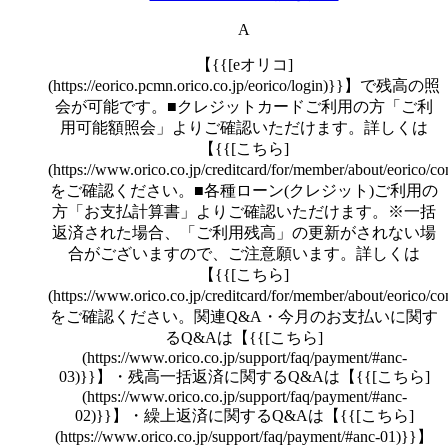
A
【{{[eオリコ]
(https://eorico.pcmn.orico.co.jp/eorico/login)}}】で残高の照
会が可能です。■クレジットカードご利用の方「ご利
用可能額照会」よりご確認いただけます。詳しくは
【{{[こちら]
(https://www.orico.co.jp/creditcard/for/member/about/eorico/co
をご確認ください。■各種ローン(クレジット)ご利用の
方「お支払計算書」よりご確認いただけます。※一括
返済された場合、「ご利用残高」の更新がされない場
合がございますので、ご注意願います。詳しくは
【{{[こちら]
(https://www.orico.co.jp/creditcard/for/member/about/eorico/
をご確認ください。関連Q&A・今月のお支払いに関す
るQ&Aは【{{[こちら]
(https://www.orico.co.jp/support/faq/payment/#anc-
03)}}】・残高一括返済に関するQ&Aは【{{[こちら]
(https://www.orico.co.jp/support/faq/payment/#anc-
02)}}】・繰上返済に関するQ&Aは【{{[こちら]
(https://www.orico.co.jp/support/faq/payment/#anc-01)}}】