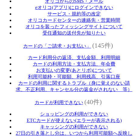
オリコからのSMS・メール
eオリコ(アプリ)にログインできない
サービス・規約等の改定
オリコカードセンターの連絡先・営業時間
オリコを装ったフィッシングサイトについて
受任通知の送付先が知りたい
(145件)
カードの「ご請求・お支払い」
カード利用分の返済、支払金額、利用明細
カードの利用方法・支払方法、年会費
お支払いの変更(あとリボ)について
利用可能枠・可能額、利用残高、引落口座
カードの利用に関するトラブル（身に覚えのない請
求、不正利用、キャンセル分の返金がされない 等）
(40件)
カードが利用できない
ショッピングの利用ができない
ETCカードが使えない(エラーが表示される)
キャッシングの利用ができない
27日の引き落とし分は、いつから利用可能額へ反映し