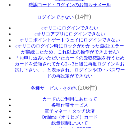
確認コード・ログインのお知らせメール
(14件)
ログインできない
eオリコにログインできない
eオリコアプリにログインできない
オリコポイントゲートウェイにログインできない
eオリコのログイン時にロックがかかった(認証エラー
が継続したため、これ以上の操作ができません)
「お申し込みいただいたカードの受取確認を行うため
カードを受領されてから2～3日後に再度ログインをお
試し下さい。」と表示され、ログインやID・パスワー
ドの再設定ができない
(206件)
各種サービス・その他
カードのご利用にあたって
各種付帯サービス
電子マネー・タッチ決済
Orihime（オリヒメ）カード
総量規制について