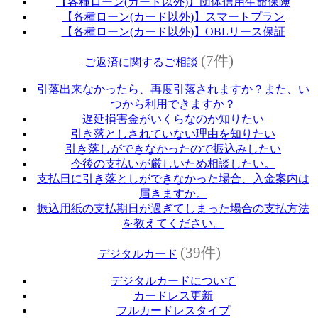
【各種ローン(カード以外)】団体信用生命保険
【各種ローン(カード以外)】スマートプラン
【各種ローン(カード以外)】OBLリース保証
(7件)
ご返済に関するご相談
引落出来なかったら、再度引落されますか？また、い
つから利用できますか？
遅延損害金がいくらなのか知りたい
引き落としされていない理由を知りたい
引き落しができなかったので振込みしたい
今後の支払いが厳しいため相談したい。
支払日に引き落としができなかった場合、入金案内は
届きますか。
振込用紙の支払期日が過ぎてしまった場合の支払方法
を教えてください。
(39件)
デジタルカード
デジタルカードについて
カードレス更新
フルカードレスタイプ