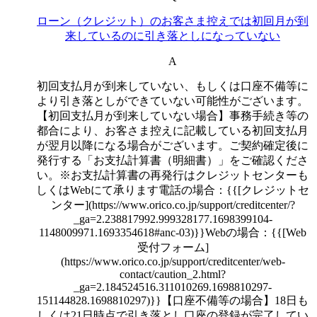
ローン（クレジット）のお客さま控えでは初回月が到
来しているのに引き落としになっていない
A
初回支払月が到来していない、もしくは口座不備等に
より引き落としができていない可能性がございます。
【初回支払月が到来していない場合】事務手続き等の
都合により、お客さま控えに記載している初回支払月
が翌月以降になる場合がございます。ご契約確定後に
発行する「お支払計算書（明細書）」をご確認くださ
い。※お支払計算書の再発行はクレジットセンターも
しくはWebにて承ります電話の場合：{{[クレジットセ
ンター](https://www.orico.co.jp/support/creditcenter/?
_ga=2.238817992.999328177.1698399104-
1148009971.1693354618#anc-03)}}Webの場合：{{[Web
受付フォーム]
(https://www.orico.co.jp/support/creditcenter/web-
contact/caution_2.html?
_ga=2.184524516.311010269.1698810297-
151144828.1698810297)}}【口座不備等の場合】18日も
しくは21日時点で引き落とし口座の登録が完了してい