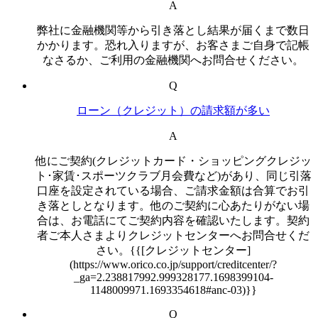
A
弊社に金融機関等から引き落とし結果が届くまで数日
かかります。恐れ入りますが、お客さまご自身で記帳
なさるか、ご利用の金融機関へお問合せください。
Q
ローン（クレジット）の請求額が多い
A
他にご契約(クレジットカード・ショッピングクレジッ
ト･家賃･スポーツクラブ月会費など)があり、同じ引落
口座を設定されている場合、ご請求金額は合算でお引
き落としとなります。他のご契約に心あたりがない場
合は、お電話にてご契約内容を確認いたします。契約
者ご本人さまよりクレジットセンターへお問合せくだ
さい。{{[クレジットセンター]
(https://www.orico.co.jp/support/creditcenter/?
_ga=2.238817992.999328177.1698399104-
1148009971.1693354618#anc-03)}}
Q