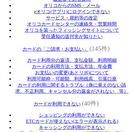
オリコからのSMS・メール
eオリコ(アプリ)にログインできない
サービス・規約等の改定
オリコカードセンターの連絡先・営業時間
オリコを装ったフィッシングサイトについて
受任通知の送付先が知りたい
(145件)
カードの「ご請求・お支払い」
カード利用分の返済、支払金額、利用明細
カードの利用方法・支払方法、年会費
お支払いの変更(あとリボ)について
利用可能枠・可能額、利用残高、引落口座
カードの利用に関するトラブル（身に覚えのない請
求、不正利用、キャンセル分の返金がされない 等）
(40件)
カードが利用できない
ショッピングの利用ができない
ETCカードが使えない(エラーが表示される)
キャッシングの利用ができない