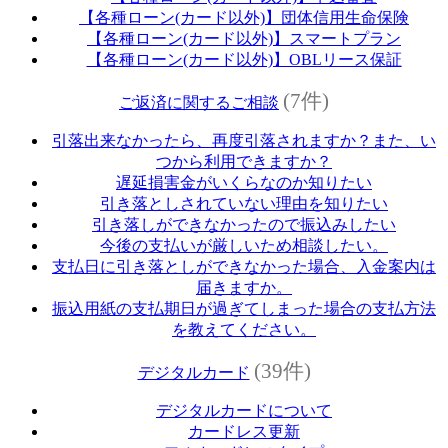
【各種ローン(カード以外)】団体信用生命保険
【各種ローン(カード以外)】スマートプラン
【各種ローン(カード以外)】OBLリース保証
(7件)
ご返済に関するご相談
引落出来なかったら、再度引落されますか？また、い
つから利用できますか？
遅延損害金がいくらなのか知りたい
引き落としされていない理由を知りたい
引き落しができなかったので振込みしたい
今後の支払いが厳しいため相談したい。
支払日に引き落としができなかった場合、入金案内は
届きますか。
振込用紙の支払期日が過ぎてしまった場合の支払方法
を教えてください。
(39件)
デジタルカード
デジタルカードについて
カードレス更新