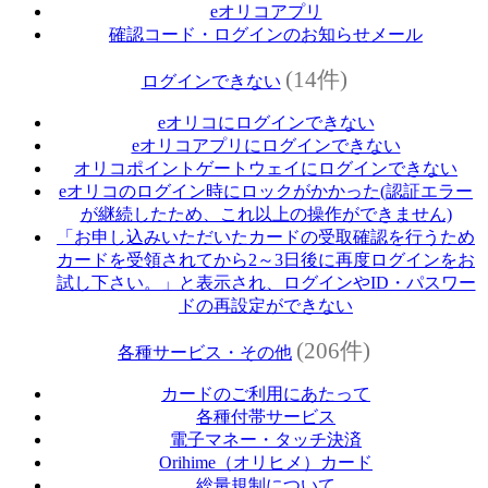
eオリコアプリ
確認コード・ログインのお知らせメール
(14件)
ログインできない
eオリコにログインできない
eオリコアプリにログインできない
オリコポイントゲートウェイにログインできない
eオリコのログイン時にロックがかかった(認証エラー
が継続したため、これ以上の操作ができません)
「お申し込みいただいたカードの受取確認を行うため
カードを受領されてから2～3日後に再度ログインをお
試し下さい。」と表示され、ログインやID・パスワー
ドの再設定ができない
(206件)
各種サービス・その他
カードのご利用にあたって
各種付帯サービス
電子マネー・タッチ決済
Orihime（オリヒメ）カード
総量規制について