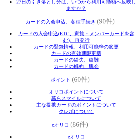
27日の引き落とし分は、いつから利用可能額へ反映し
ますか？
(90件)
カードの入会申込、各種手続き
カードの入会申込(ETC、家族・メンバーカードを含
む)、再発行
カードの登録情報、利用可能枠の変更
カードの有効期限更新
カードの紛失、盗難
カードの解約、脱会
(60件)
ポイント
オリコポイントについて
暮らスマイルについて
主な提携カードのポイントについて
クレポについて
(86件)
eオリコ
eオリコ