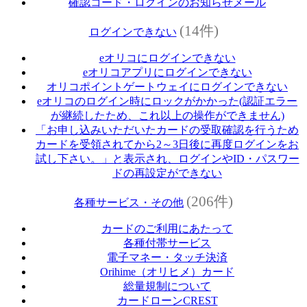
確認コード・ログインのお知らせメール
(14件)
ログインできない
eオリコにログインできない
eオリコアプリにログインできない
オリコポイントゲートウェイにログインできない
eオリコのログイン時にロックがかかった(認証エラー
が継続したため、これ以上の操作ができません)
「お申し込みいただいたカードの受取確認を行うため
カードを受領されてから2～3日後に再度ログインをお
試し下さい。」と表示され、ログインやID・パスワー
ドの再設定ができない
(206件)
各種サービス・その他
カードのご利用にあたって
各種付帯サービス
電子マネー・タッチ決済
Orihime（オリヒメ）カード
総量規制について
カードローンCREST