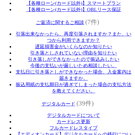
【各種ローン(カード以外)】スマートプラン
【各種ローン(カード以外)】OBLリース保証
(7件)
ご返済に関するご相談
引落出来なかったら、再度引落されますか？また、い
つから利用できますか？
遅延損害金がいくらなのか知りたい
引き落としされていない理由を知りたい
引き落しができなかったので振込みしたい
今後の支払いが厳しいため相談したい。
支払日に引き落としができなかった場合、入金案内は
届きますか。
振込用紙の支払期日が過ぎてしまった場合の支払方法
を教えてください。
(39件)
デジタルカード
デジタルカードについて
カードレス更新
フルカードレスタイプ
【エディオンカード】デジタルカードへの移行につい