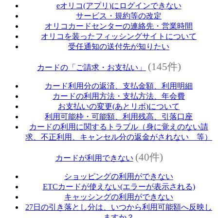
eオリコ(アプリ)にログインできない
サービス・規約等の改定
オリコカードセンターの連絡先・営業時間
オリコを装ったフィッシングサイトについて
受任通知の送付先が知りたい
(145件)
カードの「ご請求・お支払い」
カード利用分の返済、支払金額、利用明細
カードの利用方法・支払方法、年会費
お支払いの変更(あとリボ)について
利用可能枠・可能額、利用残高、引落口座
カードの利用に関するトラブル（身に覚えのない請
求、不正利用、キャンセル分の返金がされない 等）
(40件)
カードが利用できない
ショッピングの利用ができない
ETCカードが使えない(エラーが表示される)
キャッシングの利用ができない
27日の引き落とし分は、いつから利用可能額へ反映し
ますか？