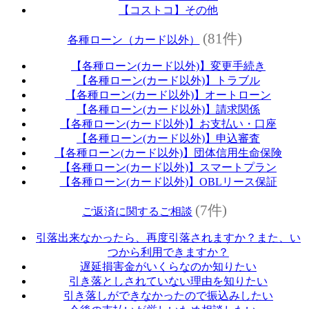
【コストコ】その他
(81件)
各種ローン（カード以外）
【各種ローン(カード以外)】変更手続き
【各種ローン(カード以外)】トラブル
【各種ローン(カード以外)】オートローン
【各種ローン(カード以外)】請求関係
【各種ローン(カード以外)】お支払い・口座
【各種ローン(カード以外)】申込審査
【各種ローン(カード以外)】団体信用生命保険
【各種ローン(カード以外)】スマートプラン
【各種ローン(カード以外)】OBLリース保証
(7件)
ご返済に関するご相談
引落出来なかったら、再度引落されますか？また、い
つから利用できますか？
遅延損害金がいくらなのか知りたい
引き落としされていない理由を知りたい
引き落しができなかったので振込みしたい