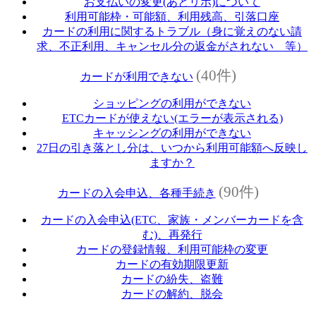
お支払いの変更(あとリボ)について
利用可能枠・可能額、利用残高、引落口座
カードの利用に関するトラブル（身に覚えのない請
求、不正利用、キャンセル分の返金がされない 等）
(40件)
カードが利用できない
ショッピングの利用ができない
ETCカードが使えない(エラーが表示される)
キャッシングの利用ができない
27日の引き落とし分は、いつから利用可能額へ反映し
ますか？
(90件)
カードの入会申込、各種手続き
カードの入会申込(ETC、家族・メンバーカードを含
む)、再発行
カードの登録情報、利用可能枠の変更
カードの有効期限更新
カードの紛失、盗難
カードの解約、脱会