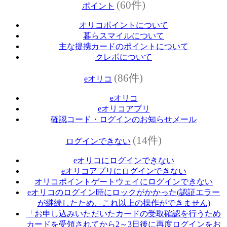
(60件)
ポイント
オリコポイントについて
暮らスマイルについて
主な提携カードのポイントについて
クレポについて
(86件)
eオリコ
eオリコ
eオリコアプリ
確認コード・ログインのお知らせメール
(14件)
ログインできない
eオリコにログインできない
eオリコアプリにログインできない
オリコポイントゲートウェイにログインできない
eオリコのログイン時にロックがかかった(認証エラー
が継続したため、これ以上の操作ができません)
「お申し込みいただいたカードの受取確認を行うため
カードを受領されてから2～3日後に再度ログインをお