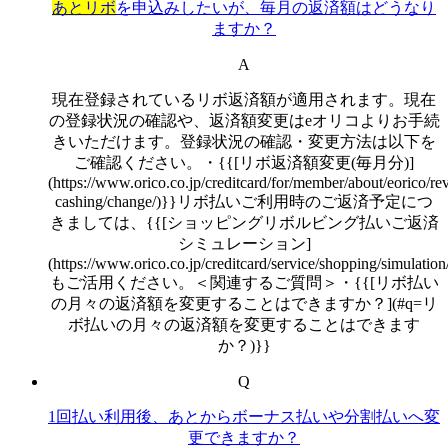
あとリボ
を申込みしたいが、毎月の返済額はどうなり
ますか？
A
現在登録されているリボ返済額が適用されます。現在
の登録状況の確認や、返済額変更はeオリコよりお手続
きいただけます。登録状況の確認・変更方法は以下を
ご確認ください。・{{[リボ返済額変更(毎月分)]
(https://www.orico.co.jp/creditcard/for/member/about/eorico/re
cashing/change/)}}リボ払いご利用時のご返済予定につ
きましては、{{[ショッピングリボルビング払いご返済
シミュレーション]
(https://www.orico.co.jp/creditcard/service/shopping/simulation
もご活用ください。＜関連するご質問＞・{{[リボ払い
の月々の返済額を変更することはできますか？](#q=リ
ボ払いの月々の返済額を変更することはできます
か？)}}
Q
1回払い利用後、あとからボーナス払いや分割払いへ変
更できますか？