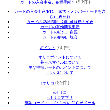
(90件)
カードの入会申込、各種手続き
カードの入会申込(ETC、家族・メンバーカードを含
む)、再発行
カードの登録情報、利用可能枠の変更
カードの有効期限更新
カードの紛失、盗難
カードの解約、脱会
(60件)
ポイント
オリコポイントについて
暮らスマイルについて
主な提携カードのポイントについて
クレポについて
(86件)
eオリコ
eオリコ
eオリコアプリ
確認コード・ログインのお知らせメール