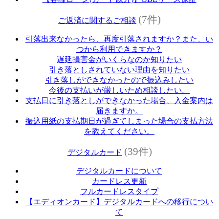
(7件)
ご返済に関するご相談
引落出来なかったら、再度引落されますか？また、い
つから利用できますか？
遅延損害金がいくらなのか知りたい
引き落としされていない理由を知りたい
引き落しができなかったので振込みしたい
今後の支払いが厳しいため相談したい。
支払日に引き落としができなかった場合、入金案内は
届きますか。
振込用紙の支払期日が過ぎてしまった場合の支払方法
を教えてください。
(39件)
デジタルカード
デジタルカードについて
カードレス更新
フルカードレスタイプ
【エディオンカード】デジタルカードへの移行につい
て