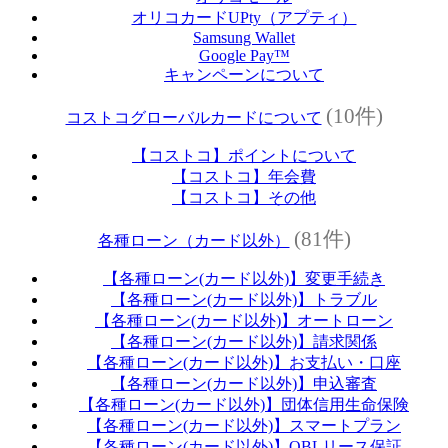
オリコカードUPty（アプティ）
Samsung Wallet
Google Pay™
キャンペーンについて
(10件)
コストコグローバルカードについて
【コストコ】ポイントについて
【コストコ】年会費
【コストコ】その他
(81件)
各種ローン（カード以外）
【各種ローン(カード以外)】変更手続き
【各種ローン(カード以外)】トラブル
【各種ローン(カード以外)】オートローン
【各種ローン(カード以外)】請求関係
【各種ローン(カード以外)】お支払い・口座
【各種ローン(カード以外)】申込審査
【各種ローン(カード以外)】団体信用生命保険
【各種ローン(カード以外)】スマートプラン
【各種ローン(カード以外)】OBLリース保証