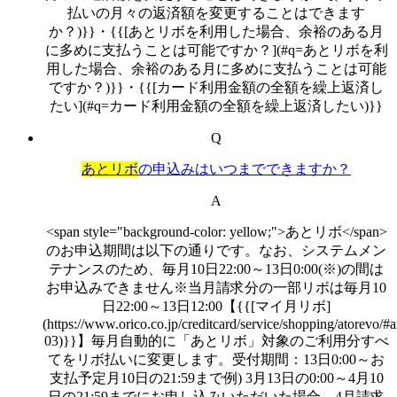
払いの月々の返済額を変更することはできます
か？)}}・{{[あとリボを利用した場合、余裕のある月
に多めに支払うことは可能ですか？](#q=あとリボを利
用した場合、余裕のある月に多めに支払うことは可能
ですか？)}}・{{[カード利用金額の全額を繰上返済し
たい](#q=カード利用金額の全額を繰上返済したい)}}
Q
あとリボ
の申込みはいつまでできますか？
A
<span style="background-color: yellow;">あとリボ</span>
のお申込期間は以下の通りです。なお、システムメン
テナンスのため、毎月10日22:00～13日0:00(※)の間は
お申込みできません※当月請求分の一部リボは毎月10
日22:00～13日12:00【{{[マイ月リボ]
(https://www.orico.co.jp/creditcard/service/shopping/atorevo/#a
03)}}】毎月自動的に「あとリボ」対象のご利用分すべ
てをリボ払いに変更します。受付期間：13日0:00～お
支払予定月10日の21:59まで例) 3月13日の0:00～4月10
日の21:59までにお申し込みいただいた場合、4月請求