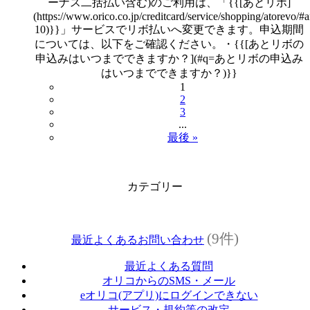
ーナス二括払い含む)のご利用は、「{{[あとリボ]
(https://www.orico.co.jp/creditcard/service/shopping/atorevo/#a
10)}}」サービスでリボ払いへ変更できます。申込期間
については、以下をご確認ください。・{{[あとリボの
申込みはいつまでできますか？](#q=あとリボの申込み
はいつまでできますか？)}}
1
2
3
...
最後 »
カテゴリー
(9件)
最近よくあるお問い合わせ
最近よくある質問
オリコからのSMS・メール
eオリコ(アプリ)にログインできない
サービス・規約等の改定