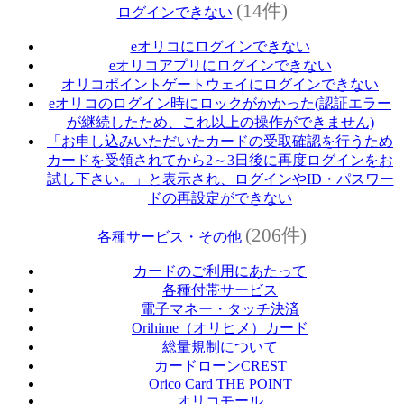
(14件)
ログインできない
eオリコにログインできない
eオリコアプリにログインできない
オリコポイントゲートウェイにログインできない
eオリコのログイン時にロックがかかった(認証エラー
が継続したため、これ以上の操作ができません)
「お申し込みいただいたカードの受取確認を行うため
カードを受領されてから2～3日後に再度ログインをお
試し下さい。」と表示され、ログインやID・パスワー
ドの再設定ができない
(206件)
各種サービス・その他
カードのご利用にあたって
各種付帯サービス
電子マネー・タッチ決済
Orihime（オリヒメ）カード
総量規制について
カードローンCREST
Orico Card THE POINT
オリコモール