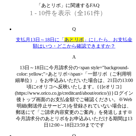
「あとリボ」に関連するFAQ
1 - 10件を表示（全161件）
Q
支払月13日～18日に「
あとリボ
」にしたら、お支払金
額はいつ・どこから確認できますか？
A
13日～18日に今月請求分の<span style="background-
color: yellow;">あとリボ</span>「一部リボ（ご利用明
細単位）」をお申込みいただいた場合は、21日の13:00
頃にeオリコへ反映いたします。{{[eオリコ]
(https://www.orico.co.jp/creditcard/about/eorico/)}}ログイン
後トップ画面のお支払金額でご確認ください。※Web
明細(郵送停止サービス)を登録されていない場合は、
郵送にて「ご請求内容変更のご案内」を発送します※
今月請求分のあとリボをお申込みいただける期間は13
日12:00～18日23:59までです
Q