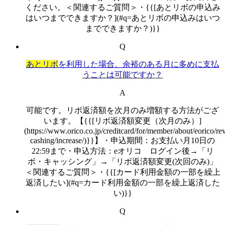
ください。＜関連するご質問＞・{{[あとリボの申込み
はいつまでできますか？](#q=あとリボの申込みはいつ
までできますか？)}}
Q
あとリボ
を利用した場合、余裕のある月に多めに支払
うことは可能ですか？
A
可能です。リボ返済額を次月のみ増額する方法がござ
います。【{{[リボ返済額変更（次月のみ）]
(https://www.orico.co.jp/creditcard/for/member/about/eorico/re
cashing/increase/)}}】・申込期間：お支払い月10日の
22:59まで・申込方法：eオリコ ログイン後→「リ
ボ・キャッシング」→「リボ返済額変更(次回のみ)」
＜関連するご質問＞・{{[カード利用金額の一部を繰上
返済したい](#q=カード利用金額の一部を繰上返済した
い)}}
Q