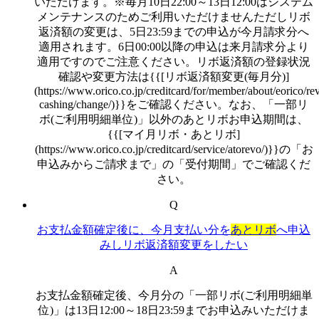
いただけます。※毎月10日22:00～13日12:00はシステム
メンテナンスのためご利用いただけませんただしリボ
返済額の変更は、5日23:59までの申込が今月請求分へ
適用されます。6日00:00以降の申込は来月請求分より
適用ですのでご注意ください。リボ返済額の登録状況
確認や変更方法は{{[リボ返済額変更(毎月分)]
(https://www.orico.co.jp/creditcard/for/member/about/eorico/re
cashing/change/)}}をご確認ください。なお、「一部リ
ボ(ご利用明細単位)」以外のあとリボお申込期間は、
{{[マイ月リボ・あとリボ]
(https://www.orico.co.jp/creditcard/service/atorevo/)}}の「お
申込みからご請求まで」の「受付期間」でご確認くだ
さい。
Q
お支払金額確定後に、今月支払い分を
あとリボ
へ申込
みしリボ返済額変更をしたい
A
お支払金額確定後、今月分の「一部リボ(ご利用明細単
位)」は13日12:00～18日23:59までお申込みいただけま