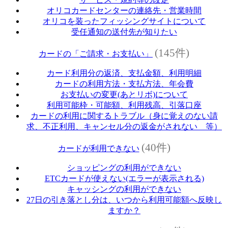
オリコカードセンターの連絡先・営業時間
オリコを装ったフィッシングサイトについて
受任通知の送付先が知りたい
(145件)
カードの「ご請求・お支払い」
カード利用分の返済、支払金額、利用明細
カードの利用方法・支払方法、年会費
お支払いの変更(あとリボ)について
利用可能枠・可能額、利用残高、引落口座
カードの利用に関するトラブル（身に覚えのない請
求、不正利用、キャンセル分の返金がされない 等）
(40件)
カードが利用できない
ショッピングの利用ができない
ETCカードが使えない(エラーが表示される)
キャッシングの利用ができない
27日の引き落とし分は、いつから利用可能額へ反映し
ますか？