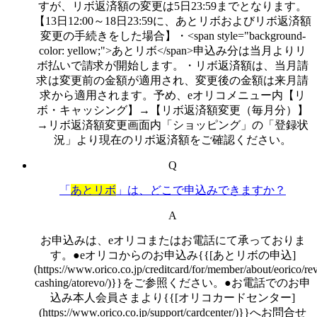
すが、リボ返済額の変更は5日23:59までとなります。
【13日12:00～18日23:59に、あとリボおよびリボ返済額
変更の手続きをした場合】・<span style="background-
color: yellow;">あとリボ</span>申込み分は当月よりリ
ボ払いで請求が開始します。・リボ返済額は、当月請
求は変更前の金額が適用され、変更後の金額は来月請
求から適用されます。予め、eオリコメニュー内【リ
ボ・キャッシング】→【リボ返済額変更（毎月分）】
→リボ返済額変更画面内「ショッピング」の「登録状
況」より現在のリボ返済額をご確認ください。
Q
「
あとリボ
」は、どこで申込みできますか？
A
お申込みは、eオリコまたはお電話にて承っておりま
す。●eオリコからのお申込み{{[あとリボの申込]
(https://www.orico.co.jp/creditcard/for/member/about/eorico/re
cashing/atorevo/)}}をご参照ください。●お電話でのお申
込み本人会員さまより{{[オリコカードセンター]
(https://www.orico.co.jp/support/cardcenter/)}}へお問合せ