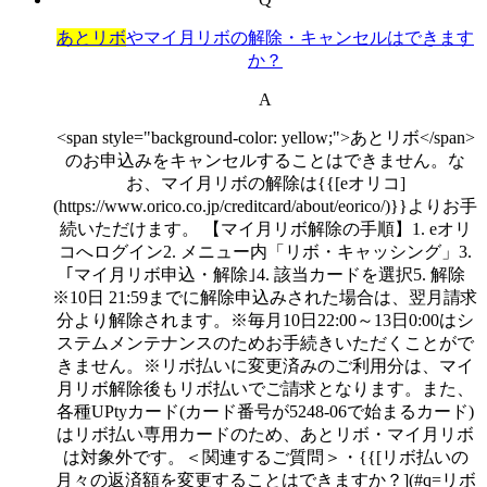
あとリボ
やマイ月リボの解除・キャンセルはできます
か？
A
<span style="background-color: yellow;">あとリボ</span>
のお申込みをキャンセルすることはできません。な
お、マイ月リボの解除は{{[eオリコ]
(https://www.orico.co.jp/creditcard/about/eorico/)}}よりお手
続いただけます。 【マイ月リボ解除の手順】1. eオリ
コへログイン2. メニュー内「リボ・キャッシング」3.
｢マイ月リボ申込・解除｣4. 該当カードを選択5. 解除
※10日 21:59までに解除申込みされた場合は、翌月請求
分より解除されます。※毎月10日22:00～13日0:00はシ
ステムメンテナンスのためお手続きいただくことがで
きません。※リボ払いに変更済みのご利用分は、マイ
月リボ解除後もリボ払いでご請求となります。また、
各種UPtyカード(カード番号が5248-06で始まるカード)
はリボ払い専用カードのため、あとリボ・マイ月リボ
は対象外です。＜関連するご質問＞・{{[リボ払いの
月々の返済額を変更することはできますか？](#q=リボ