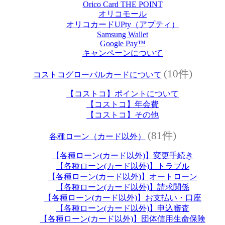
Orico Card THE POINT
オリコモール
オリコカードUPty（アプティ）
Samsung Wallet
Google Pay™
キャンペーンについて
(10件)
コストコグローバルカードについて
【コストコ】ポイントについて
【コストコ】年会費
【コストコ】その他
(81件)
各種ローン（カード以外）
【各種ローン(カード以外)】変更手続き
【各種ローン(カード以外)】トラブル
【各種ローン(カード以外)】オートローン
【各種ローン(カード以外)】請求関係
【各種ローン(カード以外)】お支払い・口座
【各種ローン(カード以外)】申込審査
【各種ローン(カード以外)】団体信用生命保険