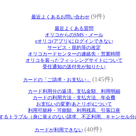
(9件)
最近よくあるお問い合わせ
最近よくある質問
オリコからのSMS・メール
eオリコ(アプリ)にログインできない
サービス・規約等の改定
オリコカードセンターの連絡先・営業時間
オリコを装ったフィッシングサイトについて
受任通知の送付先が知りたい
(145件)
カードの「ご請求・お支払い」
カード利用分の返済、支払金額、利用明細
カードの利用方法・支払方法、年会費
お支払いの変更(あとリボ)について
利用可能枠・可能額、利用残高、引落口座
するトラブル（身に覚えのない請求、不正利用、キャンセル分
(40件)
カードが利用できない