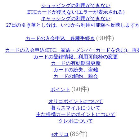
ショッピングの利用ができない
ETCカードが使えない(エラーが表示される)
キャッシングの利用ができない
27日の引き落とし分は、いつから利用可能額へ反映します
(90件)
カードの入会申込、各種手続き
カードの入会申込(ETC、家族・メンバーカードを含む)、再
カードの登録情報、利用可能枠の変更
カードの有効期限更新
カードの紛失、盗難
カードの解約、脱会
(60件)
ポイント
オリコポイントについて
暮らスマイルについて
主な提携カードのポイントについて
クレポについて
(86件)
eオリコ