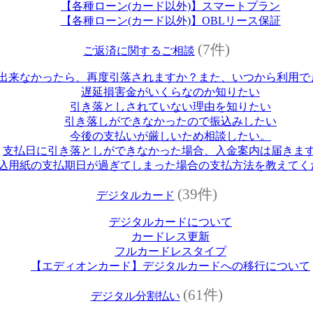
【各種ローン(カード以外)】スマートプラン
【各種ローン(カード以外)】OBLリース保証
(7件)
ご返済に関するご相談
出来なかったら、再度引落されますか？また、いつから利用で
遅延損害金がいくらなのか知りたい
引き落としされていない理由を知りたい
引き落しができなかったので振込みしたい
今後の支払いが厳しいため相談したい。
支払日に引き落としができなかった場合、入金案内は届きま
込用紙の支払期日が過ぎてしまった場合の支払方法を教えてく
(39件)
デジタルカード
デジタルカードについて
カードレス更新
フルカードレスタイプ
【エディオンカード】デジタルカードへの移行について
(61件)
デジタル分割払い