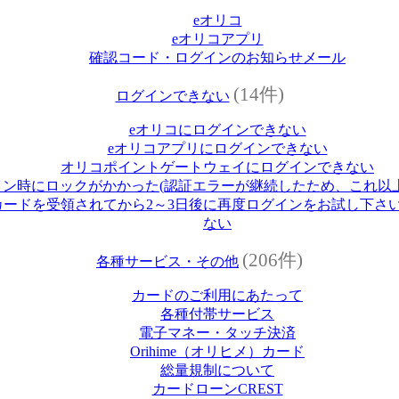
eオリコ
eオリコアプリ
確認コード・ログインのお知らせメール
(14件)
ログインできない
eオリコにログインできない
eオリコアプリにログインできない
オリコポイントゲートウェイにログインできない
イン時にロックがかかった(認証エラーが継続したため、これ以
ードを受領されてから2～3日後に再度ログインをお試し下さい
ない
(206件)
各種サービス・その他
カードのご利用にあたって
各種付帯サービス
電子マネー・タッチ決済
Orihime（オリヒメ）カード
総量規制について
カードローンCREST