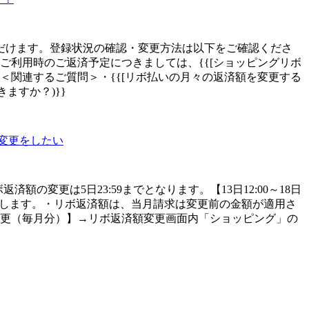
だけます。登録状況の確認・変更方法は以下をご確認くださ
ing/change/)}}リボ払いご利用時のご返済予定につきましては、{{[ショッピングリボ
/)}}もご活用ください。＜関連するご質問＞・{{[リボ払いの月々の返済額を変更する
ますか？)}}
変更をしたい
済額の変更は5日23:59までとなります。【13日12:00～18日
始します。・リボ返済額は、当月請求は変更前の金額が適用さ
変更（毎月分）】→リボ返済額変更画面内「ショッピング」の