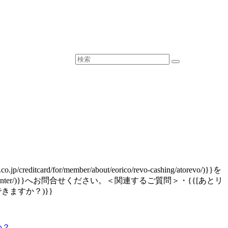
/member/about/eorico/revo-cashing/atorevo/)}}を
ardcenter/)}}へお問合せください。＜関連するご質問＞・{{[あとリ
きますか？)}}
か？