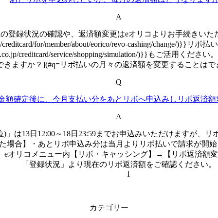
A
の登録状況の確認や、返済額変更はeオリコよりお手続きいた
jp/creditcard/for/member/about/eorico/revo-cash
o.jp/creditcard/service/shopping/simulation
できますか？](#q=リボ払いの月々の返済額を変更することはでき
Q
金額確定後に、今月支払い分をあとリボへ申込みしリボ返済額
A
3日12:00～18日23:59までお申込みいただけますが、リボ返
をした場合】・あとリボ申込み分は当月よりリボ払いで請求が開
、eオリコメニュー内【リボ・キャッシング】→【リボ返済額
「登録状況」より現在のリボ返済額をご確認ください。
1
カテゴリー