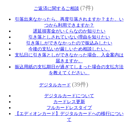
(7件)
ご返済に関するご相談
引落出来なかったら、再度引落されますか？また、い
つから利用できますか？
遅延損害金がいくらなのか知りたい
引き落としされていない理由を知りたい
引き落しができなかったので振込みしたい
今後の支払いが厳しいため相談したい。
支払日に引き落としができなかった場合、入金案内は
届きますか。
振込用紙の支払期日が過ぎてしまった場合の支払方法
を教えてください。
(39件)
デジタルカード
デジタルカードについて
カードレス更新
フルカードレスタイプ
【エディオンカード】デジタルカードへの移行につい
て