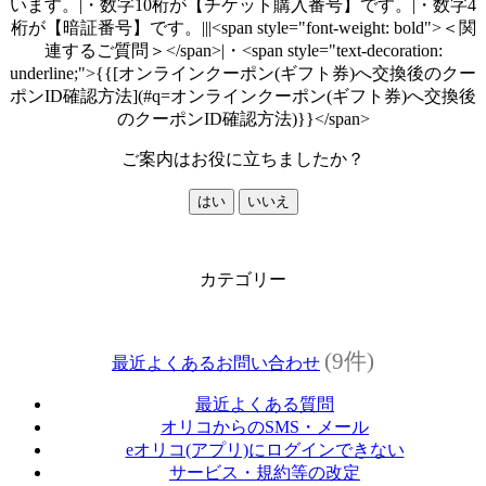
います。|・数字10桁が【チケット購入番号】です。|・数字4
桁が【暗証番号】です。|||<span style="font-weight: bold">＜関
連するご質問＞</span>|・<span style="text-decoration:
underline;">{{[オンラインクーポン(ギフト券)へ交換後のクー
ポンID確認方法](#q=オンラインクーポン(ギフト券)へ交換後
のクーポンID確認方法)}}</span>
ご案内はお役に立ちましたか？
はい
いいえ
カテゴリー
(9件)
最近よくあるお問い合わせ
最近よくある質問
オリコからのSMS・メール
eオリコ(アプリ)にログインできない
サービス・規約等の改定