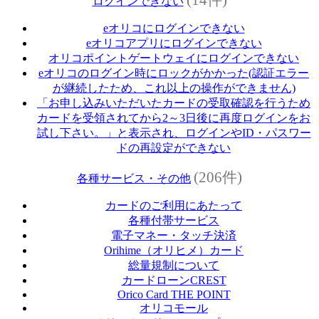
ログインできない
eオリコにログインできない
eオリコアプリにログインできない
オリコポイントゲートウェイにログインできない
eオリコのログイン時にロックがかかった(認証エラー
が継続したため、これ以上の操作ができません)
「お申し込みいただいたカードの受取確認を行うため
カードを受領されてから2～3日後に再度ログインをお
試し下さい。」と表示され、ログインやID・パスワー
ドの再設定ができない
(206件)
各種サービス・その他
カードのご利用にあたって
各種付帯サービス
電子マネー・タッチ決済
Orihime（オリヒメ）カード
総量規制について
カードローンCREST
Orico Card THE POINT
オリコモール