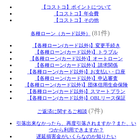
【コストコ】ポイントについて
【コストコ】年会費
【コストコ】その他
(81件)
各種ローン（カード以外）
【各種ローン(カード以外)】変更手続き
【各種ローン(カード以外)】トラブル
【各種ローン(カード以外)】オートローン
【各種ローン(カード以外)】請求関係
【各種ローン(カード以外)】お支払い・口座
【各種ローン(カード以外)】申込審査
【各種ローン(カード以外)】団体信用生命保険
【各種ローン(カード以外)】スマートプラン
【各種ローン(カード以外)】OBLリース保証
(7件)
ご返済に関するご相談
引落出来なかったら、再度引落されますか？また、い
つから利用できますか？
遅延損害金がいくらなのか知りたい