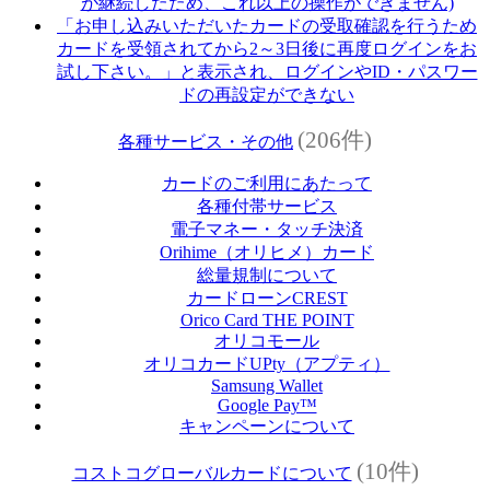
が継続したため、これ以上の操作ができません)
「お申し込みいただいたカードの受取確認を行うため
カードを受領されてから2～3日後に再度ログインをお
試し下さい。」と表示され、ログインやID・パスワー
ドの再設定ができない
(206件)
各種サービス・その他
カードのご利用にあたって
各種付帯サービス
電子マネー・タッチ決済
Orihime（オリヒメ）カード
総量規制について
カードローンCREST
Orico Card THE POINT
オリコモール
オリコカードUPty（アプティ）
Samsung Wallet
Google Pay™
キャンペーンについて
(10件)
コストコグローバルカードについて