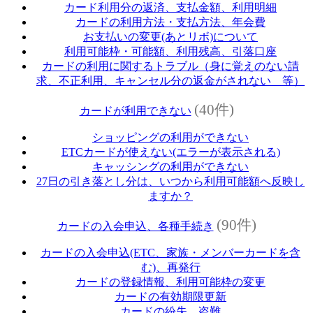
カード利用分の返済、支払金額、利用明細
カードの利用方法・支払方法、年会費
お支払いの変更(あとリボ)について
利用可能枠・可能額、利用残高、引落口座
カードの利用に関するトラブル（身に覚えのない請
求、不正利用、キャンセル分の返金がされない 等）
(40件)
カードが利用できない
ショッピングの利用ができない
ETCカードが使えない(エラーが表示される)
キャッシングの利用ができない
27日の引き落とし分は、いつから利用可能額へ反映し
ますか？
(90件)
カードの入会申込、各種手続き
カードの入会申込(ETC、家族・メンバーカードを含
む)、再発行
カードの登録情報、利用可能枠の変更
カードの有効期限更新
カードの紛失、盗難