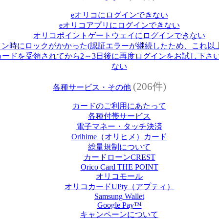
eオリコにログインできない
eオリコアプリにログインできない
オリコポイントゲートウェイにログインできない
イン時にロックがかかった(認証エラーが継続したため、これ以
ードを受領されてから2～3日後に再度ログインをお試し下さい
ない
(206件)
各種サービス・その他
カードのご利用にあたって
各種付帯サービス
電子マネー・タッチ決済
Orihime（オリヒメ）カード
総量規制について
カードローンCREST
Orico Card THE POINT
オリコモール
オリコカードUPty（アプティ）
Samsung Wallet
Google Pay™
キャンペーンについて