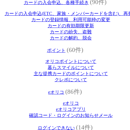
(90件)
カードの入会申込、各種手続き
カードの入会申込(ETC、家族・メンバーカードを含む)、再
カードの登録情報、利用可能枠の変更
カードの有効期限更新
カードの紛失、盗難
カードの解約、脱会
(60件)
ポイント
オリコポイントについて
暮らスマイルについて
主な提携カードのポイントについて
クレポについて
(86件)
eオリコ
eオリコ
eオリコアプリ
確認コード・ログインのお知らせメール
(14件)
ログインできない