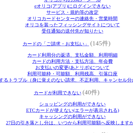
eオリコ(アプリ)にログインできない
サービス・規約等の改定
オリコカードセンターの連絡先・営業時間
オリコを装ったフィッシングサイトについて
受任通知の送付先が知りたい
(145件)
カードの「ご請求・お支払い」
カード利用分の返済、支払金額、利用明細
カードの利用方法・支払方法、年会費
お支払いの変更(あとリボ)について
利用可能枠・可能額、利用残高、引落口座
するトラブル（身に覚えのない請求、不正利用、キャンセル分
(40件)
カードが利用できない
ショッピングの利用ができない
ETCカードが使えない(エラーが表示される)
キャッシングの利用ができない
27日の引き落とし分は、いつから利用可能額へ反映します