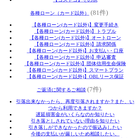
(81件)
各種ローン（カード以外）
【各種ローン(カード以外)】変更手続き
【各種ローン(カード以外)】トラブル
【各種ローン(カード以外)】オートローン
【各種ローン(カード以外)】請求関係
【各種ローン(カード以外)】お支払い・口座
【各種ローン(カード以外)】申込審査
【各種ローン(カード以外)】団体信用生命保険
【各種ローン(カード以外)】スマートプラン
【各種ローン(カード以外)】OBLリース保証
(7件)
ご返済に関するご相談
引落出来なかったら、再度引落されますか？また、い
つから利用できますか？
遅延損害金がいくらなのか知りたい
引き落としされていない理由を知りたい
引き落しができなかったので振込みしたい
今後の支払いが厳しいため相談したい。