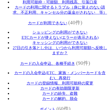
利用可能枠・可能額、利用残高、引落口座
カードの利用に関するトラブル（身に覚えのない請
求、不正利用、キャンセル分の返金がされない 等）
(40件)
カードが利用できない
ショッピングの利用ができない
ETCカードが使えない(エラーが表示される)
キャッシングの利用ができない
27日の引き落とし分は、いつから利用可能額へ反映し
ますか？
(90件)
カードの入会申込、各種手続き
カードの入会申込(ETC、家族・メンバーカードを含
む)、再発行
カードの登録情報、利用可能枠の変更
カードの有効期限更新
カードの紛失、盗難
カードの解約、脱会
(60件)
ポイント