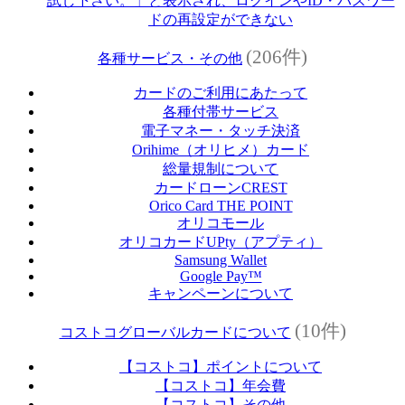
試し下さい。」と表示され、ログインやID・パスワー
ドの再設定ができない
(206件)
各種サービス・その他
カードのご利用にあたって
各種付帯サービス
電子マネー・タッチ決済
Orihime（オリヒメ）カード
総量規制について
カードローンCREST
Orico Card THE POINT
オリコモール
オリコカードUPty（アプティ）
Samsung Wallet
Google Pay™
キャンペーンについて
(10件)
コストコグローバルカードについて
【コストコ】ポイントについて
【コストコ】年会費
【コストコ】その他