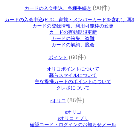
(90件)
カードの入会申込、各種手続き
カードの入会申込(ETC、家族・メンバーカードを含む)、再
カードの登録情報、利用可能枠の変更
カードの有効期限更新
カードの紛失、盗難
カードの解約、脱会
(60件)
ポイント
オリコポイントについて
暮らスマイルについて
主な提携カードのポイントについて
クレポについて
(86件)
eオリコ
eオリコ
eオリコアプリ
確認コード・ログインのお知らせメール