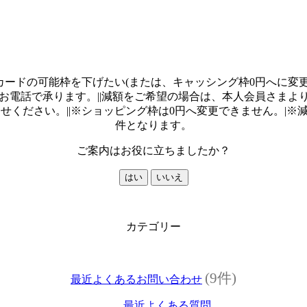
カードの可能枠を下げたい(または、キャッシング枠0円へに変更
。||減額をご希望の場合は、本人会員さまより<span style="tex
dcenter/)}}</span>へお問合せください。||※ショッピング枠は0円
件となります。
ご案内はお役に立ちましたか？
はい
いいえ
カテゴリー
(9件)
最近よくあるお問い合わせ
最近よくある質問