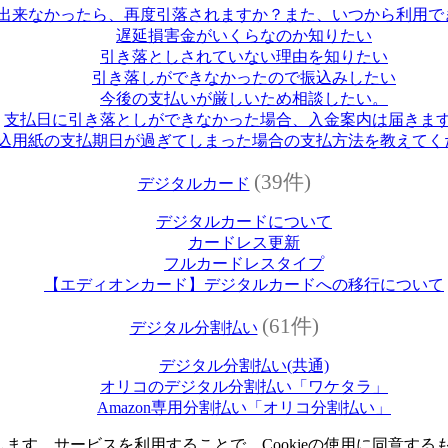
出来なかったら、再度引落されますか？また、いつから利用で
遅延損害金がいくらなのか知りたい
引き落としされていない理由を知りたい
引き落しができなかったので振込みしたい
今後の支払いが厳しいため相談したい。
支払日に引き落としができなかった場合、入金案内は届きま
込用紙の支払期日が過ぎてしまった場合の支払方法を教えてく
(39件)
デジタルカード
デジタルカードについて
カードレス更新
フルカードレスタイプ
【エディオンカード】デジタルカードへの移行について
(61件)
デジタル分割払い
デジタル分割払い(共通)
オリコのデジタル分割払い「ワケタラ」
Amazon専用分割払い「オリコ分割払い」
します。サービスを利用することで、Cookieの使用に同意する