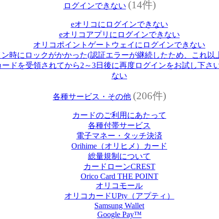
(14件)
ログインできない
eオリコにログインできない
eオリコアプリにログインできない
オリコポイントゲートウェイにログインできない
イン時にロックがかかった(認証エラーが継続したため、これ以
ードを受領されてから2～3日後に再度ログインをお試し下さい
ない
(206件)
各種サービス・その他
カードのご利用にあたって
各種付帯サービス
電子マネー・タッチ決済
Orihime（オリヒメ）カード
総量規制について
カードローンCREST
Orico Card THE POINT
オリコモール
オリコカードUPty（アプティ）
Samsung Wallet
Google Pay™