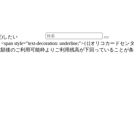
)したい
t-decoration: underline;">{{[オリコカードセンタ
へ変更できません。|※減額後のご利用可能枠よりご利用残高が下回っていることが条