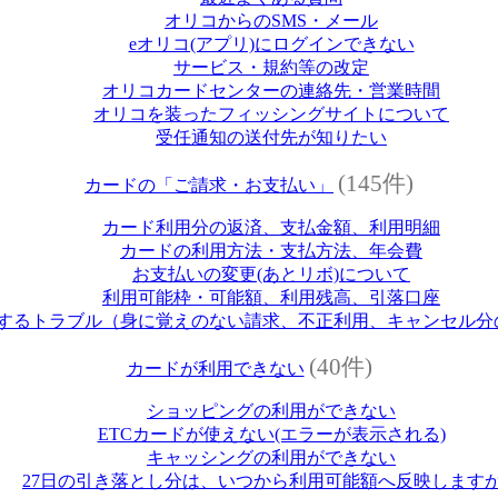
オリコからのSMS・メール
eオリコ(アプリ)にログインできない
サービス・規約等の改定
オリコカードセンターの連絡先・営業時間
オリコを装ったフィッシングサイトについて
受任通知の送付先が知りたい
(145件)
カードの「ご請求・お支払い」
カード利用分の返済、支払金額、利用明細
カードの利用方法・支払方法、年会費
お支払いの変更(あとリボ)について
利用可能枠・可能額、利用残高、引落口座
するトラブル（身に覚えのない請求、不正利用、キャンセル分
(40件)
カードが利用できない
ショッピングの利用ができない
ETCカードが使えない(エラーが表示される)
キャッシングの利用ができない
27日の引き落とし分は、いつから利用可能額へ反映します