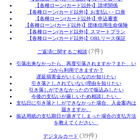
【各種ローン(カード以外)】請求関係
【各種ローン(カード以外)】お支払い・口座
【各種ローン(カード以外)】申込審査
【各種ローン(カード以外)】団体信用生命保険
【各種ローン(カード以外)】スマートプラン
【各種ローン(カード以外)】OBLリース保証
(7件)
ご返済に関するご相談
引落出来なかったら、再度引落されますか？また、い
つから利用できますか？
遅延損害金がいくらなのか知りたい
引き落としされていない理由を知りたい
引き落しができなかったので振込みしたい
今後の支払いが厳しいため相談したい。
支払日に引き落としができなかった場合、入金案内は
届きますか。
振込用紙の支払期日が過ぎてしまった場合の支払方法
を教えてください。
(39件)
デジタルカード