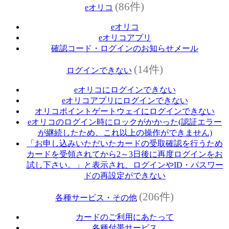
(86件)
eオリコ
eオリコ
eオリコアプリ
確認コード・ログインのお知らせメール
(14件)
ログインできない
eオリコにログインできない
eオリコアプリにログインできない
オリコポイントゲートウェイにログインできない
eオリコのログイン時にロックがかかった(認証エラー
が継続したため、これ以上の操作ができません)
「お申し込みいただいたカードの受取確認を行うため
カードを受領されてから2～3日後に再度ログインをお
試し下さい。」と表示され、ログインやID・パスワー
ドの再設定ができない
(206件)
各種サービス・その他
カードのご利用にあたって
各種付帯サービス