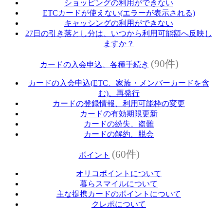
ショッピングの利用ができない
ETCカードが使えない(エラーが表示される)
キャッシングの利用ができない
27日の引き落とし分は、いつから利用可能額へ反映し
ますか？
(90件)
カードの入会申込、各種手続き
カードの入会申込(ETC、家族・メンバーカードを含
む)、再発行
カードの登録情報、利用可能枠の変更
カードの有効期限更新
カードの紛失、盗難
カードの解約、脱会
(60件)
ポイント
オリコポイントについて
暮らスマイルについて
主な提携カードのポイントについて
クレポについて