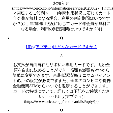
お知らせ]
(https://www.orico.co.jp/information/service/20250627_1.html
＜関連するご質問＞・{{[年間利用状況に応じてカード
年会費が無料になる場合、利用の判定期間はいつです
か？](#q=年間利用状況に応じてカード年会費が無料に
なる場合、利用の判定期間はいつですか？)}}
Q
UPty(アプティ)はどんなカードですか？
A
お支払が自由自在なリボ払い専用カードです。返済金
額を自由に決めることができ、増額も減額もWebから
簡単に変更できます。※最低返済額(ミニマムペイメン
ト)以上の設定が必要ですまた、全国のコンビニや提携
金融機関ATMからいつでも返済することができます。
カードの特徴について、詳しくは下記をご確認くださ
い。・{{[UPty(アプティ)]
(https://www.orico.co.jp/creditcard/list/upty/)}}
Q