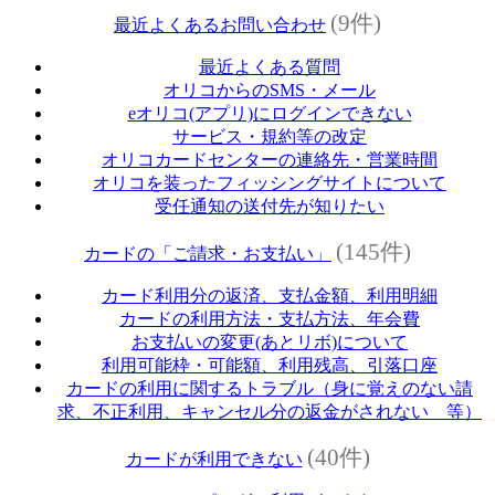
(9件)
最近よくあるお問い合わせ
最近よくある質問
オリコからのSMS・メール
eオリコ(アプリ)にログインできない
サービス・規約等の改定
オリコカードセンターの連絡先・営業時間
オリコを装ったフィッシングサイトについて
受任通知の送付先が知りたい
(145件)
カードの「ご請求・お支払い」
カード利用分の返済、支払金額、利用明細
カードの利用方法・支払方法、年会費
お支払いの変更(あとリボ)について
利用可能枠・可能額、利用残高、引落口座
カードの利用に関するトラブル（身に覚えのない請
求、不正利用、キャンセル分の返金がされない 等）
(40件)
カードが利用できない