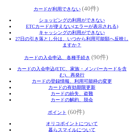
(40件)
カードが利用できない
ショッピングの利用ができない
ETCカードが使えない(エラーが表示される)
キャッシングの利用ができない
27日の引き落とし分は、いつから利用可能額へ反映し
ますか？
(90件)
カードの入会申込、各種手続き
カードの入会申込(ETC、家族・メンバーカードを含
む)、再発行
カードの登録情報、利用可能枠の変更
カードの有効期限更新
カードの紛失、盗難
カードの解約、脱会
(60件)
ポイント
オリコポイントについて
暮らスマイルについて