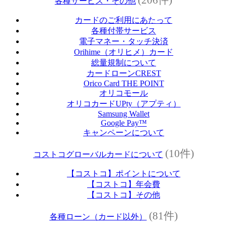
各種サービス・その他
カードのご利用にあたって
各種付帯サービス
電子マネー・タッチ決済
Orihime（オリヒメ）カード
総量規制について
カードローンCREST
Orico Card THE POINT
オリコモール
オリコカードUPty（アプティ）
Samsung Wallet
Google Pay™
キャンペーンについて
(10件)
コストコグローバルカードについて
【コストコ】ポイントについて
【コストコ】年会費
【コストコ】その他
(81件)
各種ローン（カード以外）