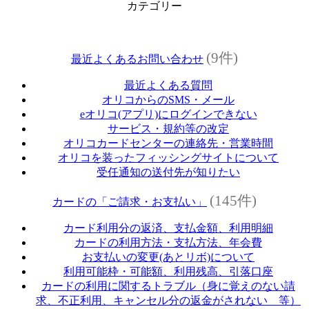
カテゴリー
(9件)
最近よくあるお問い合わせ
最近よくある質問
オリコからのSMS・メール
eオリコ(アプリ)にログインできない
サービス・規約等の改定
オリコカードセンターの連絡先・営業時間
オリコを装ったフィッシングサイトについて
受任通知の送付先が知りたい
(145件)
カードの「ご請求・お支払い」
カード利用分の返済、支払金額、利用明細
カードの利用方法・支払方法、年会費
お支払いの変更(あとリボ)について
利用可能枠・可能額、利用残高、引落口座
カードの利用に関するトラブル（身に覚えのない請
求、不正利用、キャンセル分の返金がされない 等）