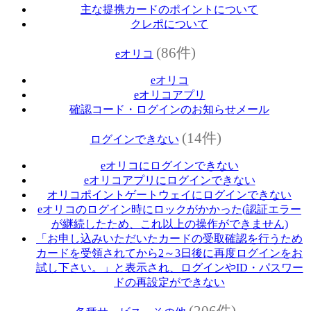
主な提携カードのポイントについて
クレポについて
(86件)
eオリコ
eオリコ
eオリコアプリ
確認コード・ログインのお知らせメール
(14件)
ログインできない
eオリコにログインできない
eオリコアプリにログインできない
オリコポイントゲートウェイにログインできない
eオリコのログイン時にロックがかかった(認証エラー
が継続したため、これ以上の操作ができません)
「お申し込みいただいたカードの受取確認を行うため
カードを受領されてから2～3日後に再度ログインをお
試し下さい。」と表示され、ログインやID・パスワー
ドの再設定ができない
(206件)