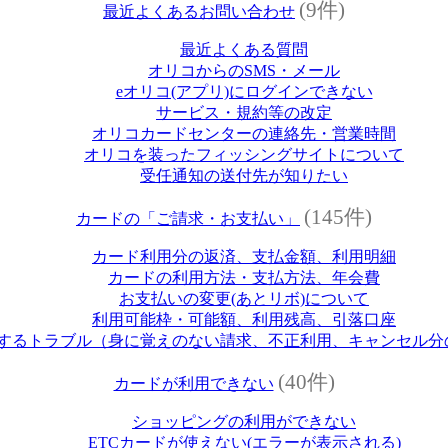
(9件)
最近よくあるお問い合わせ
最近よくある質問
オリコからのSMS・メール
eオリコ(アプリ)にログインできない
サービス・規約等の改定
オリコカードセンターの連絡先・営業時間
オリコを装ったフィッシングサイトについて
受任通知の送付先が知りたい
(145件)
カードの「ご請求・お支払い」
カード利用分の返済、支払金額、利用明細
カードの利用方法・支払方法、年会費
お支払いの変更(あとリボ)について
利用可能枠・可能額、利用残高、引落口座
するトラブル（身に覚えのない請求、不正利用、キャンセル分
(40件)
カードが利用できない
ショッピングの利用ができない
ETCカードが使えない(エラーが表示される)