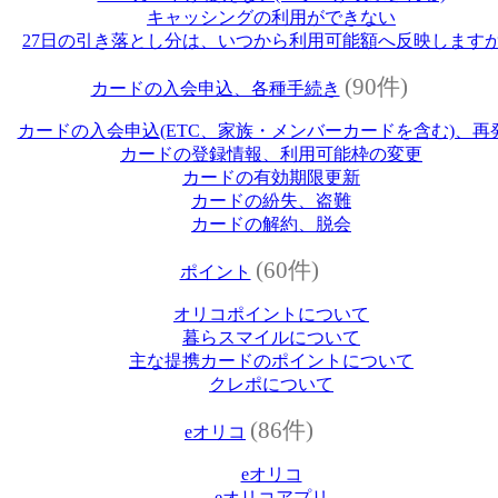
キャッシングの利用ができない
27日の引き落とし分は、いつから利用可能額へ反映します
(90件)
カードの入会申込、各種手続き
カードの入会申込(ETC、家族・メンバーカードを含む)、再
カードの登録情報、利用可能枠の変更
カードの有効期限更新
カードの紛失、盗難
カードの解約、脱会
(60件)
ポイント
オリコポイントについて
暮らスマイルについて
主な提携カードのポイントについて
クレポについて
(86件)
eオリコ
eオリコ
eオリコアプリ