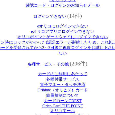
確認コード・ログインのお知らせメール
(14件)
ログインできない
eオリコにログインできない
eオリコアプリにログインできない
オリコポイントゲートウェイにログインできない
イン時にロックがかかった(認証エラーが継続したため、これ以
ードを受領されてから2～3日後に再度ログインをお試し下さい
ない
(206件)
各種サービス・その他
カードのご利用にあたって
各種付帯サービス
電子マネー・タッチ決済
Orihime（オリヒメ）カード
総量規制について
カードローンCREST
Orico Card THE POINT
オリコモール