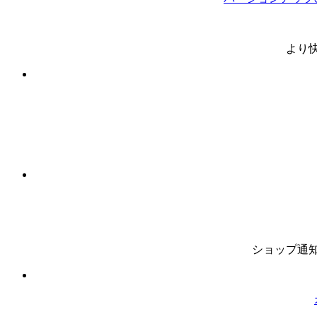
より
ショップ通