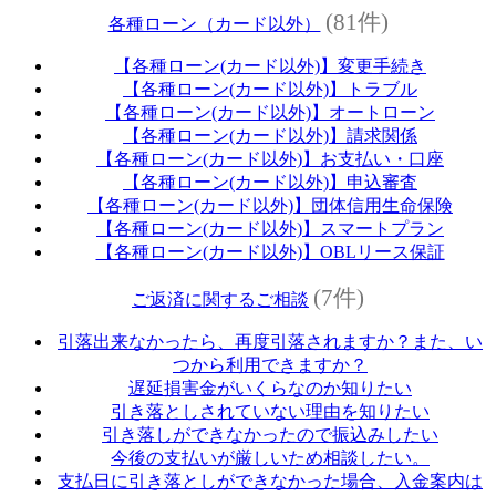
(81件)
各種ローン（カード以外）
【各種ローン(カード以外)】変更手続き
【各種ローン(カード以外)】トラブル
【各種ローン(カード以外)】オートローン
【各種ローン(カード以外)】請求関係
【各種ローン(カード以外)】お支払い・口座
【各種ローン(カード以外)】申込審査
【各種ローン(カード以外)】団体信用生命保険
【各種ローン(カード以外)】スマートプラン
【各種ローン(カード以外)】OBLリース保証
(7件)
ご返済に関するご相談
引落出来なかったら、再度引落されますか？また、い
つから利用できますか？
遅延損害金がいくらなのか知りたい
引き落としされていない理由を知りたい
引き落しができなかったので振込みしたい
今後の支払いが厳しいため相談したい。
支払日に引き落としができなかった場合、入金案内は