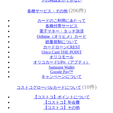
ドの再設定ができない
(206件)
各種サービス・その他
カードのご利用にあたって
各種付帯サービス
電子マネー・タッチ決済
Orihime（オリヒメ）カード
総量規制について
カードローンCREST
Orico Card THE POINT
オリコモール
オリコカードUPty（アプティ）
Samsung Wallet
Google Pay™
キャンペーンについて
(10件)
コストコグローバルカードについて
【コストコ】ポイントについて
【コストコ】年会費
【コストコ】その他