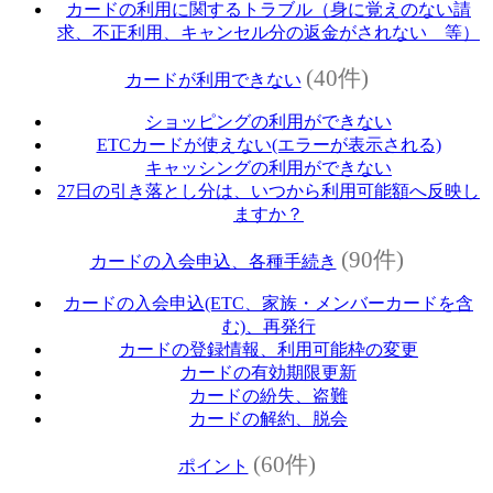
カードの利用に関するトラブル（身に覚えのない請
求、不正利用、キャンセル分の返金がされない 等）
(40件)
カードが利用できない
ショッピングの利用ができない
ETCカードが使えない(エラーが表示される)
キャッシングの利用ができない
27日の引き落とし分は、いつから利用可能額へ反映し
ますか？
(90件)
カードの入会申込、各種手続き
カードの入会申込(ETC、家族・メンバーカードを含
む)、再発行
カードの登録情報、利用可能枠の変更
カードの有効期限更新
カードの紛失、盗難
カードの解約、脱会
(60件)
ポイント