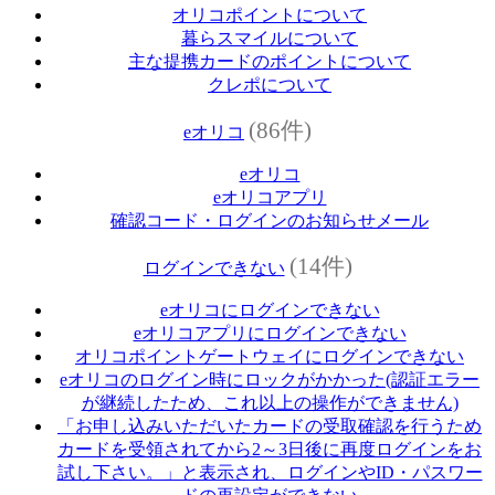
オリコポイントについて
暮らスマイルについて
主な提携カードのポイントについて
クレポについて
(86件)
eオリコ
eオリコ
eオリコアプリ
確認コード・ログインのお知らせメール
(14件)
ログインできない
eオリコにログインできない
eオリコアプリにログインできない
オリコポイントゲートウェイにログインできない
eオリコのログイン時にロックがかかった(認証エラー
が継続したため、これ以上の操作ができません)
「お申し込みいただいたカードの受取確認を行うため
カードを受領されてから2～3日後に再度ログインをお
試し下さい。」と表示され、ログインやID・パスワー