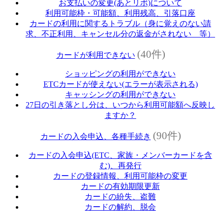
お支払いの変更(あとリボ)について
利用可能枠・可能額、利用残高、引落口座
カードの利用に関するトラブル（身に覚えのない請
求、不正利用、キャンセル分の返金がされない 等）
(40件)
カードが利用できない
ショッピングの利用ができない
ETCカードが使えない(エラーが表示される)
キャッシングの利用ができない
27日の引き落とし分は、いつから利用可能額へ反映し
ますか？
(90件)
カードの入会申込、各種手続き
カードの入会申込(ETC、家族・メンバーカードを含
む)、再発行
カードの登録情報、利用可能枠の変更
カードの有効期限更新
カードの紛失、盗難
カードの解約、脱会