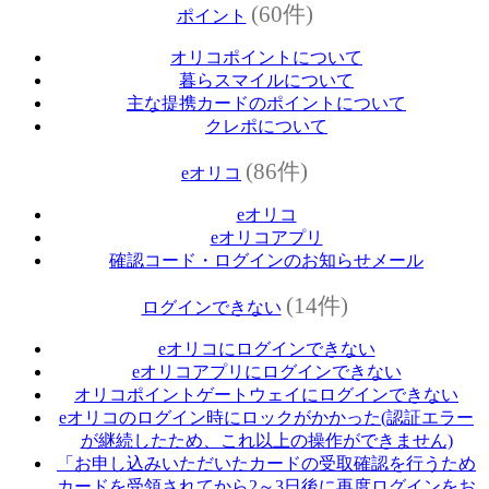
(60件)
ポイント
オリコポイントについて
暮らスマイルについて
主な提携カードのポイントについて
クレポについて
(86件)
eオリコ
eオリコ
eオリコアプリ
確認コード・ログインのお知らせメール
(14件)
ログインできない
eオリコにログインできない
eオリコアプリにログインできない
オリコポイントゲートウェイにログインできない
eオリコのログイン時にロックがかかった(認証エラー
が継続したため、これ以上の操作ができません)
「お申し込みいただいたカードの受取確認を行うため
カードを受領されてから2～3日後に再度ログインをお