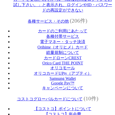
試し下さい。」と表示され、ログインやID・パスワー
ドの再設定ができない
(206件)
各種サービス・その他
カードのご利用にあたって
各種付帯サービス
電子マネー・タッチ決済
Orihime（オリヒメ）カード
総量規制について
カードローンCREST
Orico Card THE POINT
オリコモール
オリコカードUPty（アプティ）
Samsung Wallet
Google Pay™
キャンペーンについて
(10件)
コストコグローバルカードについて
【コストコ】ポイントについて
【コストコ】年会費