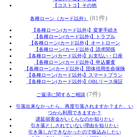
【コストコ】その他
(81件)
各種ローン（カード以外）
【各種ローン(カード以外)】変更手続き
【各種ローン(カード以外)】トラブル
【各種ローン(カード以外)】オートローン
【各種ローン(カード以外)】請求関係
【各種ローン(カード以外)】お支払い・口座
【各種ローン(カード以外)】申込審査
【各種ローン(カード以外)】団体信用生命保険
【各種ローン(カード以外)】スマートプラン
【各種ローン(カード以外)】OBLリース保証
(7件)
ご返済に関するご相談
引落出来なかったら、再度引落されますか？また、い
つから利用できますか？
遅延損害金がいくらなのか知りたい
引き落としされていない理由を知りたい
引き落しができなかったので振込みしたい