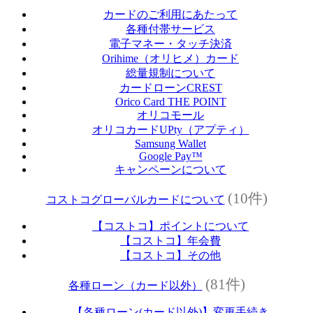
カードのご利用にあたって
各種付帯サービス
電子マネー・タッチ決済
Orihime（オリヒメ）カード
総量規制について
カードローンCREST
Orico Card THE POINT
オリコモール
オリコカードUPty（アプティ）
Samsung Wallet
Google Pay™
キャンペーンについて
(10件)
コストコグローバルカードについて
【コストコ】ポイントについて
【コストコ】年会費
【コストコ】その他
(81件)
各種ローン（カード以外）
【各種ローン(カード以外)】変更手続き