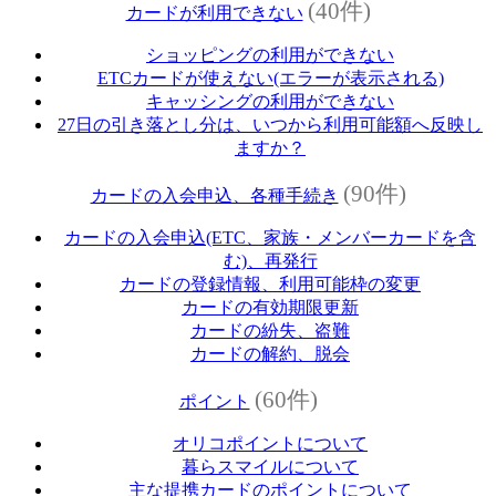
(40件)
カードが利用できない
ショッピングの利用ができない
ETCカードが使えない(エラーが表示される)
キャッシングの利用ができない
27日の引き落とし分は、いつから利用可能額へ反映し
ますか？
(90件)
カードの入会申込、各種手続き
カードの入会申込(ETC、家族・メンバーカードを含
む)、再発行
カードの登録情報、利用可能枠の変更
カードの有効期限更新
カードの紛失、盗難
カードの解約、脱会
(60件)
ポイント
オリコポイントについて
暮らスマイルについて
主な提携カードのポイントについて