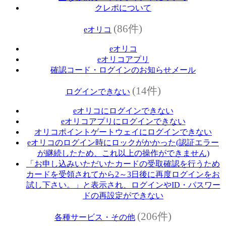
クレポについて
(86件)
eオリコ
eオリコ
eオリコアプリ
確認コード・ログインのお知らせメール
(14件)
ログインできない
eオリコにログインできない
eオリコアプリにログインできない
オリコポイントゲートウェイにログインできない
eオリコのログイン時にロックがかかった(認証エラー
が継続したため、これ以上の操作ができません)
「お申し込みいただいたカードの受取確認を行うため
カードを受領されてから2～3日後に再度ログインをお
試し下さい。」と表示され、ログインやID・パスワー
ドの再設定ができない
(206件)
各種サービス・その他