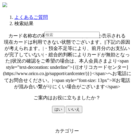
よくあるご質問
検索結果
カード名称右の利用可能枠・可能額が***と表示される
現在カードは利用できない状態でございます。||下記の原因
が考えられます。|・預金不足等により、前月分のお支払い
が完了していない|・総合的判断によりカードが無効となっ
た||状況の確認をご希望の場合は、本人会員さまより<span
style="text-decoration: underline">{{[オリコカードセンター]
(https://www.orico.co.jp/support/cardcenter/)}}</span>へお電話に
てお問合せください。|<span style="font-size: 13px">※お電話
が混み合い繋がりにくい場合がございます</span>
ご案内はお役に立ちましたか？
はい
いいえ
カテゴリー