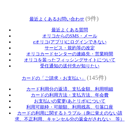
(9件)
最近よくあるお問い合わせ
最近よくある質問
オリコからのSMS・メール
eオリコ(アプリ)にログインできない
サービス・規約等の改定
オリコカードセンターの連絡先・営業時間
オリコを装ったフィッシングサイトについて
受任通知の送付先が知りたい
(145件)
カードの「ご請求・お支払い」
カード利用分の返済、支払金額、利用明細
カードの利用方法・支払方法、年会費
お支払いの変更(あとリボ)について
利用可能枠・可能額、利用残高、引落口座
カードの利用に関するトラブル（身に覚えのない請
求、不正利用、キャンセル分の返金がされない 等）