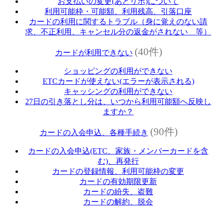
お支払いの変更(あとリボ)について
利用可能枠・可能額、利用残高、引落口座
カードの利用に関するトラブル（身に覚えのない請
求、不正利用、キャンセル分の返金がされない 等）
(40件)
カードが利用できない
ショッピングの利用ができない
ETCカードが使えない(エラーが表示される)
キャッシングの利用ができない
27日の引き落とし分は、いつから利用可能額へ反映し
ますか？
(90件)
カードの入会申込、各種手続き
カードの入会申込(ETC、家族・メンバーカードを含
む)、再発行
カードの登録情報、利用可能枠の変更
カードの有効期限更新
カードの紛失、盗難
カードの解約、脱会