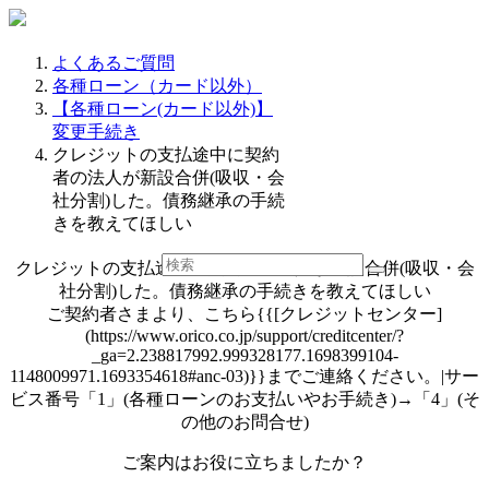
よくあるご質問
各種ローン（カード以外）
【各種ローン(カード以外)】
変更手続き
クレジットの支払途中に契約
者の法人が新設合併(吸収・会
社分割)した。債務継承の手続
きを教えてほしい
クレジットの支払途中に契約者の法人が新設合併(吸収・会
社分割)した。債務継承の手続きを教えてほしい
ご契約者さまより、こちら{{[クレジットセンター]
(https://www.orico.co.jp/support/creditcenter/?
_ga=2.238817992.999328177.1698399104-
1148009971.1693354618#anc-03)}}までご連絡ください。|サー
ビス番号「1」(各種ローンのお支払いやお手続き)→「4」(そ
の他のお問合せ)
ご案内はお役に立ちましたか？