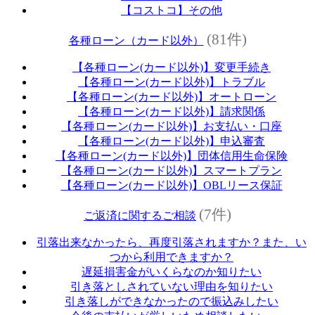
【コストコ】その他
(81件)
各種ローン（カード以外）
【各種ローン(カード以外)】変更手続き
【各種ローン(カード以外)】トラブル
【各種ローン(カード以外)】オートローン
【各種ローン(カード以外)】請求関係
【各種ローン(カード以外)】お支払い・口座
【各種ローン(カード以外)】申込審査
【各種ローン(カード以外)】団体信用生命保険
【各種ローン(カード以外)】スマートプラン
【各種ローン(カード以外)】OBLリース保証
(7件)
ご返済に関するご相談
引落出来なかったら、再度引落されますか？また、い
つから利用できますか？
遅延損害金がいくらなのか知りたい
引き落としされていない理由を知りたい
引き落しができなかったので振込みしたい