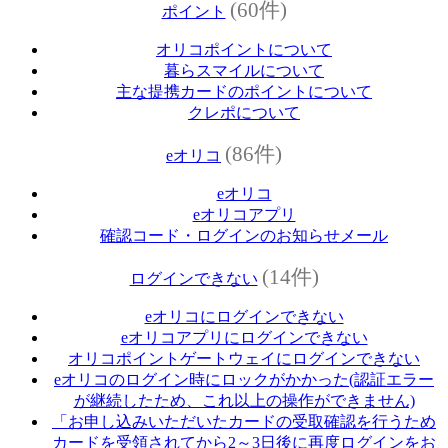
(60件)
ポイント
オリコポイントについて
暮らスマイルについて
主な提携カードのポイントについて
クレポについて
(86件)
eオリコ
eオリコ
eオリコアプリ
確認コード・ログインのお知らせメール
(14件)
ログインできない
eオリコにログインできない
eオリコアプリにログインできない
オリコポイントゲートウェイにログインできない
eオリコのログイン時にロックがかかった(認証エラー
が継続したため、これ以上の操作ができません)
「お申し込みいただいたカードの受取確認を行うため
カードを受領されてから2～3日後に再度ログインをお