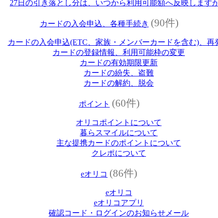
27日の引き落とし分は、いつから利用可能額へ反映します
(90件)
カードの入会申込、各種手続き
カードの入会申込(ETC、家族・メンバーカードを含む)、再
カードの登録情報、利用可能枠の変更
カードの有効期限更新
カードの紛失、盗難
カードの解約、脱会
(60件)
ポイント
オリコポイントについて
暮らスマイルについて
主な提携カードのポイントについて
クレポについて
(86件)
eオリコ
eオリコ
eオリコアプリ
確認コード・ログインのお知らせメール