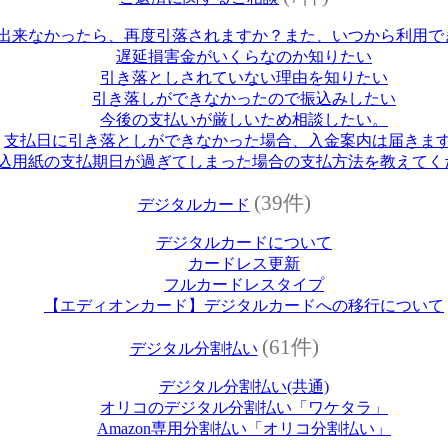
出来なかったら、再度引落されますか？また、いつから利用で
遅延損害金がいくらなのか知りたい
引き落としされていない理由を知りたい
引き落しができなかったので振込みしたい
今後の支払いが厳しいため相談したい。
支払日に引き落としができなかった場合、入金案内は届きま
込用紙の支払期日が過ぎてしまった場合の支払方法を教えてく
(39件)
デジタルカード
デジタルカードについて
カードレス更新
フルカードレスタイプ
【エディオンカード】デジタルカードへの移行について
(61件)
デジタル分割払い
デジタル分割払い(共通)
オリコのデジタル分割払い「ワケタラ」
Amazon専用分割払い「オリコ分割払い」