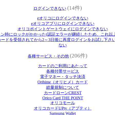
(14件)
ログインできない
eオリコにログインできない
eオリコアプリにログインできない
オリコポイントゲートウェイにログインできない
イン時にロックがかかった(認証エラーが継続したため、これ以
ードを受領されてから2～3日後に再度ログインをお試し下さい
ない
(206件)
各種サービス・その他
カードのご利用にあたって
各種付帯サービス
電子マネー・タッチ決済
Orihime（オリヒメ）カード
総量規制について
カードローンCREST
Orico Card THE POINT
オリコモール
オリコカードUPty（アプティ）
Samsung Wallet