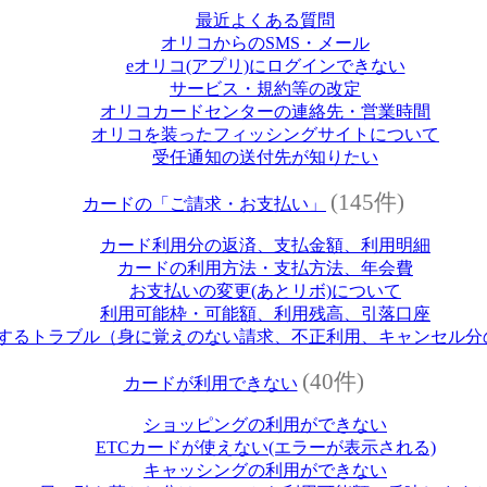
最近よくある質問
オリコからのSMS・メール
eオリコ(アプリ)にログインできない
サービス・規約等の改定
オリコカードセンターの連絡先・営業時間
オリコを装ったフィッシングサイトについて
受任通知の送付先が知りたい
(145件)
カードの「ご請求・お支払い」
カード利用分の返済、支払金額、利用明細
カードの利用方法・支払方法、年会費
お支払いの変更(あとリボ)について
利用可能枠・可能額、利用残高、引落口座
するトラブル（身に覚えのない請求、不正利用、キャンセル分
(40件)
カードが利用できない
ショッピングの利用ができない
ETCカードが使えない(エラーが表示される)
キャッシングの利用ができない