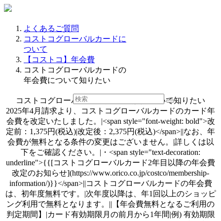
よくあるご質問
コストコグローバルカードに
ついて
【コストコ】年会費
コストコグローバルカードの
年会費について知りたい
コストコグローバルカードの年会費について知りたい
2025年4月請求より、コストコグローバルカードのカード年
会費を改定いたしました。|<span style="font-weight: bold">改
定前：1,375円(税込)|改定後：2,375円(税込)</span>||なお、年
会費が無料となる条件の変更はございません。|詳しくは以
下をご確認ください。|・<span style="text-decoration:
underline">{{[コストコグローバルカード2年目以降の年会費
改定のお知らせ](https://www.orico.co.jp/costco/membership-
information/)}}</span>||コストコグローバルカードの年会費
は、初年度無料です。|次年度以降は、年1回以上のショッピ
ング利用で無料となります。||【年会費無料となるご利用の
判定期間】|カード有効期限月の前月から1年間|例) 有効期限