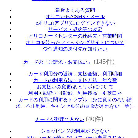
最近よくある質問
オリコからのSMS・メール
eオリコ(アプリ)にログインできない
サービス・規約等の改定
オリコカードセンターの連絡先・営業時間
オリコを装ったフィッシングサイトについて
受任通知の送付先が知りたい
(145件)
カードの「ご請求・お支払い」
カード利用分の返済、支払金額、利用明細
カードの利用方法・支払方法、年会費
お支払いの変更(あとリボ)について
利用可能枠・可能額、利用残高、引落口座
カードの利用に関するトラブル（身に覚えのない請
求、不正利用、キャンセル分の返金がされない 等）
(40件)
カードが利用できない
ショッピングの利用ができない
ETCカードが使えない(エラーが表示される)