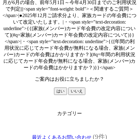
月が6月の場合、前年5月1日～今年4月30日までのご利用状況
で判定|||<span style="font-weight: bold">＜関連するご質問＞
</span>|●2025年12月ご請求分より、家族カードの年会費につ
いて改定いたします。|・<span style="text-decoration:
underline">{{[家族(メンバー)カード年会費の改定内容につい
て](#q=家族(メンバー)カード年会費の改定内容について)}}
</span>|・<span style="text-decoration: underline">{{[年間の利
用状況に応じてカード年会費が無料になる場合、家族(メン
バー)カードの年会費はかかりますか？](#q=年間の利用状況
に応じてカード年会費が無料になる場合、家族(メンバー)カ
ードの年会費はかかりますか？)}}</span>
ご案内はお役に立ちましたか？
はい
いいえ
カテゴリー
(9件)
最近よくあるお問い合わせ