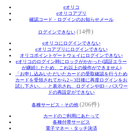
eオリコ
eオリコアプリ
確認コード・ログインのお知らせメール
(14件)
ログインできない
eオリコにログインできない
eオリコアプリにログインできない
オリコポイントゲートウェイにログインできない
eオリコのログイン時にロックがかかった(認証エラー
が継続したため、これ以上の操作ができません)
「お申し込みいただいたカードの受取確認を行うため
カードを受領されてから2～3日後に再度ログインをお
試し下さい。」と表示され、ログインやID・パスワー
ドの再設定ができない
(206件)
各種サービス・その他
カードのご利用にあたって
各種付帯サービス
電子マネー・タッチ決済