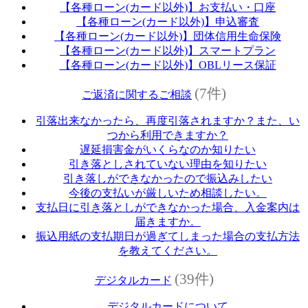
【各種ローン(カード以外)】お支払い・口座
【各種ローン(カード以外)】申込審査
【各種ローン(カード以外)】団体信用生命保険
【各種ローン(カード以外)】スマートプラン
【各種ローン(カード以外)】OBLリース保証
(7件)
ご返済に関するご相談
引落出来なかったら、再度引落されますか？また、い
つから利用できますか？
遅延損害金がいくらなのか知りたい
引き落としされていない理由を知りたい
引き落しができなかったので振込みしたい
今後の支払いが厳しいため相談したい。
支払日に引き落としができなかった場合、入金案内は
届きますか。
振込用紙の支払期日が過ぎてしまった場合の支払方法
を教えてください。
(39件)
デジタルカード
デジタルカードについて