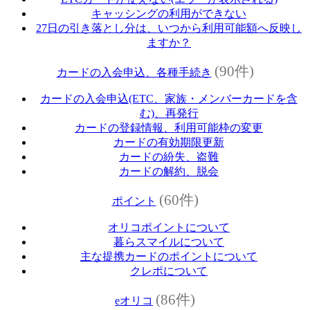
キャッシングの利用ができない
27日の引き落とし分は、いつから利用可能額へ反映し
ますか？
(90件)
カードの入会申込、各種手続き
カードの入会申込(ETC、家族・メンバーカードを含
む)、再発行
カードの登録情報、利用可能枠の変更
カードの有効期限更新
カードの紛失、盗難
カードの解約、脱会
(60件)
ポイント
オリコポイントについて
暮らスマイルについて
主な提携カードのポイントについて
クレポについて
(86件)
eオリコ