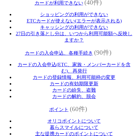
(40件)
カードが利用できない
ショッピングの利用ができない
ETCカードが使えない(エラーが表示される)
キャッシングの利用ができない
27日の引き落とし分は、いつから利用可能額へ反映し
ますか？
(90件)
カードの入会申込、各種手続き
カードの入会申込(ETC、家族・メンバーカードを含
む)、再発行
カードの登録情報、利用可能枠の変更
カードの有効期限更新
カードの紛失、盗難
カードの解約、脱会
(60件)
ポイント
オリコポイントについて
暮らスマイルについて
主な提携カードのポイントについて