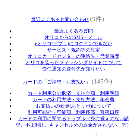
(9件)
最近よくあるお問い合わせ
最近よくある質問
オリコからのSMS・メール
eオリコ(アプリ)にログインできない
サービス・規約等の改定
オリコカードセンターの連絡先・営業時間
オリコを装ったフィッシングサイトについて
受任通知の送付先が知りたい
(145件)
カードの「ご請求・お支払い」
カード利用分の返済、支払金額、利用明細
カードの利用方法・支払方法、年会費
お支払いの変更(あとリボ)について
利用可能枠・可能額、利用残高、引落口座
カードの利用に関するトラブル（身に覚えのない請
求、不正利用、キャンセル分の返金がされない 等）