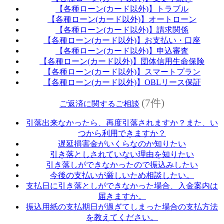
【各種ローン(カード以外)】トラブル
【各種ローン(カード以外)】オートローン
【各種ローン(カード以外)】請求関係
【各種ローン(カード以外)】お支払い・口座
【各種ローン(カード以外)】申込審査
【各種ローン(カード以外)】団体信用生命保険
【各種ローン(カード以外)】スマートプラン
【各種ローン(カード以外)】OBLリース保証
(7件)
ご返済に関するご相談
引落出来なかったら、再度引落されますか？また、い
つから利用できますか？
遅延損害金がいくらなのか知りたい
引き落としされていない理由を知りたい
引き落しができなかったので振込みしたい
今後の支払いが厳しいため相談したい。
支払日に引き落としができなかった場合、入金案内は
届きますか。
振込用紙の支払期日が過ぎてしまった場合の支払方法
を教えてください。