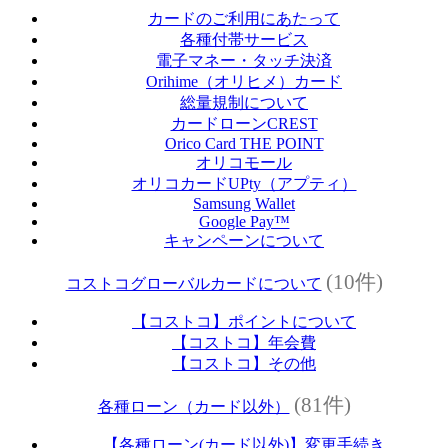
カードのご利用にあたって
各種付帯サービス
電子マネー・タッチ決済
Orihime（オリヒメ）カード
総量規制について
カードローンCREST
Orico Card THE POINT
オリコモール
オリコカードUPty（アプティ）
Samsung Wallet
Google Pay™
キャンペーンについて
(10件)
コストコグローバルカードについて
【コストコ】ポイントについて
【コストコ】年会費
【コストコ】その他
(81件)
各種ローン（カード以外）
【各種ローン(カード以外)】変更手続き