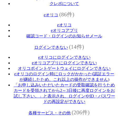
クレポについて
(86件)
eオリコ
eオリコ
eオリコアプリ
確認コード・ログインのお知らせメール
(14件)
ログインできない
eオリコにログインできない
eオリコアプリにログインできない
オリコポイントゲートウェイにログインできない
eオリコのログイン時にロックがかかった(認証エラー
が継続したため、これ以上の操作ができません)
「お申し込みいただいたカードの受取確認を行うため
カードを受領されてから2～3日後に再度ログインをお
試し下さい。」と表示され、ログインやID・パスワー
ドの再設定ができない
(206件)
各種サービス・その他