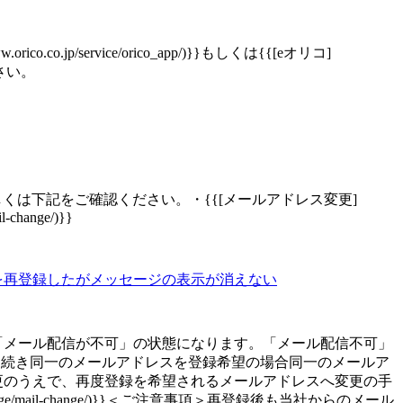
/service/orico_app/)}}もしくは{{[eオリコ]
ください。
は下記をご確認ください。・{{[メールアドレス変更]
il-change/)}}
を再登録したがメッセージの表示が消えない
「メール配信が不可」の状態になります。「メール配信不可」
き続き同一のメールアドレスを登録希望の場合同一のメールア
更のうえで、再度登録を希望されるメールアドレスへ変更の手
ntry-change/mail-change/)}}＜ご注意事項＞再登録後も当社からのメール