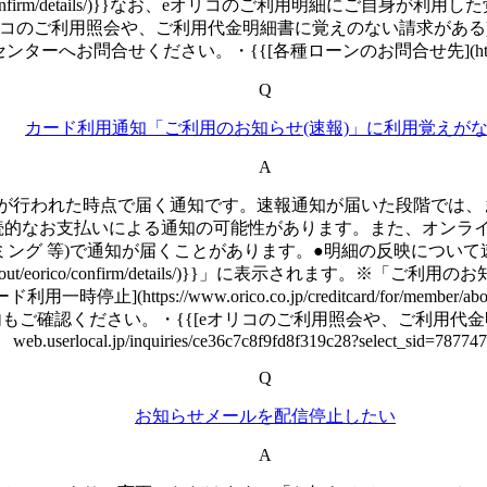
member/about/eorico/confirm/details/)}}なお、eオリコ
オリコのご利用照会や、ご利用代金明細書に覚えのない請求がある
せください。・{{[各種ローンのお問合せ先](https://www.orico.co
Q
カード利用通知「ご利用のお知らせ(速報)」に利用覚えが
A
会が行われた時点で届く通知です。速報通知が届いた段階では、
続的なお支払いによる通知の可能性があります。また、オンラ
ング 等)で通知が届くことがあります。●明細の反映について速
rd/for/member/about/eorico/confirm/details/)}}」
ps://www.orico.co.jp/creditcard/for/member/abou
認ください。・{{[eオリコのご利用照会や、ご利用代金明細書に覚えの
web.userlocal.jp/inquiries/ce36c7c8f9fd8f319c28?select_sid=78774
Q
お知らせメールを配信停止したい
A