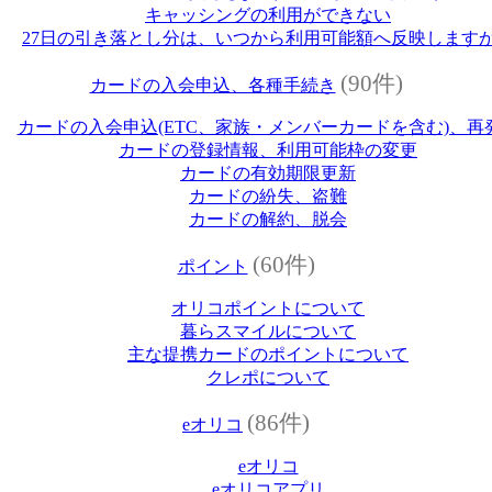
キャッシングの利用ができない
27日の引き落とし分は、いつから利用可能額へ反映します
(90件)
カードの入会申込、各種手続き
カードの入会申込(ETC、家族・メンバーカードを含む)、再
カードの登録情報、利用可能枠の変更
カードの有効期限更新
カードの紛失、盗難
カードの解約、脱会
(60件)
ポイント
オリコポイントについて
暮らスマイルについて
主な提携カードのポイントについて
クレポについて
(86件)
eオリコ
eオリコ
eオリコアプリ