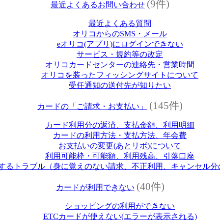
(9件)
最近よくあるお問い合わせ
最近よくある質問
オリコからのSMS・メール
eオリコ(アプリ)にログインできない
サービス・規約等の改定
オリコカードセンターの連絡先・営業時間
オリコを装ったフィッシングサイトについて
受任通知の送付先が知りたい
(145件)
カードの「ご請求・お支払い」
カード利用分の返済、支払金額、利用明細
カードの利用方法・支払方法、年会費
お支払いの変更(あとリボ)について
利用可能枠・可能額、利用残高、引落口座
するトラブル（身に覚えのない請求、不正利用、キャンセル分
(40件)
カードが利用できない
ショッピングの利用ができない
ETCカードが使えない(エラーが表示される)