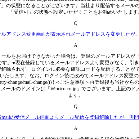
の状態になることがございます。当社より配信するメールのドメイン
「受信可」の状態へ設定いただくことをお勧めいたします
Q
ールアドレス変更画面が表示されメールアドレスを変更したが
A
メールをお届けできなかった場合は、登録のメールアドレスが
です。●現在登録しているメールアドレスより変更がなく、引
が解除されず、ログインに必要な確認コードを配信することが
いたします。なお、ログイン後に改めてメールアドレス変更の手
member/about/eorico/entry-change/mail-change/)}
ールのドメインは「＠orico.co.jp」でございます。上記
ます。
Q
Gmailの受信メール画面よりメール配信を登録解除したが、再
A