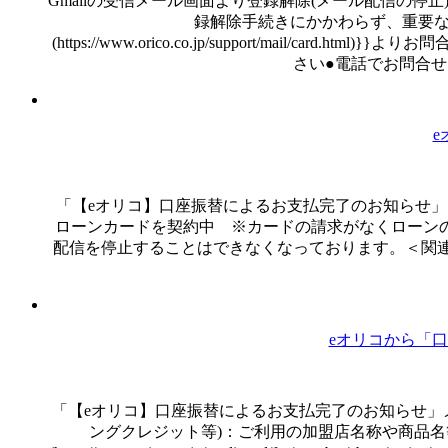
Gmailの受信メール画面より登録解除(メール配信の停
録解除手続きにかかわらず、重要な
(https://www.orico.co.jp/support/m
さい●電話でお問合せ{{[オリ
「【eオリコ】口座振替によるお支払完了のお知らせ
ローンカードを契約中 ※カードの請求がなくローン
配信を停止することはできなくなっております。＜関連す
eオリコから「
「【eオリコ】口座振替によるお支払完了のお知らせ」
ングクレジット等)：ご利用の加盟店名称や商品名