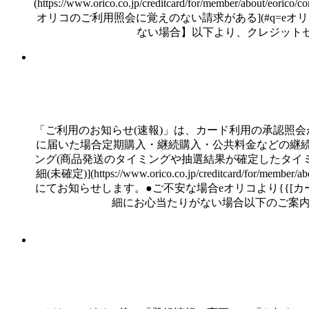
(https://www.orico.co.jp/creditcard/for/
オリコのご利用照会に覚えのない請求がある](#q=e
ない場合】以下より、クレジットセンターへお問合
「ご利用のお知らせ(速報)」は、カード利用の承認照
に届いた場合定期購入・継続購入・公共料金などの継
ング(商品発送のタイミングや抽選結果が確定したタイミ
細(未確定)](https://www.orico.co.jp/creditca
にてお知らせします。●ご不安な場合eオリコより{{[カード利用一時停止](htt
細にお心当たりがない場合以下のご案内もご確