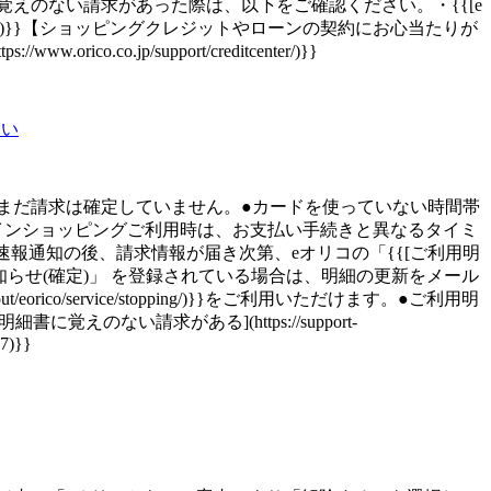
のご利用明細にご自身が利用した覚えのない請求があった際は、以下をご確認ください。・{{[e
)}}【ショッピングクレジットやローンの契約にお心当たりが
.jp/support/creditcenter/)}}
ない
まだ請求は確定していません。●カードを使っていない時間帯
インショッピングご利用時は、お支払い手続きと異なるタイミ
報通知の後、請求情報が届き次第、eオリコの「{{[ご利用明
に表示されます。※「ご利用のお知らせ(確定)」 を登録されている場合は、明細の更新をメール
t/eorico/service/stopping/)}}をご利用いただけます。●ご利用明
ない請求がある](https://support-
77)}}