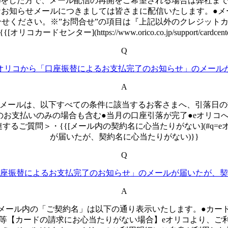
止)をした方で、メール配信の再開をご希望される場合は弊社まで
お知らせメールにつきましては皆さまに配信いたします。●メー
ail/card.html)}}よりお問合せください。※”お問合せ”の項目は『
コカードセンター](https://www.orico.co.jp/support/card
Q
eオリコから「口座振替によるお支払完了のお知らせ」のメール
A
」メールは、以下すべての条件に該当するお客さまへ、引落日の
のお支払いのみの場合も含む●当月の口座引落が完了●eオリコ
るご質問＞・{{[メール内の契約名に心当たりがない](#q=
が届いたが、契約名に心当たりがない)}}
Q
口座振替によるお支払完了のお知らせ」のメールが届いたが、
A
メール内の「ご契約名」は以下の通り表示いたします。●カード
等【カードの請求にお心当たりがない場合】eオリコより、ご利