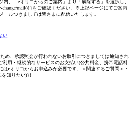
ジ内、「eオリコからのご案内」より「解除する」を選択し、
ico/entry-change/mail/)}}をご確認ください。※上記ページにてご案内
せメールつきましては皆さまに配信いたします。
ない
のため、承認照会が行われないお取引につきましては通知され
ご利用・継続的なサービスのお支払い(公共料金、携帯電話料
にはeオリコからお申込みが必要です。＜関連するご質問＞・
を知りたい)}}