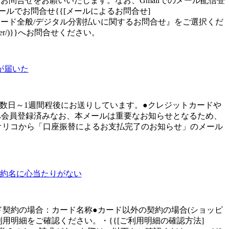
お問合せをお願いいたします。なお、Gmailでのメール配信登
ルでお問合せ{{[メールによるお問合せ]
上記以外のクレジットカード全般/デジタル分割払いに関するお問合せ』をご選択くだ
center/)}}へお問合せください。
が届いた
数日～1週間程後にお送りしています。●クレジットカードや
へ会員登録済みなお、本メールは重要なお知らせとなるため、
eオリコから「口座振替によるお支払完了のお知らせ」のメール
契約名に心当たりがない
契約の場合：カード名称●カード以外の契約の場合(ショッピ
用明細をご確認ください。・{{[ご利用明細の確認方法]