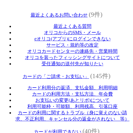
(9件)
最近よくあるお問い合わせ
最近よくある質問
オリコからのSMS・メール
eオリコ(アプリ)にログインできない
サービス・規約等の改定
オリコカードセンターの連絡先・営業時間
オリコを装ったフィッシングサイトについて
受任通知の送付先が知りたい
(145件)
カードの「ご請求・お支払い」
カード利用分の返済、支払金額、利用明細
カードの利用方法・支払方法、年会費
お支払いの変更(あとリボ)について
利用可能枠・可能額、利用残高、引落口座
カードの利用に関するトラブル（身に覚えのない請
求、不正利用、キャンセル分の返金がされない 等）
(40件)
カードが利用できない