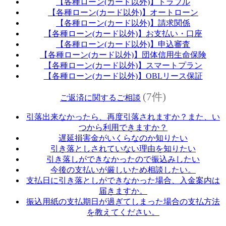
【各種ローン(カード以外)】トラブル
【各種ローン(カード以外)】オートローン
【各種ローン(カード以外)】請求関係
【各種ローン(カード以外)】お支払い・口座
【各種ローン(カード以外)】申込審査
【各種ローン(カード以外)】団体信用生命保険
【各種ローン(カード以外)】スマートプラン
【各種ローン(カード以外)】OBLリース保証
(7件)
ご返済に関するご相談
引落出来なかったら、再度引落されますか？また、い
つから利用できますか？
遅延損害金がいくらなのか知りたい
引き落としされていない理由を知りたい
引き落しができなかったので振込みしたい
今後の支払いが厳しいため相談したい。
支払日に引き落としができなかった場合、入金案内は
届きますか。
振込用紙の支払期日が過ぎてしまった場合の支払方法
を教えてください。