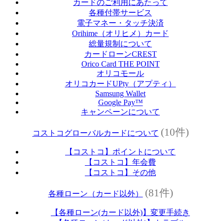
カードのご利用にあたって
各種付帯サービス
電子マネー・タッチ決済
Orihime（オリヒメ）カード
総量規制について
カードローンCREST
Orico Card THE POINT
オリコモール
オリコカードUPty（アプティ）
Samsung Wallet
Google Pay™
キャンペーンについて
(10件)
コストコグローバルカードについて
【コストコ】ポイントについて
【コストコ】年会費
【コストコ】その他
(81件)
各種ローン（カード以外）
【各種ローン(カード以外)】変更手続き