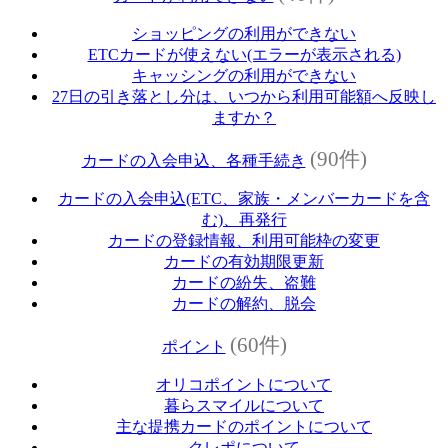
ショッピングの利用ができない
ETCカードが使えない(エラーが表示される)
キャッシングの利用ができない
27日の引き落とし分は、いつから利用可能額へ反映し
ますか？
(90件)
カードの入会申込、各種手続き
カードの入会申込(ETC、家族・メンバーカードを含
む)、再発行
カードの登録情報、利用可能枠の変更
カードの有効期限更新
カードの紛失、盗難
カードの解約、脱会
(60件)
ポイント
オリコポイントについて
暮らスマイルについて
主な提携カードのポイントについて
クレポについて