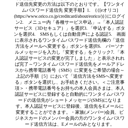
ド送信先変更の方法は以下のとおりです。【ワンタイ
ムパスワード送信先 変更手順】1. {{[eオリコ]
(https://www.orico.co.jp/creditcard/about/eorico/)}}にログイ
ン2. メニュー内「各種サービス申込」→「本人認証
サービス（3Dセキュア）」を選択3. 「申込する」ボタ
ンを選択4. SMSもしくは自動音声による認証5. 画面
に表示されるワンタイムパスワード送信先欄の「送信
方法をメールへ変更する」ボタンを選択6. パーソナ
ルメッセージを入力し「変更する」をクリック7. 「本
人認証サービスの変更が完了しました」と表示されれ
ば完了～ワンタイムパスワード送信先をメールアドレ
スから携帯電話番号（SMS）に変更をご希望の場合～
上記の手順［5］において「送信方法をSMSへ変更す
る」ボタンを選択し、お手続きください。＜ご注意事
項＞・携帯電話番号をお持ちの本人会員さまは、本人
認証サービスに登録すると自動的にワンタイムパスワ
ードの送信先がショートメッセージ(SMS)になりま
す。本人認証サービスに登録後、送信先をEメールに
変更することができます。・家族(メンバー)会員、ビ
ジネスカードのメンバー会員の方のワンタイムパスワ
ード送信方法は、Eメールのみとなります。