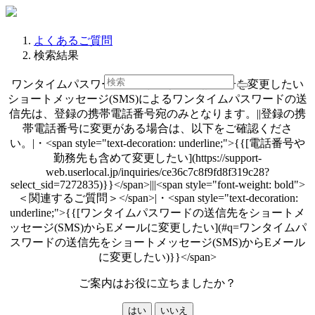
よくあるご質問
検索結果
ワンタイムパスワードの送信先携帯電話番号を変更したい
ショートメッセージ(SMS)によるワンタイムパスワードの送
信先は、登録の携帯電話番号宛のみとなります。||登録の携
帯電話番号に変更がある場合は、以下をご確認くださ
い。|・<span style="text-decoration: underline;">{{[電話番号や
勤務先も含めて変更したい](https://support-
web.userlocal.jp/inquiries/ce36c7c8f9fd8f319c28?
select_sid=7272835)}}</span>|||<span style="font-weight: bold">
＜関連するご質問＞</span>|・<span style="text-decoration:
underline;">{{[ワンタイムパスワードの送信先をショートメ
ッセージ(SMS)からEメールに変更したい](#q=ワンタイムパ
スワードの送信先をショートメッセージ(SMS)からEメール
に変更したい)}}</span>
ご案内はお役に立ちましたか？
はい
いいえ