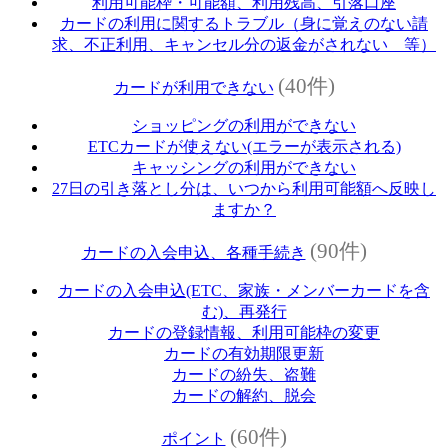
利用可能枠・可能額、利用残高、引落口座
カードの利用に関するトラブル（身に覚えのない請
求、不正利用、キャンセル分の返金がされない 等）
(40件)
カードが利用できない
ショッピングの利用ができない
ETCカードが使えない(エラーが表示される)
キャッシングの利用ができない
27日の引き落とし分は、いつから利用可能額へ反映し
ますか？
(90件)
カードの入会申込、各種手続き
カードの入会申込(ETC、家族・メンバーカードを含
む)、再発行
カードの登録情報、利用可能枠の変更
カードの有効期限更新
カードの紛失、盗難
カードの解約、脱会
(60件)
ポイント