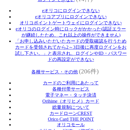
eオリコにログインできない
eオリコアプリにログインできない
オリコポイントゲートウェイにログインできない
eオリコのログイン時にロックがかかった(認証エラー
が継続したため、これ以上の操作ができません)
「お申し込みいただいたカードの受取確認を行うため
カードを受領されてから2～3日後に再度ログインをお
試し下さい。」と表示され、ログインやID・パスワー
ドの再設定ができない
(206件)
各種サービス・その他
カードのご利用にあたって
各種付帯サービス
電子マネー・タッチ決済
Orihime（オリヒメ）カード
総量規制について
カードローンCREST
Orico Card THE POINT
オリコモール