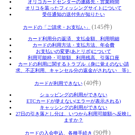
オリコカードセンターの連絡先・営業時間
オリコを装ったフィッシングサイトについて
受任通知の送付先が知りたい
(145件)
カードの「ご請求・お支払い」
カード利用分の返済、支払金額、利用明細
カードの利用方法・支払方法、年会費
お支払いの変更(あとリボ)について
利用可能枠・可能額、利用残高、引落口座
カードの利用に関するトラブル（身に覚えのない請
求、不正利用、キャンセル分の返金がされない 等）
(40件)
カードが利用できない
ショッピングの利用ができない
ETCカードが使えない(エラーが表示される)
キャッシングの利用ができない
27日の引き落とし分は、いつから利用可能額へ反映し
ますか？
(90件)
カードの入会申込、各種手続き