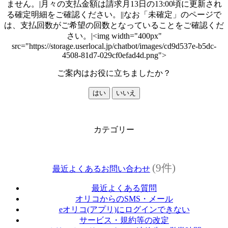
ません。|月々の支払金額は請求月13日の13:00頃に更新され
る確定明細をご確認ください。||なお「未確定」のページで
は、支払回数がご希望の回数となっていることをご確認くだ
さい。|<img width="400px"
src="https://storage.userlocal.jp/chatbot/images/cd9d537e-b5dc-
4508-81d7-029cf0efad4d.png">
ご案内はお役に立ちましたか？
はい
いいえ
カテゴリー
(9件)
最近よくあるお問い合わせ
最近よくある質問
オリコからのSMS・メール
eオリコ(アプリ)にログインできない
サービス・規約等の改定