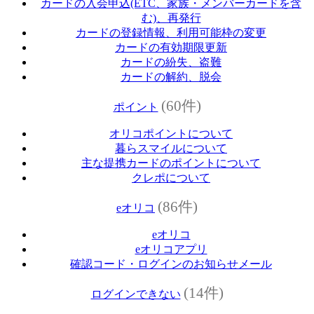
カードの入会申込(ETC、家族・メンバーカードを含
む)、再発行
カードの登録情報、利用可能枠の変更
カードの有効期限更新
カードの紛失、盗難
カードの解約、脱会
(60件)
ポイント
オリコポイントについて
暮らスマイルについて
主な提携カードのポイントについて
クレポについて
(86件)
eオリコ
eオリコ
eオリコアプリ
確認コード・ログインのお知らせメール
(14件)
ログインできない