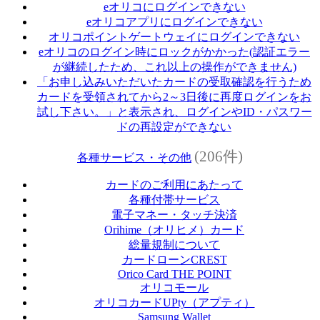
eオリコにログインできない
eオリコアプリにログインできない
オリコポイントゲートウェイにログインできない
eオリコのログイン時にロックがかかった(認証エラー
が継続したため、これ以上の操作ができません)
「お申し込みいただいたカードの受取確認を行うため
カードを受領されてから2～3日後に再度ログインをお
試し下さい。」と表示され、ログインやID・パスワー
ドの再設定ができない
(206件)
各種サービス・その他
カードのご利用にあたって
各種付帯サービス
電子マネー・タッチ決済
Orihime（オリヒメ）カード
総量規制について
カードローンCREST
Orico Card THE POINT
オリコモール
オリコカードUPty（アプティ）
Samsung Wallet