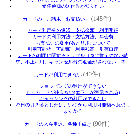
受任通知の送付先が知りたい
(145件)
カードの「ご請求・お支払い」
カード利用分の返済、支払金額、利用明細
カードの利用方法・支払方法、年会費
お支払いの変更(あとリボ)について
利用可能枠・可能額、利用残高、引落口座
カードの利用に関するトラブル（身に覚えのない請
求、不正利用、キャンセル分の返金がされない 等）
(40件)
カードが利用できない
ショッピングの利用ができない
ETCカードが使えない(エラーが表示される)
キャッシングの利用ができない
27日の引き落とし分は、いつから利用可能額へ反映し
ますか？
(90件)
カードの入会申込、各種手続き