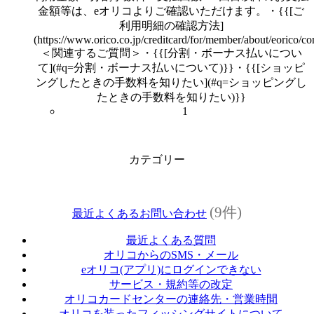
金額等は、eオリコよりご確認いただけます。・{{[ご
利用明細の確認方法]
(https://www.orico.co.jp/creditcard/for/member/about/eorico/con
＜関連するご質問＞・{{[分割・ボーナス払いについ
て](#q=分割・ボーナス払いについて)}}・{{[ショッピ
ングしたときの手数料を知りたい](#q=ショッピングし
たときの手数料を知りたい)}}
1
カテゴリー
(9件)
最近よくあるお問い合わせ
最近よくある質問
オリコからのSMS・メール
eオリコ(アプリ)にログインできない
サービス・規約等の改定
オリコカードセンターの連絡先・営業時間
オリコを装ったフィッシングサイトについて