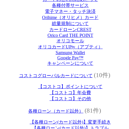
各種付帯サービス
電子マネー・タッチ決済
Orihime（オリヒメ）カード
総量規制について
カードローンCREST
Orico Card THE POINT
オリコモール
オリコカードUPty（アプティ）
Samsung Wallet
Google Pay™
キャンペーンについて
(10件)
コストコグローバルカードについて
【コストコ】ポイントについて
【コストコ】年会費
【コストコ】その他
(81件)
各種ローン（カード以外）
【各種ローン(カード以外)】変更手続き
【各種ローン(カード以外)】トラブル