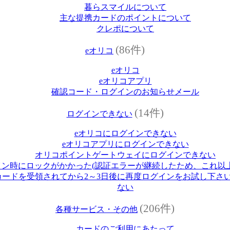
暮らスマイルについて
主な提携カードのポイントについて
クレポについて
(86件)
eオリコ
eオリコ
eオリコアプリ
確認コード・ログインのお知らせメール
(14件)
ログインできない
eオリコにログインできない
eオリコアプリにログインできない
オリコポイントゲートウェイにログインできない
イン時にロックがかかった(認証エラーが継続したため、これ以
ードを受領されてから2～3日後に再度ログインをお試し下さい
ない
(206件)
各種サービス・その他
カードのご利用にあたって