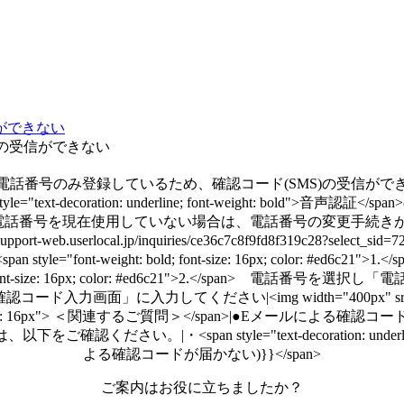
ができない
)の受信ができない
電話番号のみ登録しているため、確認コード(SMS)の受信がで
t-decoration: underline; font-weight: bold
現在使用していない場合は、電話番号の変更手続きが必要です。|手続きにつ
.userlocal.jp/inquiries/ce36c7c8f9fd8f319c28?select_sid=
pan style="font-weight: bold; font-size: 16px; colo
ize: 16px; color: #ed6c21">2.</span> 電話番号を選択し「電話する」|<spa
入力してください|<img width="400px" src="https://storage
weight: bold; font-size: 16px"> ＜関連するご質問＞</spa
ださい。|・<span style="text-decoration: unde
よる確認コードが届かない)}}</span>
ご案内はお役に立ちましたか？