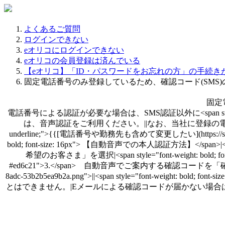
よくあるご質問
ログインできない
eオリコにログインできない
eオリコの会員登録は済んでいる
【eオリコ】「ID・パスワードをお忘れの方」の手続き
固定電話番号のみ登録しているため、確認コード(SMS
固定
電話番号による認証が必要な場合は、SMS認証以外に<span style="tex
は、音声認証をご利用ください。||なお、当社に登録の電話番号を
underline;">{{[電話番号や勤務先も含めて変更したい](https://support-web
bold; font-size: 16px"> 【自動音声での本人認証方法】</span>|<s
希望のお客さま」を選択|<span style="font-weight: bold; font-s
#ed6c21">3.</span> 自動音声でご案内する確認コードを「確認コード入力画面」に
8adc-53b2b5ea9b2a.png">||<span style="font-
とはできません。|Eメールによる確認コードが届かない場合は、以下をご確認く