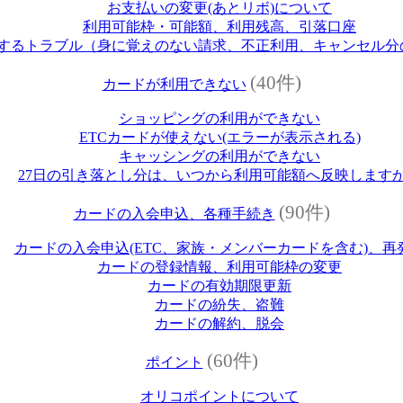
お支払いの変更(あとリボ)について
利用可能枠・可能額、利用残高、引落口座
するトラブル（身に覚えのない請求、不正利用、キャンセル分
(40件)
カードが利用できない
ショッピングの利用ができない
ETCカードが使えない(エラーが表示される)
キャッシングの利用ができない
27日の引き落とし分は、いつから利用可能額へ反映します
(90件)
カードの入会申込、各種手続き
カードの入会申込(ETC、家族・メンバーカードを含む)、再
カードの登録情報、利用可能枠の変更
カードの有効期限更新
カードの紛失、盗難
カードの解約、脱会
(60件)
ポイント
オリコポイントについて