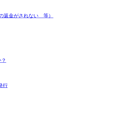
の返金がされない 等）
か？
発行