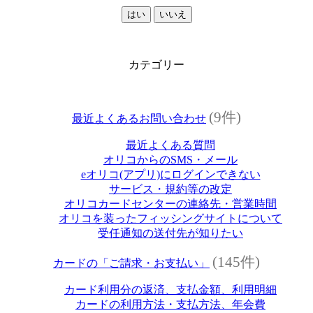
はい
いいえ
カテゴリー
(9件)
最近よくあるお問い合わせ
最近よくある質問
オリコからのSMS・メール
eオリコ(アプリ)にログインできない
サービス・規約等の改定
オリコカードセンターの連絡先・営業時間
オリコを装ったフィッシングサイトについて
受任通知の送付先が知りたい
(145件)
カードの「ご請求・お支払い」
カード利用分の返済、支払金額、利用明細
カードの利用方法・支払方法、年会費