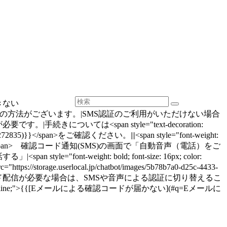
きない
">音声認証</span>の方法がございます。|SMS認証のご利用がいただけない場合
いては<span style="text-decoration:
7272835)}}</span>をご確認ください。|||<span style="font-weight:
r: #ed6c21">1.</span> 確認コード通知(SMS)の画面で「自動音声（電話）をご
n style="font-weight: bold; font-size: 16px; color:
.userlocal.jp/chatbot/images/5b78b7a0-d25c-4433-
n>|●Eメールによる確認コード配信が必要な場合は、SMSや音声による認証に切り替えるこ
rline;">{{[Eメールによる確認コードが届かない](#q=Eメールに