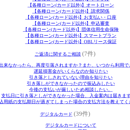
【各種ローン(カード以外)】オートローン
【各種ローン(カード以外)】請求関係
【各種ローン(カード以外)】お支払い・口座
【各種ローン(カード以外)】申込審査
【各種ローン(カード以外)】団体信用生命保険
【各種ローン(カード以外)】スマートプラン
【各種ローン(カード以外)】OBLリース保証
(7件)
ご返済に関するご相談
出来なかったら、再度引落されますか？また、いつから利用で
遅延損害金がいくらなのか知りたい
引き落としされていない理由を知りたい
引き落しができなかったので振込みしたい
今後の支払いが厳しいため相談したい。
支払日に引き落としができなかった場合、入金案内は届きま
込用紙の支払期日が過ぎてしまった場合の支払方法を教えてく
(39件)
デジタルカード
デジタルカードについて