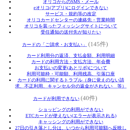
オリコからのSMS・メール
eオリコ(アプリ)にログインできない
サービス・規約等の改定
オリコカードセンターの連絡先・営業時間
オリコを装ったフィッシングサイトについて
受任通知の送付先が知りたい
(145件)
カードの「ご請求・お支払い」
カード利用分の返済、支払金額、利用明細
カードの利用方法・支払方法、年会費
お支払いの変更(あとリボ)について
利用可能枠・可能額、利用残高、引落口座
カードの利用に関するトラブル（身に覚えのない請
求、不正利用、キャンセル分の返金がされない 等）
(40件)
カードが利用できない
ショッピングの利用ができない
ETCカードが使えない(エラーが表示される)
キャッシングの利用ができない
27日の引き落とし分は、いつから利用可能額へ反映し