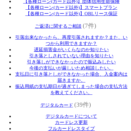
【各種ローン(カード以外)】団体信用生命保険
【各種ローン(カード以外)】スマートプラン
【各種ローン(カード以外)】OBLリース保証
(7件)
ご返済に関するご相談
引落出来なかったら、再度引落されますか？また、い
つから利用できますか？
遅延損害金がいくらなのか知りたい
引き落としされていない理由を知りたい
引き落しができなかったので振込みしたい
今後の支払いが厳しいため相談したい。
支払日に引き落としができなかった場合、入金案内は
届きますか。
振込用紙の支払期日が過ぎてしまった場合の支払方法
を教えてください。
(39件)
デジタルカード
デジタルカードについて
カードレス更新
フルカードレスタイプ