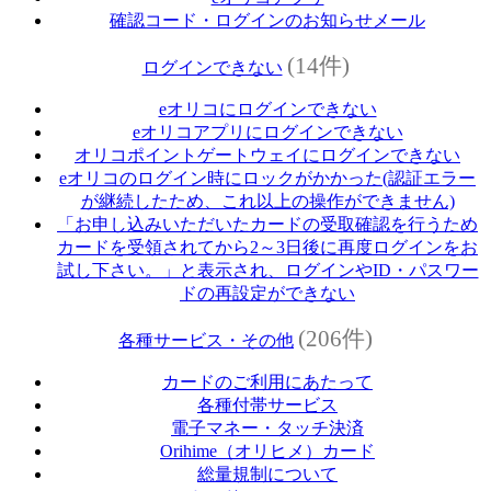
確認コード・ログインのお知らせメール
(14件)
ログインできない
eオリコにログインできない
eオリコアプリにログインできない
オリコポイントゲートウェイにログインできない
eオリコのログイン時にロックがかかった(認証エラー
が継続したため、これ以上の操作ができません)
「お申し込みいただいたカードの受取確認を行うため
カードを受領されてから2～3日後に再度ログインをお
試し下さい。」と表示され、ログインやID・パスワー
ドの再設定ができない
(206件)
各種サービス・その他
カードのご利用にあたって
各種付帯サービス
電子マネー・タッチ決済
Orihime（オリヒメ）カード
総量規制について