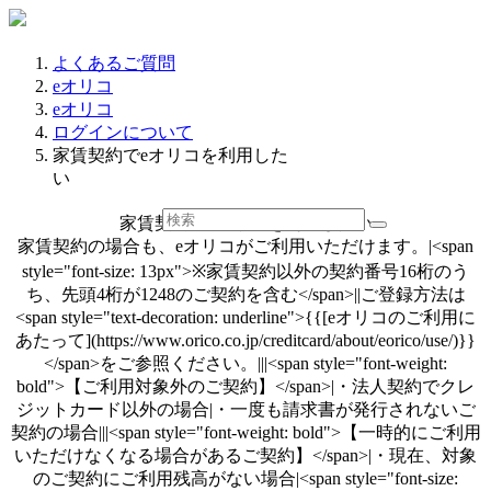
よくあるご質問
eオリコ
eオリコ
ログインについて
家賃契約でeオリコを利用した
い
家賃契約でeオリコを利用したい
家賃契約の場合も、eオリコがご利用いただけます。|<span
style="font-size: 13px">※家賃契約以外の契約番号16桁のう
ち、先頭4桁が1248のご契約を含む</span>||ご登録方法は
<span style="text-decoration: underline">{{[eオリコのご利用に
あたって](https://www.orico.co.jp/creditcard/about/eorico/use/)}}
</span>をご参照ください。|||<span style="font-weight:
bold">【ご利用対象外のご契約】</span>|・法人契約でクレ
ジットカード以外の場合|・一度も請求書が発行されないご
契約の場合|||<span style="font-weight: bold">【一時的にご利用
いただけなくなる場合があるご契約】</span>|・現在、対象
のご契約にご利用残高がない場合|<span style="font-size: