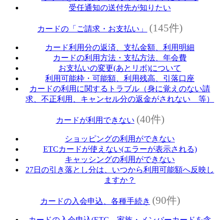
受任通知の送付先が知りたい
(145件)
カードの「ご請求・お支払い」
カード利用分の返済、支払金額、利用明細
カードの利用方法・支払方法、年会費
お支払いの変更(あとリボ)について
利用可能枠・可能額、利用残高、引落口座
カードの利用に関するトラブル（身に覚えのない請
求、不正利用、キャンセル分の返金がされない 等）
(40件)
カードが利用できない
ショッピングの利用ができない
ETCカードが使えない(エラーが表示される)
キャッシングの利用ができない
27日の引き落とし分は、いつから利用可能額へ反映し
ますか？
(90件)
カードの入会申込、各種手続き
カードの入会申込(ETC、家族・メンバーカードを含