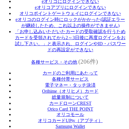
eオリコにログインできない
eオリコアプリにログインできない
オリコポイントゲートウェイにログインできない
eオリコのログイン時にロックがかかった(認証エラー
が継続したため、これ以上の操作ができません)
「お申し込みいただいたカードの受取確認を行うため
カードを受領されてから2～3日後に再度ログインをお
試し下さい。」と表示され、ログインやID・パスワー
ドの再設定ができない
(206件)
各種サービス・その他
カードのご利用にあたって
各種付帯サービス
電子マネー・タッチ決済
Orihime（オリヒメ）カード
総量規制について
カードローンCREST
Orico Card THE POINT
オリコモール
オリコカードUPty（アプティ）
Samsung Wallet