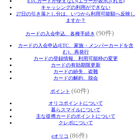
ETCカードが使えない(エラーが表示される)
キャッシングの利用ができない
27日の引き落とし分は、いつから利用可能額へ反映し
ますか？
(90件)
カードの入会申込、各種手続き
カードの入会申込(ETC、家族・メンバーカードを含
む)、再発行
カードの登録情報、利用可能枠の変更
カードの有効期限更新
カードの紛失、盗難
カードの解約、脱会
(60件)
ポイント
オリコポイントについて
暮らスマイルについて
主な提携カードのポイントについて
クレポについて
(86件)
eオリコ