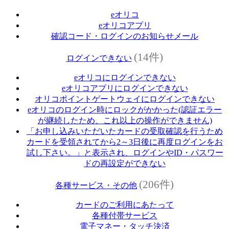
eオリコ
eオリコアプリ
確認コード・ログインのお知らせメール
(14件)
ログインできない
eオリコにログインできない
eオリコアプリにログインできない
オリコポイントゲートウェイにログインできない
eオリコのログイン時にロックがかかった(認証エラー
が継続したため、これ以上の操作ができません)
「お申し込みいただいたカードの受取確認を行うため
カードを受領されてから2～3日後に再度ログインをお
試し下さい。」と表示され、ログインやID・パスワー
ドの再設定ができない
(206件)
各種サービス・その他
カードのご利用にあたって
各種付帯サービス
電子マネー・タッチ決済