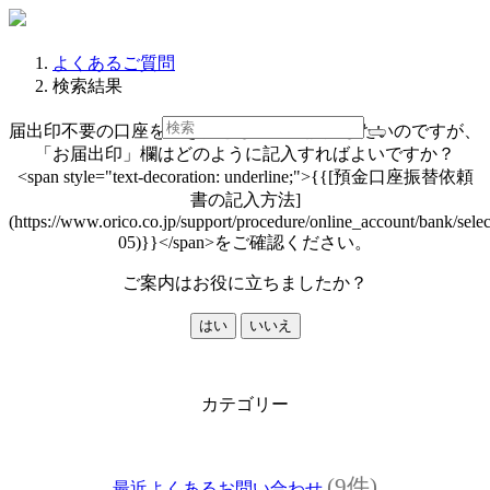
よくあるご質問
検索結果
届出印不要の口座を引き落とし口座に設定したいのですが、
「お届出印」欄はどのように記入すればよいですか？
<span style="text-decoration: underline;">{{[預金口座振替依頼
書の記入方法]
(https://www.orico.co.jp/support/procedure/online_account/bank/sele
05)}}</span>をご確認ください。
ご案内はお役に立ちましたか？
はい
いいえ
カテゴリー
(9件)
最近よくあるお問い合わせ