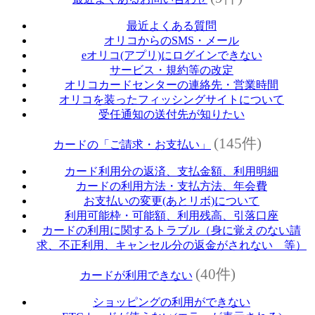
最近よくある質問
オリコからのSMS・メール
eオリコ(アプリ)にログインできない
サービス・規約等の改定
オリコカードセンターの連絡先・営業時間
オリコを装ったフィッシングサイトについて
受任通知の送付先が知りたい
(145件)
カードの「ご請求・お支払い」
カード利用分の返済、支払金額、利用明細
カードの利用方法・支払方法、年会費
お支払いの変更(あとリボ)について
利用可能枠・可能額、利用残高、引落口座
カードの利用に関するトラブル（身に覚えのない請
求、不正利用、キャンセル分の返金がされない 等）
(40件)
カードが利用できない
ショッピングの利用ができない