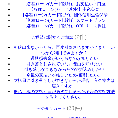
【各種ローン(カード以外)】お支払い・口座
【各種ローン(カード以外)】申込審査
【各種ローン(カード以外)】団体信用生命保険
【各種ローン(カード以外)】スマートプラン
【各種ローン(カード以外)】OBLリース保証
(7件)
ご返済に関するご相談
引落出来なかったら、再度引落されますか？また、い
つから利用できますか？
遅延損害金がいくらなのか知りたい
引き落としされていない理由を知りたい
引き落しができなかったので振込みしたい
今後の支払いが厳しいため相談したい。
支払日に引き落としができなかった場合、入金案内は
届きますか。
振込用紙の支払期日が過ぎてしまった場合の支払方法
を教えてください。
(39件)
デジタルカード