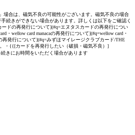
」場合は、磁気不良の可能性がございます。磁気不良の場合
行手続きができない場合があります。詳しくは以下をご確認く
ヌタスカードの再発行について](#q=エヌタスカードの再発行につい
ow card manacaの再発行について](#q=wellow card・
体型)の再発行について](#q=みずほマイレージクラブカード/THE
。・{{[カードを再発行したい（破損・磁気不良）]
ーク等は、通常より手続きにお時間をいただく場合があります