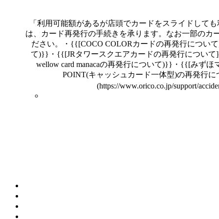
「利用可能額があるが店頭でカードをスライドしても
は、カード再発行の手続きを承ります。なお一部のカ
ださい。・{{[COCO COLORカードの再発行について
て)}}・{{[JRタワースクエアカードの再発行について](#q=JR
wellow card manacaの再発行について)}}・
POINT(キャッシュカード一体型)の再発行
(https://www.orico.co.j