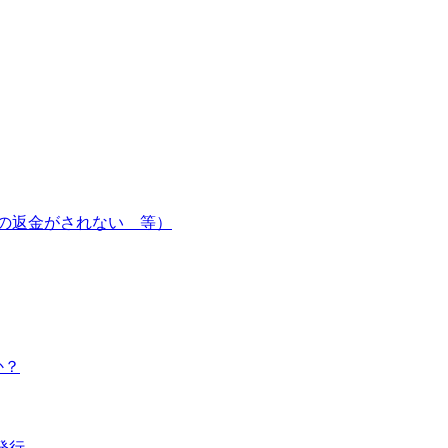
の返金がされない 等）
か？
発行