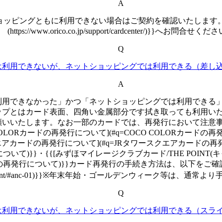
A
ッピングともに利用できない場合はご契約を確認いたします。本
(https://www.orico.co.jp/support/cardcenter/)}}へお問合せく
Q
は利用できないが、ネットショッピングでは利用できる（差し
A
用できなかった」かつ「ネットショッピングでは利用できる」場
ップとはカード表面、四角い金属部分です拭き取っても利用いた
願いいたします。なお一部のカードでは、再発行において注意
LORカードの再発行について](#q=COCO COLORカードの再発
ドの再発行について](#q=JRタワースクエアカードの再発行について)}}・
anacaの再発行について)}}・{{[みずほマイレージクラブカード/THE 
体型)の再発行について)}}カード再発行の手続き方法は、以下をご
p/support/accident/#anc-01)}}※年末年始・ゴールデンウィ
Q
は利用できないが、ネットショッピングでは利用できる（スラ