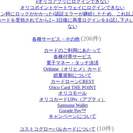
eオリコアプリにログインできない
オリコポイントゲートウェイにログインできない
イン時にロックがかかった(認証エラーが継続したため、これ以
ードを受領されてから2～3日後に再度ログインをお試し下さい
ない
(206件)
各種サービス・その他
カードのご利用にあたって
各種付帯サービス
電子マネー・タッチ決済
Orihime（オリヒメ）カード
総量規制について
カードローンCREST
Orico Card THE POINT
オリコモール
オリコカードUPty（アプティ）
Samsung Wallet
Google Pay™
キャンペーンについて
(10件)
コストコグローバルカードについて