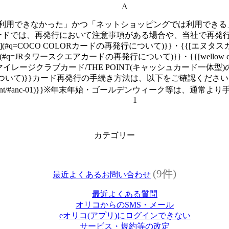
A
利用できなかった」かつ「ネットショッピングでは利用できる
ードでは、再発行において注意事項がある場合や、当社で再発
](#q=COCO COLORカードの再発行について)}}・{{[エ
タワースクエアカードの再発行について)}}・{{[wellow card・well
{{[みずほマイレージクラブカード/THE POINT(キャッシュカード一
について)}}カード再発行の手続き方法は、以下をご確認ください
p/support/accident/#anc-01)}}※年末年始・ゴールデンウィ
1
カテゴリー
(9件)
最近よくあるお問い合わせ
最近よくある質問
オリコからのSMS・メール
eオリコ(アプリ)にログインできない
サービス・規約等の改定