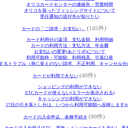
オリコカードセンターの連絡先・営業時間
オリコを装ったフィッシングサイトについて
受任通知の送付先が知りたい
(145件)
カードの「ご請求・お支払い」
カード利用分の返済、支払金額、利用明細
カードの利用方法・支払方法、年会費
お支払いの変更(あとリボ)について
利用可能枠・可能額、利用残高、引落口座
するトラブル（身に覚えのない請求、不正利用、キャンセル分
(40件)
カードが利用できない
ショッピングの利用ができない
ETCカードが使えない(エラーが表示される)
キャッシングの利用ができない
27日の引き落とし分は、いつから利用可能額へ反映します
(90件)
カードの入会申込、各種手続き
カードの入会申込(ETC、家族・メンバーカードを含む)、再